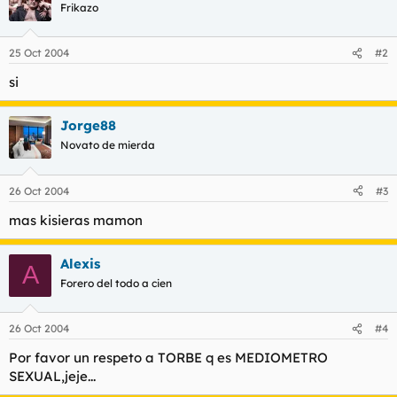
t
o
Frikazo
e
m
a
25 Oct 2004
#2
si
Jorge88
Novato de mierda
26 Oct 2004
#3
mas kisieras mamon
Alexis
A
Forero del todo a cien
26 Oct 2004
#4
Por favor un respeto a TORBE q es MEDIOMETRO
SEXUAL,jeje...