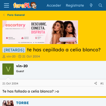
Acceder
Regístrate
Foro General
te has cepillado a celia blanco?
[RETARDS]
I
F
vin-20
21 Oct 2004
n
e
i
c
vin-20
V
c
h
Guest
i
a
a
d
d
e
21 Oct 2004
#1
o
i
r
n
Te has follado a celia blanco? :-o
d
i
e
c
TORBE
l
i