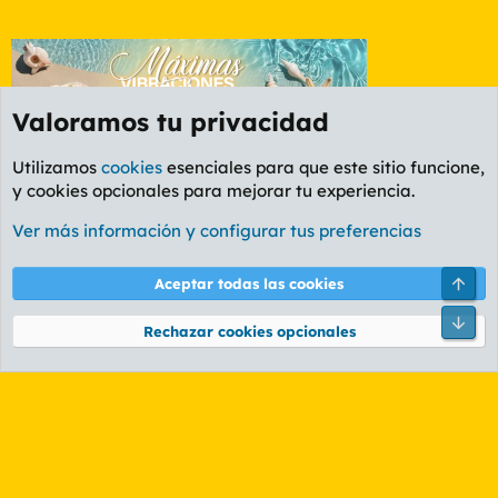
Valoramos tu privacidad
Utilizamos
cookies
esenciales para que este sitio funcione,
y cookies opcionales para mejorar tu experiencia.
Foro General
Ver más información y configurar tus preferencias
Cookies
PL OLDSTYLE AMARILLO
Cambiar fuente
Español (ES)
Arri
Aceptar todas las cookies
Contáctanos
Términos y reglas
Política de privacidad
Ayuda
R
Pie
S
Rechazar cookies opcionales
S
®
Community platform by XenForo
© 2010-2026 XenForo Ltd.