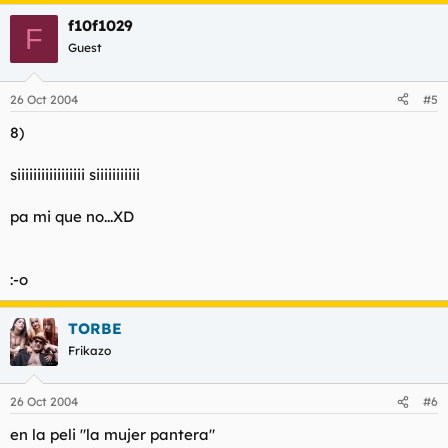
f10f1029
F
Guest
26 Oct 2004
#5
8)
siiiiiiiiiiiiiiiii siiiiiiiiiii
pa mi que no...XD
:-o
TORBE
Frikazo
26 Oct 2004
#6
en la peli "la mujer pantera"