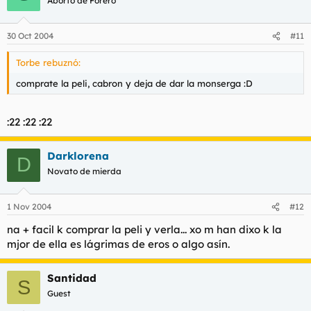
Aborto de Forero
30 Oct 2004
#11
Torbe rebuznó:
comprate la peli, cabron y deja de dar la monserga :D
:22 :22 :22
Darklorena
D
Novato de mierda
1 Nov 2004
#12
na + facil k comprar la peli y verla... xo m han dixo k la
mjor de ella es lágrimas de eros o algo asín.
Santidad
S
Guest