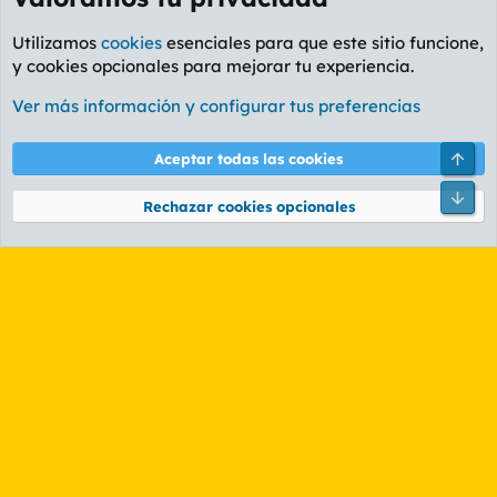
Utilizamos
cookies
esenciales para que este sitio funcione,
y cookies opcionales para mejorar tu experiencia.
Foro Informática y Videojuegos
Ver más información y configurar tus preferencias
Cookies
PL OLDSTYLE AMARILLO
Cambiar fuente
Español (ES)
Arri
Aceptar todas las cookies
Contáctanos
Términos y reglas
Política de privacidad
Ayuda
R
Pie
S
Rechazar cookies opcionales
S
®
Community platform by XenForo
© 2010-2026 XenForo Ltd.