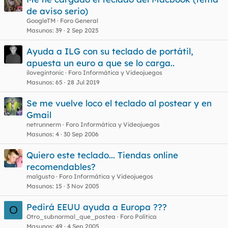
de aviso serio)
GoogleTM
Foro General
Masunos
39
2 Sep 2025
Ayuda a ILG con su teclado de portátil,
apuesta un euro a que se lo carga..
ilovegintonic
Foro Informática y Videojuegos
Masunos
65
28 Jul 2019
Se me vuelve loco el teclado al postear y en
Gmail
netrunnerm
Foro Informática y Videojuegos
Masunos
4
30 Sep 2006
Quiero este teclado... Tiendas online
recomendables?
malgusto
Foro Informática y Videojuegos
Masunos
15
3 Nov 2005
Pedirá EEUU ayuda a Europa ???
O
Otro_subnormal_que_postea
Foro Política
Masunos
49
4 Sep 2005