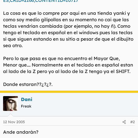
ES,CRID=2166,CONTENTID=10717
t
o
e
La cosa es que lo compre por aqui en una tienda yanki y
m
a
como soy medio gilipollas en su momento no cai que las
teclas vendrian cambiada (por ejemplo, no hay ñ). Como
tengo el teclado en español en el windows pues las teclas
si que siguen estando en su sitio a pesar de que el dibujito
sea otro.
Pero lo que pasa es que no encuentro el Mayor Que,
Menor que.... Normalmente en el teclado en español estan
al lado de la Z pero yo al lado de la Z tengo ya el SHIFT.
Donde estaran??¿?¿?.
Dani
Freak
12 Nov 2005
#2
Ande andarán?