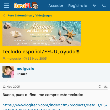
Acceder
Regístrate
Foro Informática y Videojuegos
Teclado español/EEUU, ayuda!!!.
I
F
malgusto
12 Nov 2005
n
e
i
c
malgusto
c
h
Frikazo
i
a
a
d
d
e
12 Nov 2005
#1
o
i
r
n
Bueno, pues al final me compre este teclado:
d
i
e
c
https://www.logitech.com/index.cfm/products/details/ES/
l
i