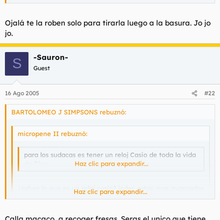
Ojalá te la roben solo para tirarla luego a la basura. Jo jo
jo.
-Sauron-
S
Guest
16 Ago 2005
#22
BARTOLOMEO J SIMPSONS rebuznó:
micropene II rebuznó:
para los sudacas es tener un reloj Casio de toda la vida
de Dios.
Haz clic para expandir...
¿saben lo que es un reloj casio? joder, estan mas avanzados
Haz clic para expandir...
de lo que yo me creia
Haz clic para expandir...
Calla macaco, a recoger fresas. Seras el unico que tiene