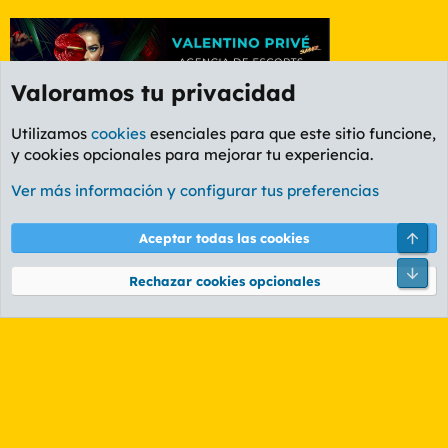
Valoramos tu privacidad
Utilizamos
cookies
esenciales para que este sitio funcione,
y cookies opcionales para mejorar tu experiencia.
Foro General
Ver más información y configurar tus preferencias
Cookies
PL OLDSTYLE AMARILLO
Cambiar fuente
Español (ES)
Arri
Aceptar todas las cookies
Contáctanos
Términos y reglas
Política de privacidad
Ayuda
R
Pie
S
Rechazar cookies opcionales
S
®
Community platform by XenForo
© 2010-2026 XenForo Ltd.