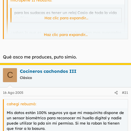
para los sudacas es tener un reloj Casio de toda la vida
de Dios.
Haz clic para expandir...
¿saben lo que es un reloj casio? joder, estan mas avanzados
Haz clic para expandir...
de lo que yo me creia
Haz clic para expandir...
Qué asco me produces, puto simio.
Si claro yo estoy posteando gracias a un español que vive al
lado de mi casa y lo hace mandando telegramas a unos
catalanes que son sus familiares ellos se encargan de subir mis
Cocineros cachondos III
C
opiniones.
Clásico
16 Ago 2005
#21
cahegi rebuznó:
Mis datos están 100% seguros ya que mi maquinita dispone de
un sensor biométrico para reconocer mi huella digital y nadie
puede utilizar la pda sin mi permiso. Si me la roban la tienen
que tirar a la basura.