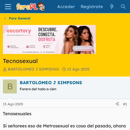
Acceder
Regístrate
Foro General
Tecnosexual
I
F
BARTOLOMEO J SIMPSONS
15 Ago 2005
n
e
i
c
BARTOLOMEO J SIMPSONS
B
c
h
Forero del todo a cien
i
a
a
d
d
e
15 Ago 2005
#1
o
i
r
n
Tenosexuales
d
i
e
c
Si señorees eso de Metrosexual es cosa del pasado, ahora
l
i