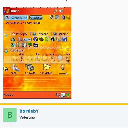
BartlebY
B
Veterano