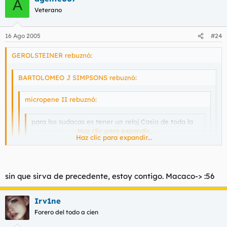
A
catalanes que son sus familiares ellos se encargan de subir mis
Veterano
opiniones.
16 Ago 2005
#24
GEROLSTEINER rebuznó:
BARTOLOMEO J SIMPSONS rebuznó:
micropene II rebuznó:
para los sudacas es tener un reloj Casio de toda la
vida de Dios.
Haz clic para expandir...
Haz clic para expandir...
¿saben lo que es un reloj casio? joder, estan mas
Haz clic para expandir...
avanzados de lo que yo me creia
Haz clic para expandir...
sin que sirva de precedente, estoy contigo. Macaco-> :56
cabrón, vete a la mierda
Si claro yo estoy posteando gracias a un español que vive
Irv1ne
al lado de mi casa y lo hace mandando telegramas a unos
Forero del todo a cien
catalanes que son sus familiares ellos se encargan de subir
mis opiniones.