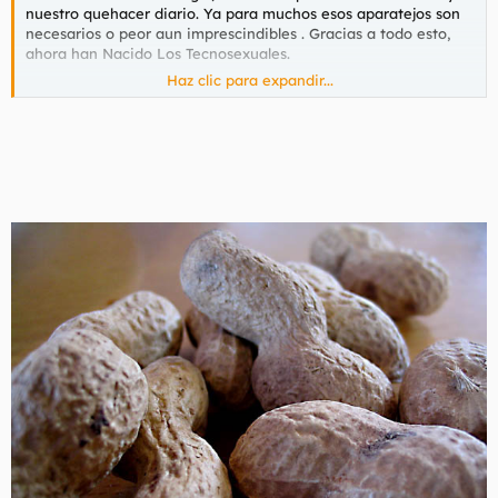
nuestro quehacer diario. Ya para muchos esos aparatejos son
necesarios o peor aun imprescindibles . Gracias a todo esto,
ahora han Nacido Los Tecnosexuales.
Haz clic para expandir...
https://www.terra.com/vidablue/articulo/html/vid287.htm
https://laflecha.net/canales/curiosidades/200503313/
https://www.terra.com/vidablue/articulo/html/vid440.htm
Es necesario estereotipar el uso de las nuevas tecnologías en
pro del ligue. En realidad se trata de una nueva tendencia. O
por el contrario es solo un simple cliché comercial.