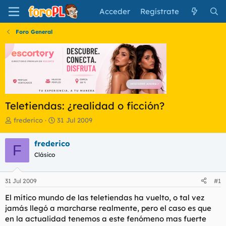
Acceder
Regístrate
Foro General
Teletiendas: ¿realidad o ficción?
I
F
frederico
31 Jul 2009
n
e
i
c
frederico
F
c
h
Clásico
i
a
a
d
d
e
31 Jul 2009
#1
o
i
r
n
El mítico mundo de las teletiendas ha vuelto, o tal vez
d
i
jamás llegó a marcharse realmente, pero el caso es que
e
c
en la actualidad tenemos a este fenómeno mas fuerte
l
i