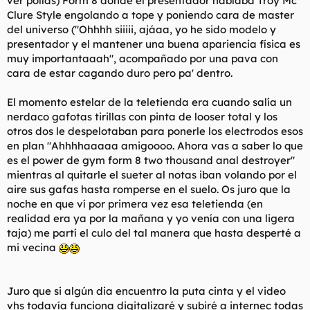
ver pollas) Form 8 donde el presentador hablaba Troy Mc
Clure Style engolando a tope y poniendo cara de master
del universo ("Ohhhh siiiii, ajáaa, yo he sido modelo y
presentador y el mantener una buena apariencia física es
muy importantaaah", acompañado por una pava con
cara de estar cagando duro pero pa' dentro.
El momento estelar de la teletienda era cuando salía un
nerdaco gafotas tirillas con pinta de looser total y los
otros dos le despelotaban para ponerle los electrodos esos
en plan "Ahhhhaaaaa amigoooo. Ahora vas a saber lo que
es el power de gym form 8 two thousand anal destroyer"
mientras al quitarle el sueter al notas iban volando por el
aire sus gafas hasta romperse en el suelo. Os juro que la
noche en que ví por primera vez esa teletienda (en
realidad era ya por la mañana y yo venía con una ligera
taja) me partí el culo del tal manera que hasta desperté a
mi vecina
Juro que si algún dia encuentro la puta cinta y el video
vhs todavía funciona digitalizaré y subiré a internec todas