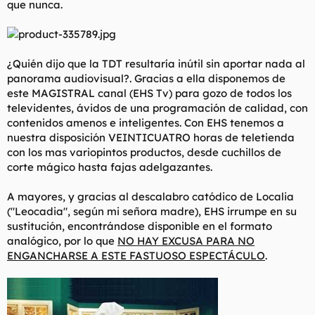
que nunca.
t
o
e
m
a
¿Quién dijo que la TDT resultaría inútil sin aportar nada al
panorama audiovisual?. Gracias a ella disponemos de
este MAGISTRAL canal (EHS Tv) para gozo de todos los
televidentes, ávidos de una programación de calidad, con
contenidos amenos e inteligentes. Con EHS tenemos a
nuestra disposición VEINTICUATRO horas de teletienda
con los mas variopintos productos, desde cuchillos de
corte mágico hasta fajas adelgazantes.
A mayores, y gracias al descalabro catódico de Localia
("
Leocadia
", según mi señora madre), EHS irrumpe en su
sustitución, encontrándose disponible en el formato
analógico, por lo que
NO HAY EXCUSA PARA NO
ENGANCHARSE A ESTE FASTUOSO ESPECTÁCULO
.