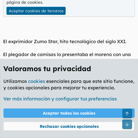
página de cookies
.
Aceptar cookies de terceros
El exprimidor Zumo Star, hito tecnológico del siglo XXI.
El plegador de camisas lo presentaba el moreno con una
tía extranjera también.
Valoramos tu privacidad
PERVERTMAN
Utilizamos
cookies
esenciales para que este sitio funcione,
The Definitive LOLaster
y cookies opcionales para mejorar tu experiencia.
Ver más información y configurar tus preferencias
31 Jul 2009
#18
Para ver este contenido, necesitaremos su consentimiento para
Arri
Aceptar todas las cookies
configurar cookies de terceros.
Para obtener información más detallada, consulte nuestra
Pie
Rechazar cookies opcionales
página de cookies
.
Aceptar cookies de terceros