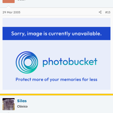
[/img]
29 Mar 2005
#15
Silas
Clásico