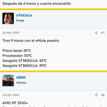
Después de 6 horas y cuarto encendido
oTeCaLo
Freak
24 Mar 2005
#7
Tras 9 horas con el eMule puesto:
Placa base: 35ºC
Procesador: 50ºC
Seagate ST380011A: 43ºC
Seagate ST380011A: 39ºC
dAN1
Clásico
24 Mar 2005
#8
AMD XP 2500+