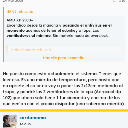
24 Mar 2005
#10
dAN1 rebuznó:
AMD XP 2500+
Encendido desde la mañana y
pasando el antivirus en el
momento
además de tener el edonkey a tope. Los
ventiladores al mínimo
. Sin meterle nada de overclock.
Señor Canuto rebuznó:
Haz clic para expandir...
Pues para no estar haciendo nada tienes el procesador a la
misma temperatura que lo tengo yo cuando estoy jugando
a algun juego potente,y eso que tengo un P4 presscot
Haz clic para expandir...
He puesto como está actualmente el sistema. Tienes que
leer eso. Es una mierda de temperatura, pero hasta que
no apriete el calor no voy a poner los 2x12cm metiendo al
trapo, y pondré los 2 ventiladores de la cpu (Aerocool dp-
102) que ahora solo tiene 1 funcionando y encima de los
que venían con el propio disipador (una soberana mierda).
cardamomo
Asiduo