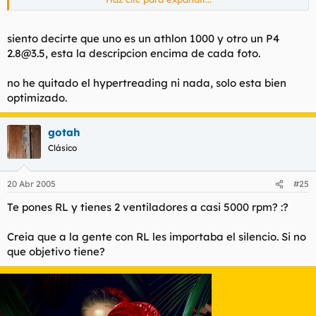
https://www.hardlimit.com/forum/showthread.php?t=29964
Haz clic para expandir...
¿Cómo puede ser que teniendo los dos el mismo micro, placa
siento decirte que uno es un athlon 1000 y otro un P4
base y RL tengamos 10 ºC de diferencia? Encima a 3500, el
2.8@3.5
, esta la descripcion encima de cada foto.
mío a 2800 está a 42-43 ¿Le has quitado el HT o algo?
no he quitado el hypertreading ni nada, solo esta bien
optimizado.
gotah
Clásico
20 Abr 2005
#25
Te pones RL y tienes 2 ventiladores a casi 5000 rpm? :?
Creia que a la gente con RL les importaba el silencio. Si no
que objetivo tiene?