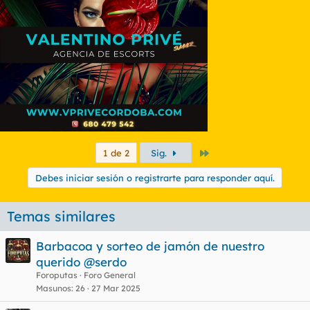
Último
1 de 2
Sig.
Debes iniciar sesión o registrarte para responder aquí.
Temas similares
Barbacoa y sorteo de jamón de nuestro
querido @serdo
Foroputas
Foro General
Masunos
26
27 Mar 2025