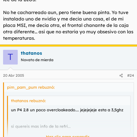
No he cacharreado aun, pero tiene buena pinta. Yo tuve
instalado uno de nvidia y me decia una cosa, el de mi
placa MSI, me decia otra, el frontal chanante de la caja
otra diferente... asi que no estaria yo muy obsesivo con las
temperaturas.
thatanos
T
Novato de mierda
20 Abr 2005
#24
pim_pam_pum rebuznó:
thatanos rebuznó:
un P4 2.8 un poco overcloakeado.... jejejejeje esta a 3,5ghz
si quereis mas info de la refri...
Haz clic para expandir...