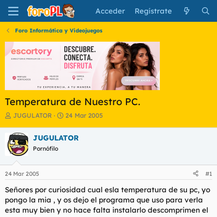
Acceder
Regístrate
Foro Informática y Videojuegos
Temperatura de Nuestro PC.
I
F
JUGULATOR
24 Mar 2005
n
e
i
c
JUGULATOR
c
h
Pornófilo
i
a
a
d
d
e
24 Mar 2005
#1
o
i
r
n
Señores por curiosidad cual esla temperatura de su pc, yo
d
i
pongo la mia , y os dejo el programa que uso para verla
e
c
esta muy bien y no hace falta instalarlo descomprimen el
l
i