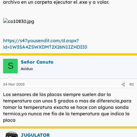
archivo en un carpeta ejecutar el .exe y a volar.
t
o
e
m
a
https://s47.yousendit.com/d.aspx?
id=1W3SA4ZSWXDMT2X26N1IZHDII0
Señor Canuto
S
Asiduo
24 Mar 2005
#2
Los sensores de las placas siempre suelen dar la
temperatura con unos 5 grados o mas de diferencia,para
tomar la temperatura exacta se hace con alguna sonda
termica,yo nunca me fio de la temperatura que indica la
placa
JUGULATOR