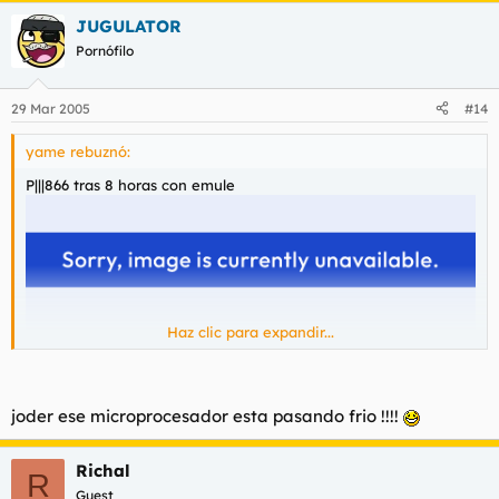
JUGULATOR
Pornófilo
29 Mar 2005
#14
yame rebuznó:
P|||866 tras 8 horas con emule
Haz clic para expandir...
joder ese microprocesador esta pasando frio !!!!
Richal
R
Guest