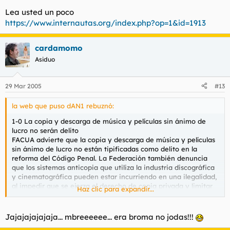
Lea usted un poco
https://www.internautas.org/index.php?op=1&id=1913
cardamomo
Asiduo
29 Mar 2005
#13
la web que puso dAN1 rebuznó:
1-0 La copia y descarga de música y películas sin ánimo de
lucro no serán delito
FACUA advierte que la copia y descarga de música y películas
sin ánimo de lucro no están tipificadas como delito en la
reforma del Código Penal. La Federación también denuncia
que los sistemas anticopia que utiliza la industria discográfica
y cinematográfica pueden estar incurriendo en una ilegalidad,
al impedir que se ejerza el derecho de copia privada y limitar
Haz clic para expandir...
las funciones propias de los discos.
Jajajajajajaja... mbreeeeee... era broma no jodas!!!