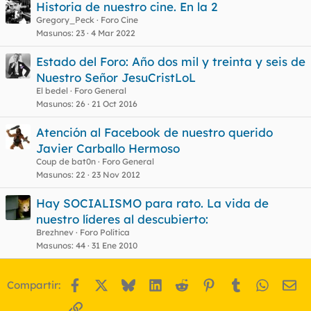
Historia de nuestro cine. En la 2
Gregory_Peck
Foro Cine
Masunos
23
4 Mar 2022
Estado del Foro: Año dos mil y treinta y seis de
Nuestro Señor JesuCristLoL
El bedel
Foro General
Masunos
26
21 Oct 2016
Atención al Facebook de nuestro querido
Javier Carballo Hermoso
Coup de bat0n
Foro General
Masunos
22
23 Nov 2012
Hay SOCIALISMO para rato. La vida de
nuestro líderes al descubierto:
Brezhnev
Foro Política
Masunos
44
31 Ene 2010
Facebook
X
Bluesky
LinkedIn
Reddit
Pinterest
Tumblr
WhatsA
Em
Compartir:
Enlace