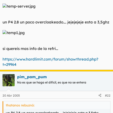
un P4 2.8 un poco overcloakeado.... jejejejeje esta a 3,5ghz
si quereis mas info de la refri...
https://www.hardlimit.com/forum/showthread.php?
t=29964
pim_pam_pum
No es que se haga el dificil, es que no se entera
20 Abr 2005
#22
thatanos rebuznó:
un P4 2.8 un poco overcloakeado.... jejejejeje esta a 3,5ghz