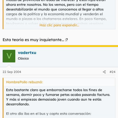
ahora entre nosotros. No los vemos, pero con el tiempo
desestabilizarán el mundo que conocemos al llegar a altos
cargos de la politica y la economía mundial y venderán el
mundo a piezas a los chatarreros estelares. En poco tiempo,
tendremos q volver a las cuevas porque nuestras vespinos
Haz clic para expandir...
formarán parte de los nuevos Alcones Milenarios.
Propongo el suicidio colectivo, no vale yo solo q debe ser la
hostia de aburrido.
Esta teoria es muy inquietante... :?
vadertxu
V
Código:
Clásico
MODE GRIPE OFF
22 Sep 2004
#24
HombrePollo rebuznó:
Esta bastante claro que emborracharse todos los fines de
semana, dormir poco y fumarse petas acaba pasando factura.
Y más si empiezas demasiado joven cuando aun te estás
desarrollando.
El otro día iba en el bus y capto esta conversación: