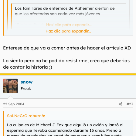
Los familiares de enfermos de Alzheimer alertan de
que los afectados son cada vez más jóvenes
“Día Mundial del Alzheimer”
Haz clic para expandir...
Haz clic para expandir...
Me consta que los enfermos de alzheimer siguen
Haz clic para expandir...
esperando
Enterese de que va a comer antes de hacer el artículo XD
Lo siento pero no he podido resistirme, creo que deberias
Que mala persona eres, ¿no?
de contar la historia ;)
Si lo sé no te lo cuento, tio bocas...
snow
P.D. Ahora estoy haciendo otro sobre la inclusión de la
Freak
enfermedad en la futura Ley de Atención a la Denpendencia
como enfermedad discapacitante. Tendré más cuidadito :1
22 Sep 2004
#23
SoLNeGrO rebuznó:
La culpa es de Michael J. Fox que alquiló un avión y lanzó el
esperma que llevaba acumulando durante 15 años. Preñó a
mozas de provincias en edad de merecer y esos hijos están