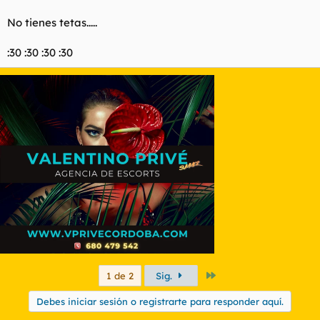
de petas...
No tienes tetas.....
:30 :30 :30 :30
Último
1 de 2
Sig.
Debes iniciar sesión o registrarte para responder aquí.