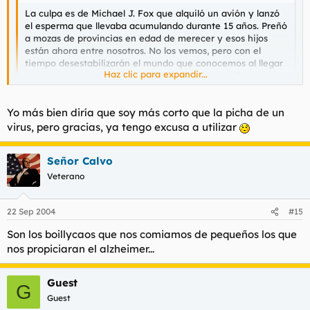
La culpa es de Michael J. Fox que alquiló un avión y lanzó
el esperma que llevaba acumulando durante 15 años. Preñó
a mozas de provincias en edad de merecer y esos hijos
están ahora entre nosotros. No los vemos, pero con el
tiempo desestabilizarán el mundo que conocemos al llegar
Haz clic para expandir...
a altos cargos de la politica y la economía mundial y
venderán el mundo a piezas a los chatarreros estelares. En
poco tiempo, tendremos q volver a las cuevas porque
Haz clic para expandir...
Yo más bien diría que soy más corto que la picha de un
nuestras vespinos formarán parte de los nuevos Alcones
Milenarios.
virus, pero gracias, ya tengo excusa a utilizar
Propongo el suicidio colectivo, no vale yo solo q debe ser la
hostia de aburrido.
Es alzheimer, no parkinson amigo mío. La gripe hace que tu
Señor Calvo
cerebro se confunda...
Veterano
Código:
22 Sep 2004
#15
MODE GRIPE OFF
Son los boillycaos que nos comiamos de pequeños los que
nos propiciaran el alzheimer...
Guest
G
Guest