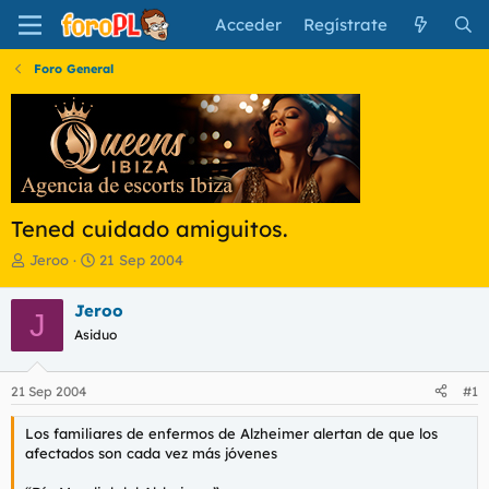
Acceder
Regístrate
Foro General
Tened cuidado amiguitos.
I
F
Jeroo
21 Sep 2004
n
e
i
c
Jeroo
J
c
h
Asiduo
i
a
a
d
d
e
21 Sep 2004
#1
o
i
r
n
Los familiares de enfermos de Alzheimer alertan de que los
d
i
afectados son cada vez más jóvenes
e
c
l
i