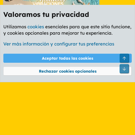
Valoramos tu privacidad
Utilizamos
cookies
esenciales para que este sitio funcione,
y cookies opcionales para mejorar tu experiencia.
Foro General
Ver más información y configurar tus preferencias
Cookies
PL OLDSTYLE AMARILLO
Cambiar fuente
Español (ES)
Arri
Aceptar todas las cookies
Contáctanos
Términos y reglas
Política de privacidad
Ayuda
R
Pie
S
Rechazar cookies opcionales
S
®
Community platform by XenForo
© 2010-2026 XenForo Ltd.