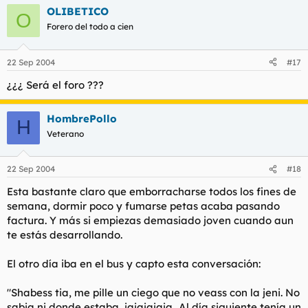
OLIBETICO
O
Forero del todo a cien
22 Sep 2004
#17
¿¿¿ Será el foro ???
HombrePollo
H
Veterano
22 Sep 2004
#18
Esta bastante claro que emborracharse todos los fines de
semana, dormir poco y fumarse petas acaba pasando
factura. Y más si empiezas demasiado joven cuando aun
te estás desarrollando.
El otro día iba en el bus y capto esta conversación:
"Shabess tia, me pille un ciego que no veass con la jeni. No
sabia ni donde estaba, jajajajaja...Al día siguiente tenía un