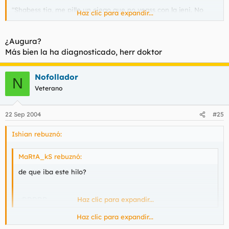
"Shabess tia, me pille un ciego que no veass con la jeni. No
Haz clic para expandir...
sabia ni donde estaba, jajajajaja...Al día siguiente tenía un
resacon que te cagas"
¿Augura?
Eso una chavala que aparentaba 13-14.
Más bien la ha diagnosticado, herr doktor
Le auguro demencia senil precoz.
Nofollador
N
Veterano
22 Sep 2004
#25
Ishian rebuznó:
MaRtA_kS rebuznó:
de que iba este hilo?
xDDDDD
Haz clic para expandir...
Haz clic para expandir...