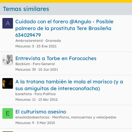
Temas similares
Cuidado con el forero @Angulo - Posible
A
palmero de la prostituta Tere Brasileña
634029479
Ambrosioretard
Granada
Masunos
3
25 Ene 2021
Entrevista a Torbe en Forocoches
Backlum
Foro General
Masunos
33
10 Jun 2021
A la trotona también le mola el marisco (y a
sus amiguitos de intereconofacha)
bonetista
Foro Política
Masunos
11
13 Abr 2012
El culturismo asesino
E
ensaladadeestacas
Manfloros, mancuernas y velocípedos
Masunos
9
3 Mar 2015