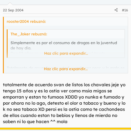
22 Sep 2004
#16
rooster2004 rebuznó:
The_Joker rebuznó:
Simplemente es por el consumo de drogas en la juventud
de hoy dia.
Con 13 años se cojen unos pedos increibles.[/quote
Haz clic para expandir...
Totalmente de acuerdo con usted, y cada vez peor, y lo malo es
Haz clic para expandir...
que han conseguido que ellos lo vean como algo normal, no se
dan cuenta que los estan dejando agilipollaos y encima se
piensan que van de listos, que inocentes....., tambien cada vez
totalmente de acuerdo svan de listos los chavales jeje yo
hay mas en tratamiento psiquiatrico.Y en unos años....... peor
tengo 15 años y es la ostia ver como msia migos se
emporran y estan to fumaos XDDD yo nunka e fumado y
por ahora no lo ago, detesto el olor a tabaco y bueno y lo
k no sea tabaco XD peroi es la ostia como te cachondeas
de ellos cuando estan to bebios y llenos de mierda no
saben ni lo que hacen ^^ mola