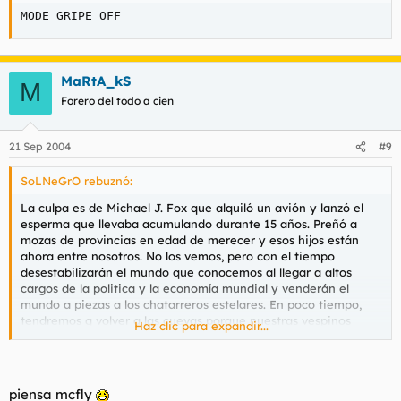
MODE GRIPE OFF
MaRtA_kS
M
Forero del todo a cien
21 Sep 2004
#9
SoLNeGrO rebuznó:
La culpa es de Michael J. Fox que alquiló un avión y lanzó el
esperma que llevaba acumulando durante 15 años. Preñó a
mozas de provincias en edad de merecer y esos hijos están
ahora entre nosotros. No los vemos, pero con el tiempo
desestabilizarán el mundo que conocemos al llegar a altos
cargos de la politica y la economía mundial y venderán el
mundo a piezas a los chatarreros estelares. En poco tiempo,
tendremos q volver a las cuevas porque nuestras vespinos
Haz clic para expandir...
formarán parte de los nuevos Alcones Milenarios.
Propongo el suicidio colectivo, no vale yo solo q debe ser la
hostia de aburrido.
piensa mcfly