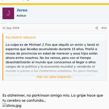
Código:
Jeroo
J
MODE GRIPE OFF
Asiduo
21 Sep 2004
#10
SoLNeGrO rebuznó:
La culpa es de Michael J. Fox que alquiló un avión y lanzó el
esperma que llevaba acumulando durante 15 años. Preñó a
mozas de provincias en edad de merecer y esos hijos están
ahora entre nosotros. No los vemos, pero con el tiempo
desestabilizarán el mundo que conocemos al llegar a altos
cargos de la politica y la economía mundial y venderán el
mundo a piezas a los chatarreros estelares. En poco tiempo,
tendremos q volver a las cuevas porque nuestras vespinos
Haz clic para expandir...
formarán parte de los nuevos Alcones Milenarios.
Propongo el suicidio colectivo, no vale yo solo q debe ser la
hostia de aburrido.
Es alzheimer, no parkinson amigo mío. La gripe hace que
tu cerebro se confunda...
Código: