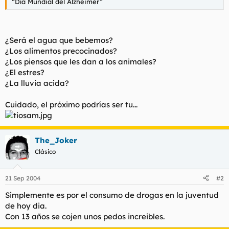
“Día Mundial del Alzheimer”
t
o
e
m
a
¿Será el agua que bebemos?
¿Los alimentos precocinados?
¿Los piensos que les dan a los animales?
¿El estres?
¿La lluvia acida?
Cuidado, el próximo podrías ser tu...
The_Joker
Clásico
21 Sep 2004
#2
Simplemente es por el consumo de drogas en la juventud
de hoy dia.
Con 13 años se cojen unos pedos increibles.