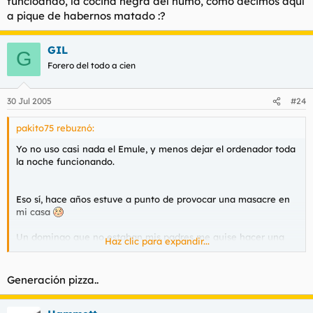
funcioando, la cocina negra del humo, como decimos aquí
a pique de habernos matado :?
GIL
G
Forero del todo a cien
30 Jul 2005
#24
pakito75 rebuznó:
Yo no uso casi nada el Emule, y menos dejar el ordenador toda
la noche funcionando.
Eso sí, hace años estuve a punto de provocar una masacre en
mi casa
Un domingo que no estaban mis padres me quise hacer una
Haz clic para expandir...
pizza en el horno. Era un horno Teka, de esos que habían antes
y que ponían la hora en forma de "carrusel" o
"cuentakilómetros"
Generación pizza..
Quise encender el horno y no había manera, le cambié la hora
a la de ese momento e intenté programarlo para que se