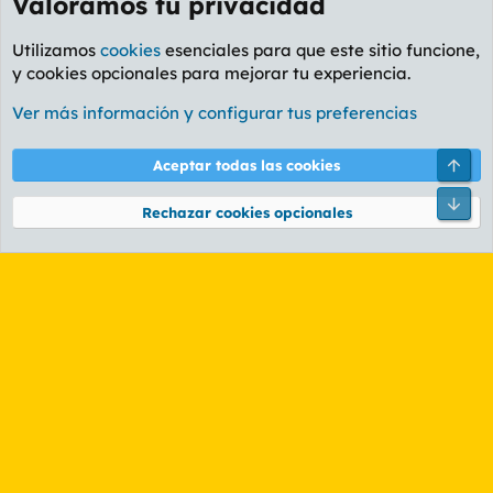
Valoramos tu privacidad
Utilizamos
cookies
esenciales para que este sitio funcione,
y cookies opcionales para mejorar tu experiencia.
Foro General
Ver más información y configurar tus preferencias
Cookies
PL OLDSTYLE AMARILLO
Cambiar fuente
Español (ES)
Arri
Aceptar todas las cookies
Contáctanos
Términos y reglas
Política de privacidad
Ayuda
R
Pie
S
Rechazar cookies opcionales
S
®
Community platform by XenForo
© 2010-2026 XenForo Ltd.