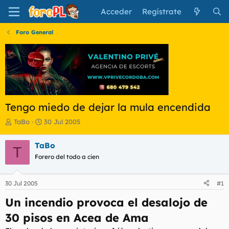
Acceder
Regístrate
Foro General
Tengo miedo de dejar la mula encendida
I
F
TaBo
30 Jul 2005
n
e
i
c
TaBo
T
c
h
Forero del todo a cien
i
a
a
d
d
e
30 Jul 2005
#1
o
i
r
n
Un incendio provoca el desalojo de
d
i
e
c
30 pisos en Acea de Ama
l
i