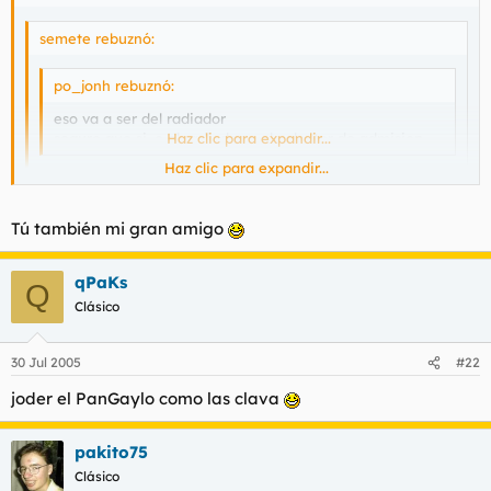
semete rebuznó:
po_jonh rebuznó:
eso va a ser del radiador
seguro que si. o el radiador o el colector de admision
Haz clic para expandir...
Haz clic para expandir...
yo me atreveria a decir que fue provocado por la
obturacion de la bomba de aceite
Haz clic para expandir...
Tú también mi gran amigo
ya se sabe que un mal engrasado de las piezas moviles
resulta fatal para la maquina
b
qPaKs
te equi
ocas, me paso lo mismo y era algo del
Q
Clásico
transfuncionador del continuo
30 Jul 2005
#22
joder el PanGaylo como las clava
pakito75
Clásico