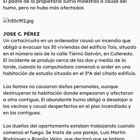
El padre de la propietaria sufrió molestias a causa del
t
o
humo, pero no hubo más afectados
e
m
a
JOSE C. PÉREZ
Un cortocircuito en un ordenador causó un incendio que
obligó a evacuar las 30 viviendas del edificio Tais, situado
en el número seis de la calle Tierno Galván, en Culleredo.
El incidente se produjo cerca de las dos y media de la
tarde, cuando la computadora comenzó a arder en una
habitación de estudio situada en el 3ºA del citado edificio.
Las llamas no causaron daños personales, aunque
destruyeron la habitación donde empezaron y afectaron
a otra contigua. El abundante humo obligó a desalojar a
los vecinos y causó desperfectos en el piso incendiado y
en los contiguos.
Los dueños del apartamento estaban trabajando cuando
comenzó el fuego. Se trata de una pareja, Luis Martín
Rodríguez y Rosalía Veira, que declaró que se habían