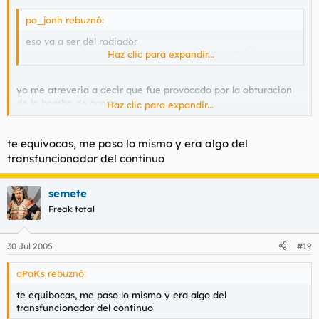
po_jonh rebuznó:
eso va a ser del radiador
seguro que si. o el radiador o el colector de admision
Haz clic para expandir...
yo me atreveria a decir que fue provocado por la obturacion
de la bomba de aceite
Haz clic para expandir...
ya se sabe que un mal engrasado de las piezas moviles resulta
fatal para la maquina
te equivocas, me paso lo mismo y era algo del
transfuncionador del continuo
semete
Freak total
30 Jul 2005
#19
qPaKs rebuznó:
te equibocas, me paso lo mismo y era algo del
transfuncionador del continuo