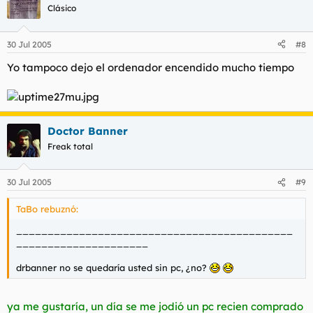
Clásico
30 Jul 2005
#8
Yo tampoco dejo el ordenador encendido mucho tiempo
Doctor Banner
Freak total
30 Jul 2005
#9
TaBo rebuznó:
____________________________________________
_____________________
drbanner no se quedaría usted sin pc, ¿no?
ya me gustaría, un día se me jodió un pc recien comprado