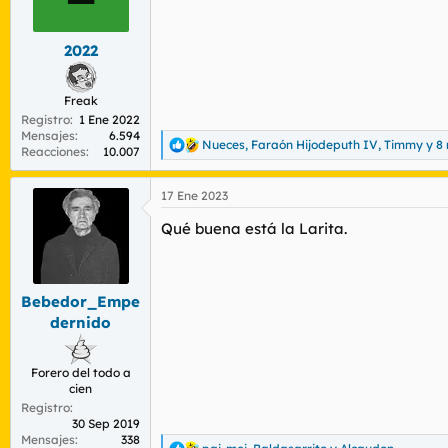
2022
Freak
Registro
1 Ene 2022
Mensajes
6.594
Nueces
,
Faraón Hijodeputh IV
,
Timmy
y 8
R
Reacciones
10.007
e
a
17 Ene 2023
c
c
Qué buena está la Larita.
i
o
n
e
s
Bebedor_Empe
:
dernido
Forero del todo a
cien
Registro
30 Sep 2019
Mensajes
338