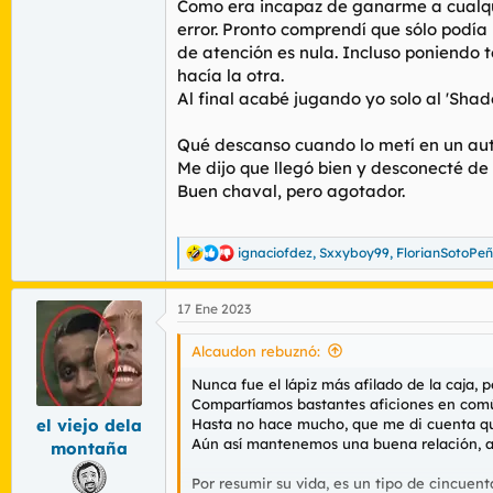
Como era incapaz de ganarme a cualqui
error. Pronto comprendí que sólo podía
de atención es nula. Incluso poniendo 
hacía la otra.
Al final acabé jugando yo solo al 'Sha
Qué descanso cuando lo metí en un au
Me dijo que llegó bien y desconecté de
Buen chaval, pero agotador.
ignaciofdez
,
Sxxyboy99
,
FlorianSotoPe
R
e
a
17 Ene 2023
c
c
i
Alcaudon rebuznó:
o
n
Nunca fue el lápiz más afilado de la caja, 
e
Compartíamos bastantes aficiones en comú
s
Hasta no hace mucho, que me di cuenta que
el viejo dela
:
Aún así mantenemos una buena relación, au
montaña
Por resumir su vida, es un tipo de cincuent