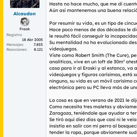
r
n
Hasta no hace mucho, que me di cuenta
d
i
Aún así mantenemos una buena relación
Alcaudon
e
c
l
i
Por resumir su vida, es un tipo de cinc
t
o
Freak
Hace poco menos de dos décadas le dio 
e
Registro
m
le resultó fácil conseguir la incapacida
18 Abr 2005
a
Su mentalidad no ha evolucionado desd
Mensajes
7.855
videojuegos.
Reacciones
8.121
Viste como Robert Smith (The Cure), pe
analíticas, vive en un loft de 30m² ate
casa para ir al Eroski y al estanco, va 
videojuegos y figuras carísimas, está 
ninguno, su vida es un móvil carísimo
electrónica pero su PC lleva más de u
La cosa es que en verano de 2021 le dije
Como necesita tres maletas y obviament
Zaragoza, teniéndole que ayudar a term
Se tiró aquí diez días que casi ni le v
insistía en salir con mi perro al bosq
tender la ropa, porque obviamente suda