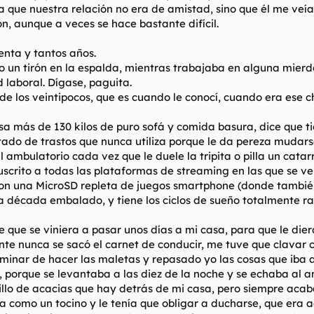
 que nuestra relación no era de amistad, sino que él me veí
, aunque a veces se hace bastante difícil.
uenta y tantos años.
un tirón en la espalda, mientras trabajaba en alguna mierda
d laboral. Dígase, paguita.
e los veintipocos, que es cuando le conocí, cuando era ese 
sa más de 130 kilos de puro sofá y comida basura, dice que ti
stado de trastos que nunca utiliza porque le da pereza mudars
al ambulatorio cada vez que le duele la tripita o pilla un cata
suscrito a todas las plataformas de streaming en las que se v
 con una MicroSD repleta de juegos smartphone (donde también
na década embalado, y tiene los ciclos de sueño totalmente r
 que se viniera a pasar unos días a mi casa, para que le diera
e nunca se sacó el carnet de conducir, me tuve que clavar ca
inar de hacer las maletas y repasado yo las cosas que iba a 
eía, porque se levantaba a las diez de la noche y se echaba al 
uecillo de acacias que hay detrás de mi casa, pero siempre ac
 como un tocino y le tenía que obligar a ducharse, que era a