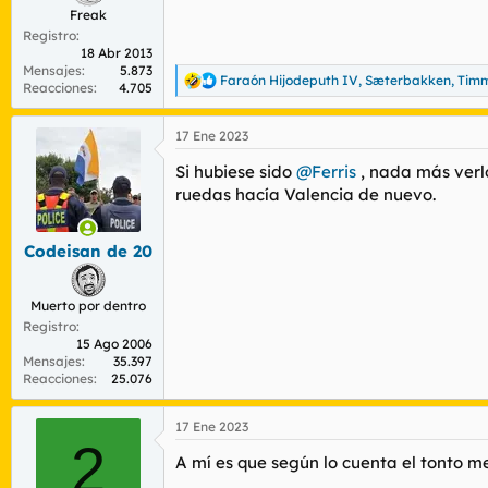
Freak
Registro
18 Abr 2013
Mensajes
5.873
Faraón Hijodeputh IV
,
Sæterbakken
,
Tim
R
Reacciones
4.705
e
a
17 Ene 2023
c
c
Si hubiese sido
@Ferris
, nada más verlo
i
o
ruedas hacía Valencia de nuevo.
n
e
s
Codeisan de 20
:
Muerto por dentro
Registro
15 Ago 2006
Mensajes
35.397
Reacciones
25.076
17 Ene 2023
2
A mí es que según lo cuenta el tonto me