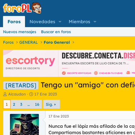
Foros
Novedades
Miembros
Nuevos mensajes
Buscar en foros
Foros
GENERAL
Foro General
Tengo un "amigo" con defi
[RETARDS]
I
F
Alcaudon
17 Ene 2023
n
e
1
2
3
…
16
Sig.
i
c
c
h
i
a
17 Ene 2023
a
d
Nunca fue el lápiz más afilado de la ca
d
e
o
i
Compartíamos bastantes aficiones en 