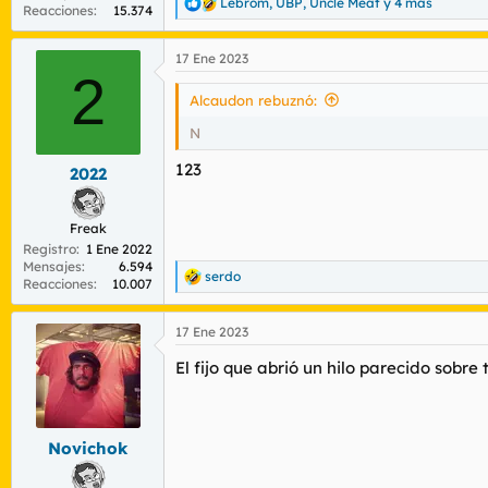
Lebrom
,
UBP
,
Uncle Meat
y 4 más
R
Reacciones
15.374
e
a
17 Ene 2023
c
2
c
i
Alcaudon rebuznó:
o
n
N
e
s
123
2022
:
Freak
Registro
1 Ene 2022
Mensajes
6.594
serdo
R
Reacciones
10.007
e
a
17 Ene 2023
c
c
El fijo que abrió un hilo parecido sobre 
i
o
n
e
s
Novichok
: