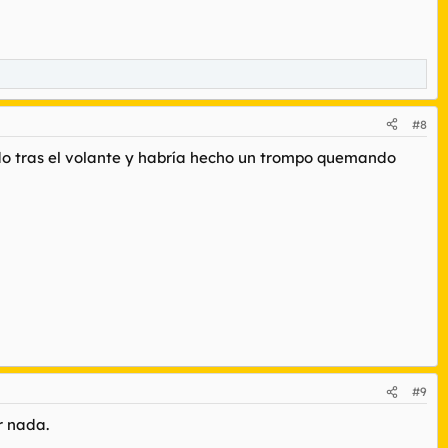
#8
ido tras el volante y habría hecho un trompo quemando
#9
r nada.