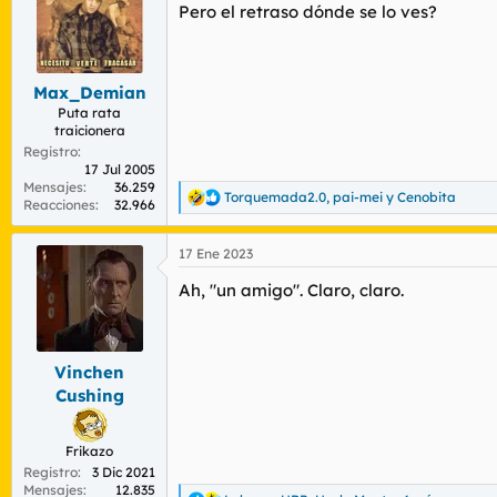
Pero el retraso dónde se lo ves?
i
o
n
e
s
Max_Demian
:
Puta rata
traicionera
Registro
17 Jul 2005
Mensajes
36.259
Torquemada2.0
,
pai-mei
y
Cenobita
R
Reacciones
32.966
e
a
17 Ene 2023
c
c
Ah, "un amigo". Claro, claro.
i
o
n
e
s
Vinchen
:
Cushing
Frikazo
Registro
3 Dic 2021
Mensajes
12.835