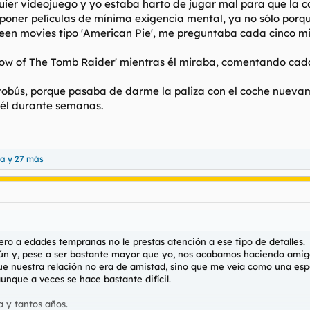
er videojuego y yo estaba harto de jugar mal para que la co
 poner películas de mínima exigencia mental, ya no sólo porq
teen movies tipo 'American Pie', me preguntaba cada cinco mi
dow of The Tomb Raider' mientras él miraba, comentando cada
tobús, porque pasaba de darme la paliza con el coche nueva
 él durante semanas.
ña
y 27 más
pero a edades tempranas no le prestas atención a ese tipo de detalles.
n y, pese a ser bastante mayor que yo, nos acabamos haciendo amig
 nuestra relación no era de amistad, sino que me veía como una espe
nque a veces se hace bastante difícil.
a y tantos años.