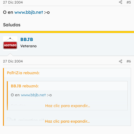
27 Dic 2004
#5
O en
www.bbjb.net
:-o
Saludos
BBJB
Veterano
27 Dic 2004
#6
PaTriZia rebuznó:
BBJB rebuznó:
O en
www.bbjb.net
:-o
Saludos
Haz clic para expandir...
Haz clic para expandir...
:( :(