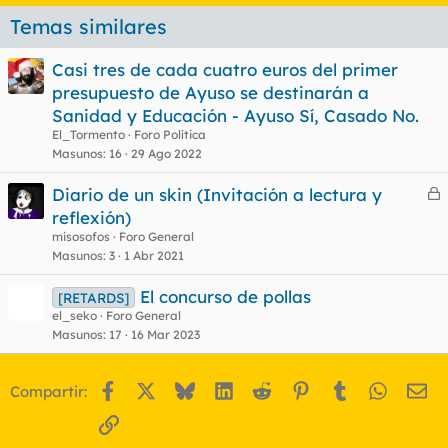
Temas similares
Casi tres de cada cuatro euros del primer
presupuesto de Ayuso se destinarán a
Sanidad y Educación - Ayuso Sí, Casado No.
El_Tormento
Foro Política
Masunos
16
29 Ago 2022
Diario de un skin (Invitación a lectura y
e
reflexión)
r
misosofos
Foro General
r
Masunos
3
1 Abr 2021
El concurso de pollas
[RETARDS]
el_seko
Foro General
o
Masunos
17
16 Mar 2023
Facebook
X
Bluesky
LinkedIn
Reddit
Pinterest
Tumblr
WhatsA
Em
Compartir:
Enlace