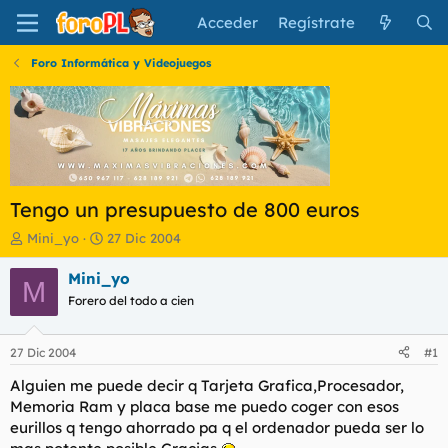
Acceder
Regístrate
Foro Informática y Videojuegos
Tengo un presupuesto de 800 euros
I
F
Mini_yo
27 Dic 2004
n
e
i
c
Mini_yo
M
c
h
Forero del todo a cien
i
a
a
d
d
e
27 Dic 2004
#1
o
i
r
n
Alguien me puede decir q Tarjeta Grafica,Procesador,
d
i
Memoria Ram y placa base me puedo coger con esos
e
c
eurillos q tengo ahorrado pa q el ordenador pueda ser lo
l
i