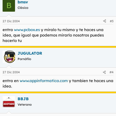
bmsv
B
Clásico
27 Dic 2004
#3
entra
www.pcbox.es
y miralo tu mismo y te haces una
idea, que igual que podemos mirarlo nosotros puedes
hacerlo tu
JUGULATOR
Pornófilo
27 Dic 2004
#4
entra en
www.appinformatica.com
y tambien te haces una
idea.
BBJB
Veterano