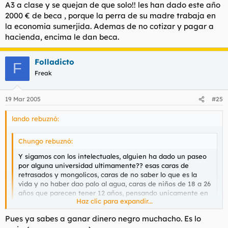
A3 a clase y se quejan de que solo!! les han dado este año
2000 € de beca , porque la perra de su madre trabaja en
la economia sumerjida. Ademas de no cotizar y pagar a
hacienda, encima le dan beca.
Folladicto
F
Freak
19 Mar 2005
#25
lando rebuznó:
Chungo rebuznó:
Y sigamos con los intelectuales, alguien ha dado un paseo
por alguna universidad ultimamente?? esas caras de
retrasados y mongolicos, caras de no saber lo que es la
vida y no haber dao palo al agua, caras de niños de 18 a 26
años que parecen tener 12 años, pensando unicamente en
Haz clic para expandir...
estupideces como el ligoteo,, y estos mentecatos son los
que mandaran en el futuro?? en estos pedazos de carne
Pues ya sabes a ganar dinero negro muchacho. Es lo
recaera el tomar decisiones importantes para los demas??
Haz clic para expandir...