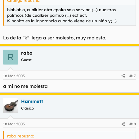
Chungo rebuznó:
blablabla, cual
k
ier otra epo
k
a solo servian (...) nuestros
politicos (de cual
k
ier partido (...) ect ect.
K
bonita es la ignorancia cuando viene de un niño y(...)
Lo de la "k" llega a ser molesto, muy molesto.
rabo
R
Guest
18 Mar 2005
#17
a mi no me molesta
Hammett
Clásico
18 Mar 2005
#18
rabo rebuznó: