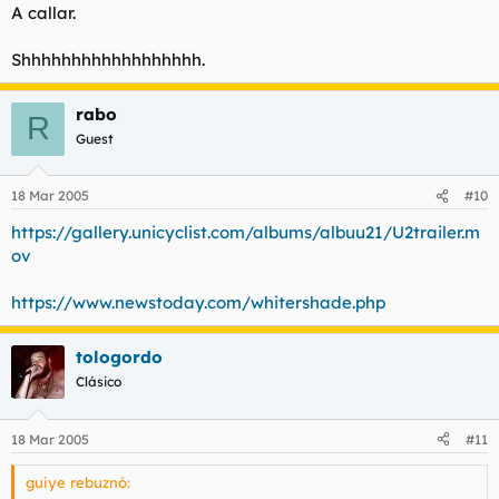
A callar.
Shhhhhhhhhhhhhhhhhh.
rabo
R
Guest
18 Mar 2005
#10
https://gallery.unicyclist.com/albums/albuu21/U2trailer.m
ov
https://www.newstoday.com/whitershade.php
tologordo
Clásico
18 Mar 2005
#11
guiye rebuznó: