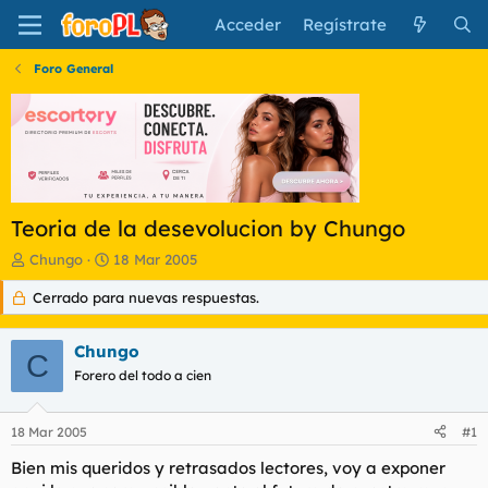
Acceder
Regístrate
Foro General
Teoria de la desevolucion by Chungo
I
F
Chungo
18 Mar 2005
n
e
Cerrado para nuevas respuestas.
i
c
c
h
i
a
Chungo
a
d
C
d
Forero del todo a cien
e
o
i
r
n
18 Mar 2005
#1
d
i
e
c
Bien mis queridos y retrasados lectores, voy a exponer
l
i