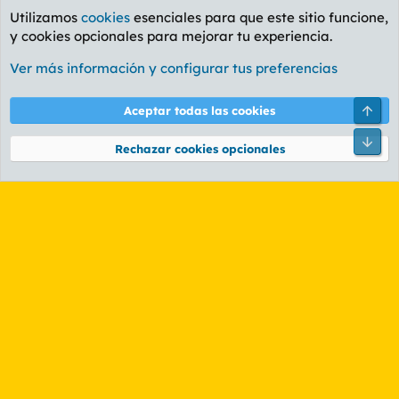
Utilizamos
cookies
esenciales para que este sitio funcione,
y cookies opcionales para mejorar tu experiencia.
Foro General
Ver más información y configurar tus preferencias
Cookies
PL OLDSTYLE AMARILLO
Cambiar fuente
Español (ES)
Arri
Aceptar todas las cookies
Contáctanos
Términos y reglas
Política de privacidad
Ayuda
R
Pie
S
Rechazar cookies opcionales
S
®
Community platform by XenForo
© 2010-2026 XenForo Ltd.