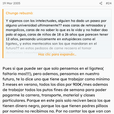
19 Mar 2005
#24
Chungo rebuznó:
Y sigamos con los intelectuales, alguien ha dado un paseo por
alguna universidad ultimamente?? esas caras de retrasados y
mongolicos, caras de no saber lo que es la vida y no haber dao
palo al agua, caras de niños de 18 a 26 años que parecen tener
12 años, pensando unicamente en estupideces como el
ligoteo,, y estos mentecatos son los que mandaran en el
futuro?? en estos pedazos de carne recaera el tomar
decisiones importantes para los demas??
Haz clic para expandir...
Ya estamos viendo el fruto de esta degeneracion, nuestros
politicos (de cualkier partido, son todos iguales de
incompetentes) ect ect.
Pues si que puede ser que solo pensemos en el ligoteo(
Nos dirigimos hacia la nada, hacia el caos, ya no sobreviven los
faltaria mas!!!!), pero ademas, pensamos en nuestro
fuertes, vivimos en una sociedad que mira por el debil y para
futuro, te lo dice uno que tiene que trabajar como minimo
el debil, los no aptos nos invaden!!!
3 meses en verano, todos los dias por 900€/mes ademas
de trabajar todos los putos fines de semana para poder
guerra mundial ya!!!![/img]
pagarme la carrera, transporte, material y clases
particulares. Porque en este pais solo reciven beca los que
tienen dinero negro, porque los que tienen padres pillaos
por nomina no recibimos na. Por no contar los que van con