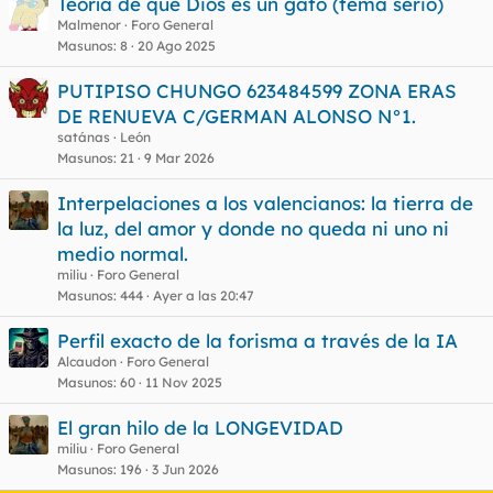
Teoría de que Dios es un gato (tema serio)
Malmenor
Foro General
Masunos
8
20 Ago 2025
PUTIPISO CHUNGO 623484599 ZONA ERAS
DE RENUEVA C/GERMAN ALONSO N°1.
satánas
León
Masunos
21
9 Mar 2026
Interpelaciones a los valencianos: la tierra de
la luz, del amor y donde no queda ni uno ni
medio normal.
miliu
Foro General
Masunos
444
Ayer a las 20:47
Perfil exacto de la forisma a través de la IA
Alcaudon
Foro General
Masunos
60
11 Nov 2025
El gran hilo de la LONGEVIDAD
miliu
Foro General
Masunos
196
3 Jun 2026