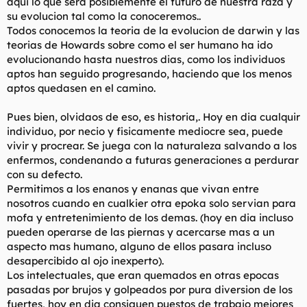
aqui lo que sera posiblemente el futuro de nuestra raza y
t
o
su evolucion tal como la conoceremos..
e
m
Todos conocemos la teoria de la evolucion de darwin y las
a
teorias de Howards sobre como el ser humano ha ido
evolucionando hasta nuestros dias, como los individuos
aptos han seguido progresando, haciendo que los menos
aptos quedasen en el camino.
Pues bien, olvidaos de eso, es historia,. Hoy en dia cualquir
individuo, por necio y fisicamente mediocre sea, puede
vivir y procrear. Se juega con la naturaleza salvando a los
enfermos, condenando a futuras generaciones a perdurar
con su defecto.
Permitimos a los enanos y enanas que vivan entre
nosotros cuando en cualkier otra epoka solo servian para
mofa y entretenimiento de los demas. (hoy en dia incluso
pueden operarse de las piernas y acercarse mas a un
aspecto mas humano, alguno de ellos pasara incluso
desapercibido al ojo inexperto).
Los intelectuales, que eran quemados en otras epocas
pasadas por brujos y golpeados por pura diversion de los
fuertes, hoy en dia consiguen puestos de trabajo mejores