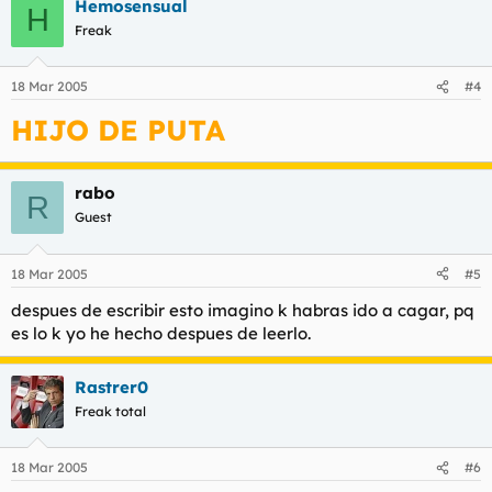
Hemosensual
H
Freak
18 Mar 2005
#4
HIJO DE PUTA
rabo
R
Guest
18 Mar 2005
#5
despues de escribir esto imagino k habras ido a cagar, pq
es lo k yo he hecho despues de leerlo.
Rastrer0
Freak total
18 Mar 2005
#6