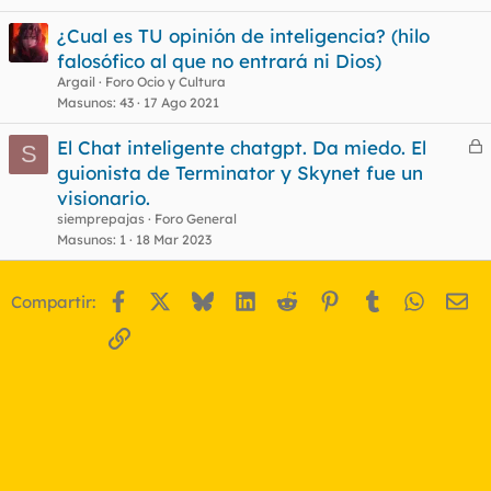
¿Cual es TU opinión de inteligencia? (hilo
falosófico al que no entrará ni Dios)
Argail
Foro Ocio y Cultura
Masunos
43
17 Ago 2021
El Chat inteligente chatgpt. Da miedo. El
S
e
guionista de Terminator y Skynet fue un
r
visionario.
r
siemprepajas
Foro General
Masunos
1
18 Mar 2023
o
Facebook
X
Bluesky
LinkedIn
Reddit
Pinterest
Tumblr
WhatsA
Em
Compartir:
Enlace