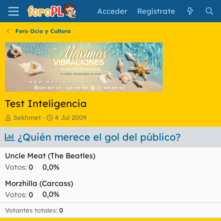
Acceder
Regístrate
Foro Ocio y Cultura
Test Inteligencia
I
F
Sekhmet
4 Jul 2009
n
e
i
¿Quién merece el gol del público?
c
c
h
i
a
Uncle Meat (The Beatles)
a
d
Votos:
0
0,0%
d
e
o
i
Morzhilla (Carcass)
r
n
Votos:
0
0,0%
d
i
e
c
Votantes totales
0
l
i