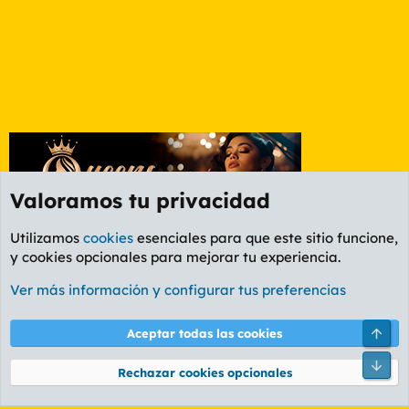
Valoramos tu privacidad
Utilizamos
cookies
esenciales para que este sitio funcione,
y cookies opcionales para mejorar tu experiencia.
Foro Ocio y Cultura
Ver más información y configurar tus preferencias
Cookies
PL OLDSTYLE AMARILLO
Cambiar fuente
Español (ES)
Arri
Aceptar todas las cookies
Contáctanos
Términos y reglas
Política de privacidad
Ayuda
R
Pie
S
Rechazar cookies opcionales
S
®
Community platform by XenForo
© 2010-2026 XenForo Ltd.