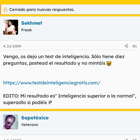
t
o
e
Cerrado para nuevas respuestas.
m
a
Sekhmet
Freak
4 Jul 2009
#1
Venga, os dejo un test de inteligencia. Sólo tiene diez
preguntas, postead el resultado y no mintáis
https://www.testdeinteligenciagratis.com/
EDITO: Mi resultado es'' Inteligencia superior a la normal'',
superadlo si podéis :P
Sapotóxico
Veterano