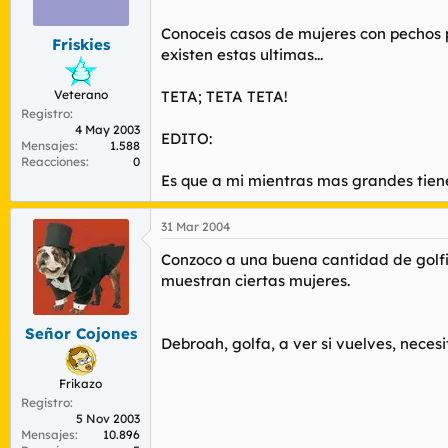
r
n
d
i
Conoceis casos de mujeres con pechos 
Friskies
e
c
existen estas ultimas...
l
i
t
o
Veterano
TETA; TETA TETA!
e
Registro
m
4 May 2003
a
EDITO:
Mensajes
1.588
Reacciones
0
Es que a mi mientras mas grandes tienen
31 Mar 2004
Conzoco a una buena cantidad de golfil
muestran ciertas mujeres.
Señor Cojones
Debroah, golfa, a ver si vuelves, nece
Frikazo
Registro
5 Nov 2003
Mensajes
10.896