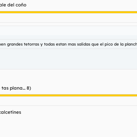
Haz clic para expandir...
ale del coño
a
ienen grandes tetorras y todas estan mas salidas que el pico de la planc
tas plana... 8)
calcetines