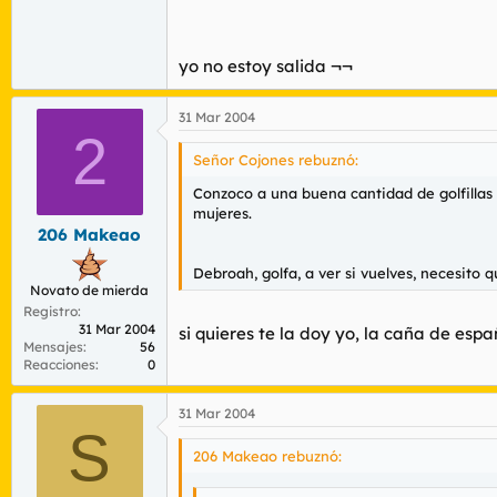
yo no estoy salida ¬¬
31 Mar 2004
2
Señor Cojones rebuznó:
Conzoco a una buena cantidad de golfillas 
mujeres.
206 Makeao
Debroah, golfa, a ver si vuelves, necesito
Novato de mierda
Registro
31 Mar 2004
si quieres te la doy yo, la caña de esp
Mensajes
56
Reacciones
0
31 Mar 2004
S
206 Makeao rebuznó: