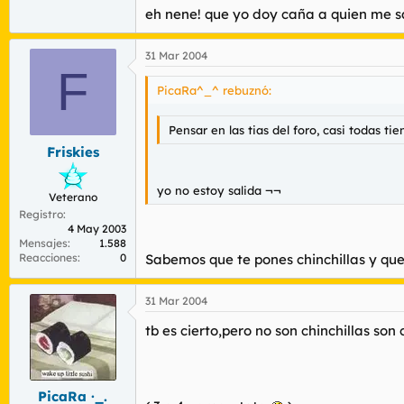
eh nene! que yo doy caña a quien me s
a mi solo me das caña tu
si quieres te la doy yo, la caña de españ
31 Mar 2004
F
PicaRa^_^ rebuznó:
Pensar en las tias del foro, casi todas t
Friskies
yo no estoy salida ¬¬
Veterano
Registro
4 May 2003
Mensajes
1.588
Reacciones
0
Sabemos que te pones chinchillas y que 
31 Mar 2004
tb es cierto,pero no son chinchillas son 
PicaRa ·_.