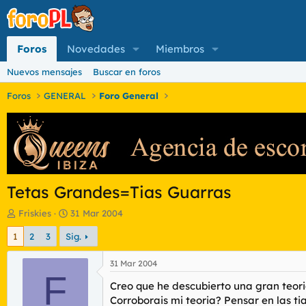
Foros
Novedades
Miembros
Nuevos mensajes
Buscar en foros
Foros
GENERAL
Foro General
Tetas Grandes=Tias Guarras
I
F
Friskies
31 Mar 2004
n
e
1
2
3
Sig.
i
c
c
h
i
a
31 Mar 2004
a
F
d
Creo que he descubierto una gran teoria
d
e
o
i
Corroborais mi teoria? Pensar en las ti