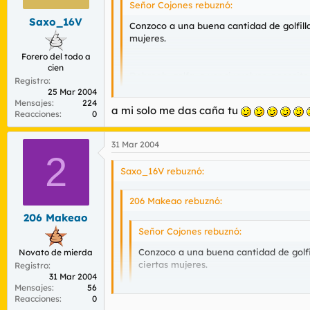
Señor Cojones rebuznó:
Saxo_16V
Conzoco a una buena cantidad de golfilla
mujeres.
Forero del todo a
cien
Debroah, golfa, a ver si vuelves, necesi
Registro
25 Mar 2004
Mensajes
224
a mi solo me das caña tu
si quieres te la doy yo, la caña de españa
Reacciones
0
31 Mar 2004
2
Saxo_16V rebuznó:
206 Makeao rebuznó:
206 Makeao
Señor Cojones rebuznó:
Conzoco a una buena cantidad de golfil
Novato de mierda
ciertas mujeres.
Registro
31 Mar 2004
Mensajes
56
Reacciones
0
Debroah, golfa, a ver si vuelves, nece