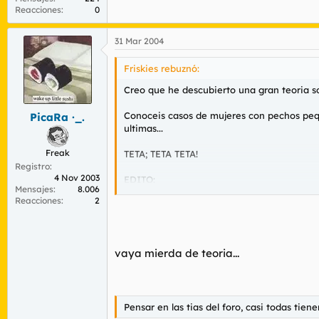
Reacciones
0
31 Mar 2004
Friskies rebuznó:
Creo que he descubierto una gran teoria sob
Conoceis casos de mujeres con pechos pequ
PicaRa ·_.
ultimas...
Freak
TETA; TETA TETA!
Registro
4 Nov 2003
EDITO:
Mensajes
8.006
Reacciones
2
Es que a mi mientras mas grandes tienen la
vaya mierda de teoria...
Pensar en las tias del foro, casi todas tie