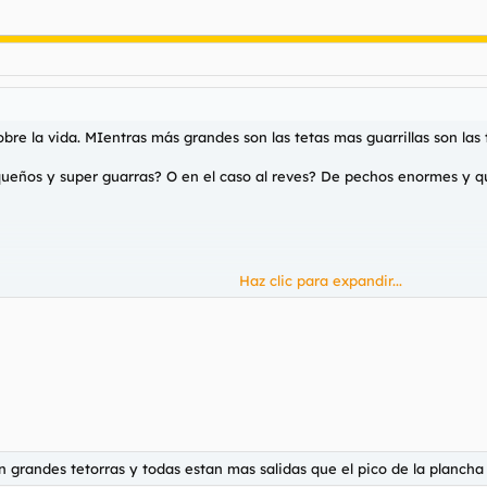
re la vida. MIentras más grandes son las tetas mas guarrillas son las ti
eños y super guarras? O en el caso al reves? De pechos enormes y qu
Haz clic para expandir...
s tetas tias mas me pongo. Eso si tetas naturales por favor.
nen grandes tetorras y todas estan mas salidas que el pico de la plancha