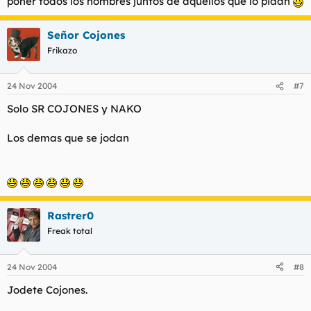
poner todos los nombres juntos de aquellos que lo pidan
Señor Cojones
Frikazo
24 Nov 2004
#7
Solo SR COJONES y NAKO
Los demas que se jodan
Rastrer0
Freak total
24 Nov 2004
#8
Jodete Cojones.