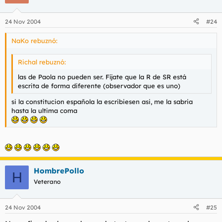
24 Nov 2004
#24
NaKo rebuznó:
Richal rebuznó:
las de Paola no pueden ser. Fíjate que la R de SR está
escrita de forma diferente (observador que es uno)
si la constitucion española la escribiesen asi, me la sabria
hasta la ultima coma
HombrePollo
H
Veterano
24 Nov 2004
#25