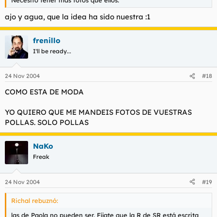
Necesito tener mas fotos que ellos.
ajo y agua, que la idea ha sido nuestra :1
frenillo
I'll be ready...
24 Nov 2004
#18
COMO ESTA DE MODA
YO QUIERO QUE ME MANDEIS FOTOS DE VUESTRAS
POLLAS. SOLO POLLAS
NaKo
Freak
24 Nov 2004
#19
Richal rebuznó:
las de Paola no pueden ser. Fíjate que la R de SR está escrita