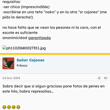
requisitos:
t
o
e
-ser chica (imprescindible)
m
-escribirse en una teta "nako" y en la otra "sr cojones" (me
a
pido la derecha!)
no hace falta que se vean los pezones ni la cara, con el
escote es suficiente
anonimicidad
garantizada
Señor Cojones
Frikazo
24 Nov 2004
#2
Sobra decir que si algun gracioso pone fotos de penes en
este hilo, habra represalias...