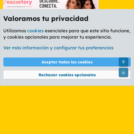
Valoramos tu privacidad
Utilizamos
cookies
esenciales para que este sitio funcione,
y cookies opcionales para mejorar tu experiencia.
Foro General
Ver más información y configurar tus preferencias
Cookies
PL OLDSTYLE AMARILLO
Cambiar fuente
Español (ES)
Arri
Aceptar todas las cookies
Contáctanos
Términos y reglas
Política de privacidad
Ayuda
R
Pie
S
Rechazar cookies opcionales
S
®
Community platform by XenForo
© 2010-2026 XenForo Ltd.