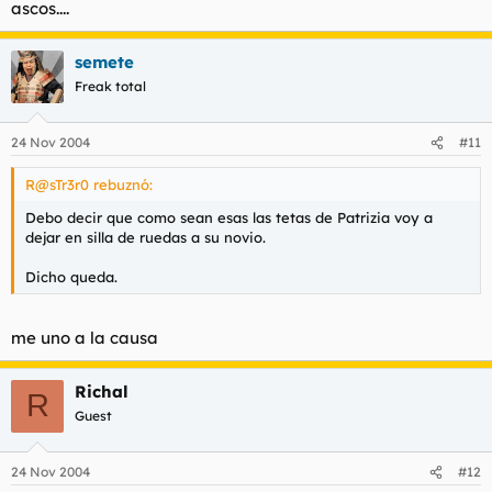
ascos....
semete
Freak total
24 Nov 2004
#11
R@sTr3r0 rebuznó:
Debo decir que como sean esas las tetas de Patrizia voy a
dejar en silla de ruedas a su novio.
Dicho queda.
me uno a la causa
Richal
R
Guest
24 Nov 2004
#12