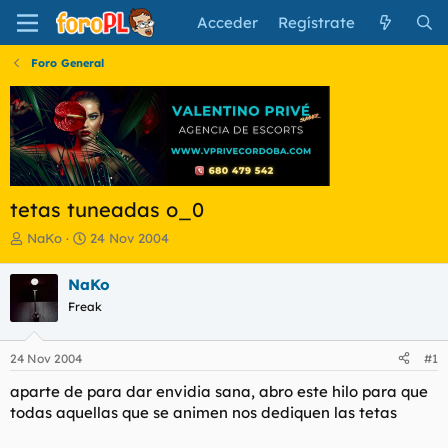
Acceder
Regístrate
Foro General
tetas tuneadas o_0
I
F
NaKo
24 Nov 2004
n
e
i
c
NaKo
c
h
Freak
i
a
a
d
d
e
24 Nov 2004
#1
o
i
r
n
aparte de para dar envidia sana, abro este hilo para que
d
i
todas aquellas que se animen nos dediquen las tetas
e
c
l
i