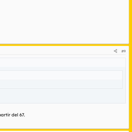
#9
rtir del 67.