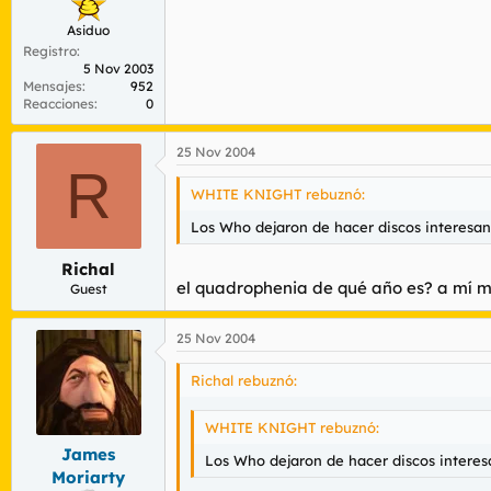
Asiduo
Registro
5 Nov 2003
Mensajes
952
Reacciones
0
25 Nov 2004
R
WHITE KNIGHT rebuznó:
Los Who dejaron de hacer discos interesant
Richal
el quadrophenia de qué año es? a mí 
Guest
25 Nov 2004
Richal rebuznó:
WHITE KNIGHT rebuznó:
James
Los Who dejaron de hacer discos interesa
Moriarty