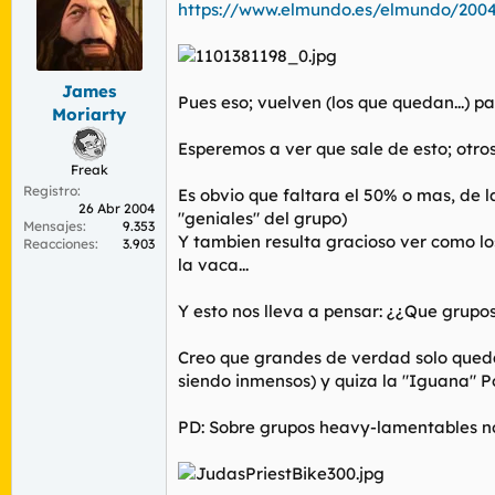
r
n
https://www.elmundo.es/elmundo/2004
d
i
e
c
l
i
t
o
James
Pues eso; vuelven (los que quedan...) p
e
Moriarty
m
a
Esperemos a ver que sale de esto; otro
Freak
Registro
Es obvio que faltara el 50% o mas, de
26 Abr 2004
"geniales" del grupo)
Mensajes
9.353
Y tambien resulta gracioso ver como lo
Reacciones
3.903
la vaca...
Y esto nos lleva a pensar: ¿¿Que grup
Creo que grandes de verdad solo quedan
siendo inmensos) y quiza la "Iguana" Po
PD: Sobre grupos heavy-lamentables no 