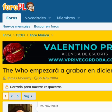
Foros
Novedades
Miembros
Nuevos mensajes
Buscar en foros
Foros
OCIO
Foro Música
The Who empezará a grabar en diciem
I
F
James Moriarty
25 Nov 2004
n
e
i
Cerrado para nuevas respuestas.
c
c
h
i
a
1
2
3
Sig.
a
d
d
e
25 Nov 2004
o
i