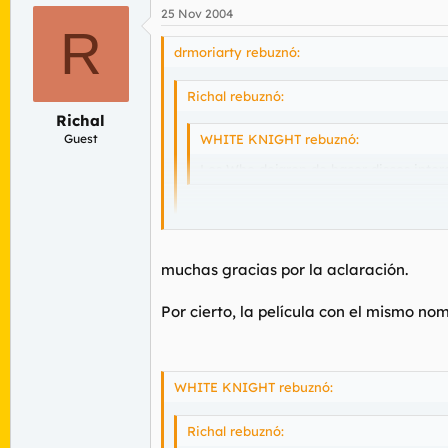
25 Nov 2004
R
drmoriarty rebuznó:
Richal rebuznó:
Richal
Guest
WHITE KNIGHT rebuznó:
Los Who dejaron de hacer discos intere
el quadrophenia de qué año es? a mí me
muchas gracias por la aclaración.
Por cierto, la película con el mismo n
este es del 75.....
WHITE KNIGHT rebuznó:
Richal rebuznó: