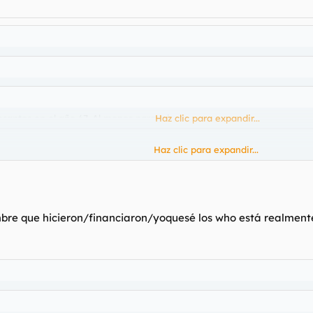
santes en el año 67. Al menos para mi.
Haz clic para expandir...
Haz clic para expandir...
 encanta.
Haz clic para expandir...
ombre que hicieron/financiaron/yoquesé los who está realmente