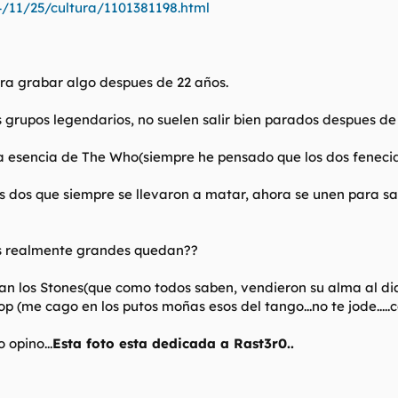
/11/25/cultura/1101381198.html
ara grabar algo despues de 22 años.
s grupos legendarios, no suelen salir bien parados despues de
 la esencia de The Who(siempre he pensado que los dos feneci
s dos que siempre se llevaron a matar, ahora se unen para sa
os realmente grandes quedan??
 los Stones(que como todos saben, vendieron su alma al diabl
p (me cago en los putos moñas esos del tango...no te jode.....
opino...
Esta foto esta dedicada a Rast3r0..