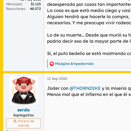
desesperada por cosas tan importantes 
Mensajes
31.125
Reacciones
48.072
La cosa es que está medio ciega y casi
Alguien tendrá que hacerle la compra, 
necesarias. Y me preocupa vivir rodead
Lo de su muerte... Desde que murió su h
podría decir eso de la mayor parte de 
Sí, el puto bedelio se está mostrando c
Misógino Empedernido
R
e
a
12 Sep 2020
c
c
Joder con
@THORNDIKE
y la miseria 
i
o
Menos mal que el infierno en el que él s
n
e
s
serdo
:
Soplagaitas
Forero de
mierda