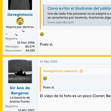
Cómo evitar el Síndrome del jubila
Uno de cada tres personas no se adapta a d
ilovegintonic
se caracteriza por insomnio, trastornos dig
www.soyvida.com
Muerto por dentro+
Registro
10 Nov 2006
Pues sí.
Mensajes
80.579
Reacciones
34.023
12 Sep 2020
ilovegintonic rebuznó:
Pues sí.
Sir Ano de
Bergerac
El viejo de la foto es un poco Cioran: 
La becaria de
Aramís Fuster.
Registro
10 Abr 2007