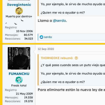
Yo, por ejemplo, le sirvo de mucha ayuda a
ilovegintonic
¿Quien me va a ayudar a mi?
Muerto por dentro+
Llama a
@serdo
.
Registro
10 Nov 2006
Mensajes
80.579
serdo
R
Reacciones
34.023
e
a
12 Sep 2020
c
c
i
THORNDIKE rebuznó:
o
n
¿Y qué pasa cuando seas un puto viejo que
e
s
Yo, por ejemplo, le sirvo de mucha ayuda a
FUMANCHU
:
¿Quien me va a ayudar a mi?
Freak total
Para eliminarte están la nueva ley de 
Registro
21 May 2009
Mensajes
19.558
Reacciones
19.078