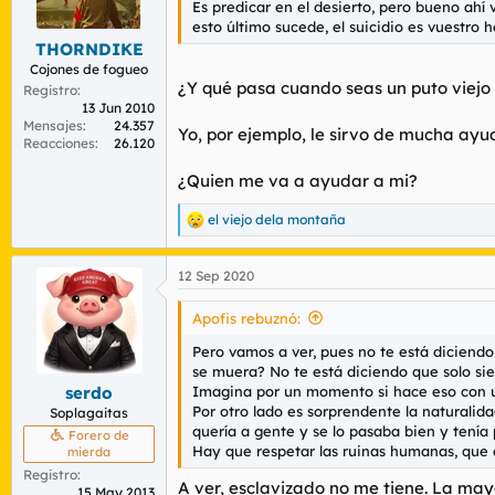
Es predicar en el desierto, pero bueno ahí 
r
n
esto último sucede, el suicidio es vuestro ha
d
i
THORNDIKE
e
c
l
i
Cojones de fogueo
¿Y qué pasa cuando seas un puto viejo 
t
o
Registro
e
13 Jun 2010
Mensajes
24.357
m
Yo, por ejemplo, le sirvo de mucha ayu
Reacciones
26.120
a
¿Quien me va a ayudar a mi?
el viejo dela montaña
R
e
a
12 Sep 2020
c
c
i
Apofis rebuznó:
o
n
Pero vamos a ver, pues no te está diciendo
e
se muera? No te está diciendo que solo si
s
Imagina por un momento si hace eso con un
serdo
:
Por otro lado es sorprendente la naturalid
Soplagaitas
quería a gente y se lo pasaba bien y tenía p
Forero de
Hay que respetar las ruinas humanas, que 
mierda
Registro
A ver, esclavizado no me tiene. La mayo
15 May 2013