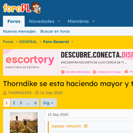
Foros
Novedades
Miembros
Nuevos mensajes
Buscar en foros
Foros
GENERAL
Foro General
Thorndike se esta haciendo mayor y t
I
F
THORNDIKE
12 Sep 2020
n
e
1
2
3
…
6
Sig.
i
c
c
h
i
a
12 Sep 2020
a
d
d
e
jopepe rebuznó:
o
i