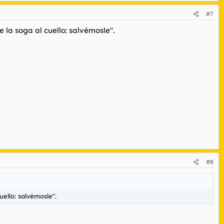
#7
 la soga al cuello: salvémosle".
#8
ello: salvémosle".