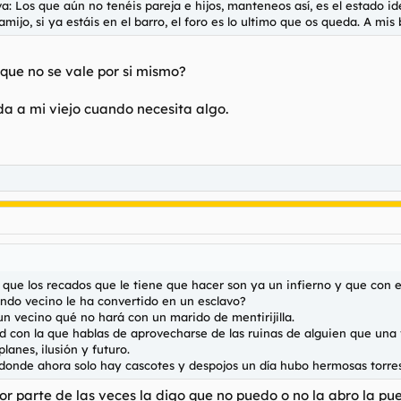
va: Los que aún no tenéis pareja e hijos, manteneos así, es el estado id
mijo, si ya estáis en el barro, el foro es lo ultimo que os queda. A mis b
que no se vale por si mismo?
da a mi viejo cuando necesita algo.
 que los recados que le tiene que hacer son ya un infierno y que con 
endo vecino le ha convertido en un esclavo?
 vecino qué no hará con un marido de mentirijilla.
ad con la que hablas de aprovecharse de las ruinas de alguien que una v
lanes, ilusión y futuro.
donde ahora solo hay cascotes y despojos un día hubo hermosas torres
r parte de las veces la digo que no puedo o no la abro la pue