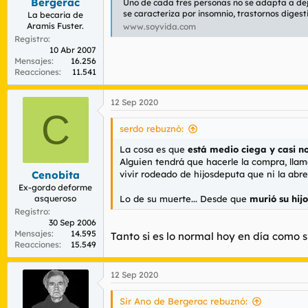
Bergerac
Uno de cada tres personas no se adapta a dej
se caracteriza por insomnio, trastornos diges
La becaria de
Aramís Fuster.
www.soyvida.com
Registro
10 Abr 2007
Mensajes
16.256
Reacciones
11.541
12 Sep 2020
C
serdo rebuznó:
La cosa es que
está medio ciega y casi n
Alguien tendrá que hacerle la compra, llam
vivir rodeado de hijosdeputa que ni la abr
Cenobita
Ex-gordo deforme
Lo de su muerte... Desde que
murió su hij
asqueroso
Registro
30 Sep 2006
Mensajes
14.595
Tanto si es lo normal hoy en día como 
Reacciones
15.549
12 Sep 2020
Sir Ano de Bergerac rebuznó: