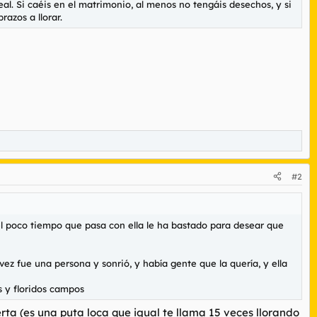
eal. Si caéis en el matrimonio, al menos no tengáis desechos, y si
razos a llorar.
#2
el poco tiempo que pasa con ella le ha bastado para desear que
ez fue una persona y sonrió, y había gente que la quería, y ella
 y floridos campos
rta (es una puta loca que igual te llama 15 veces llorando