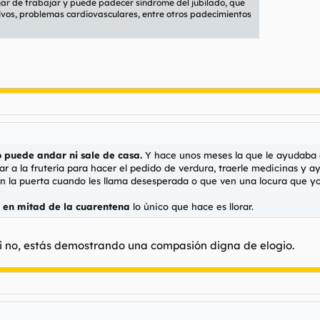
ar de trabajar y puede padecer síndrome del jubilado, que
tivos, problemas cardiovasculares, entre otros padecimientos
o puede andar ni sale de casa.
Y hace unos meses la que le ayudaba e
ar a la frutería para hacer el pedido de verdura, traerle medicinas y
en la puerta cuando les llama desesperada o que ven una locura que yo
o en mitad de la cuarentena
lo único que hace es llorar.
si no, estás demostrando una compasión digna de elogio.