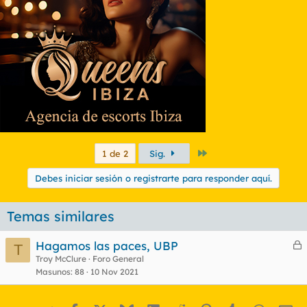
Último
1 de 2
Sig.
Debes iniciar sesión o registrarte para responder aquí.
Temas similares
Hagamos las paces, UBP
T
e
Troy McClure
Foro General
Masunos
88
10 Nov 2021
r
r