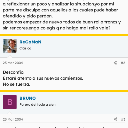
q reflexionar un poco y analizar la situacion.yo por mi
l
i
parte me disculpo con aquellos a los cuales pude haber
t
o
e
ofendido y pido perdon.
m
podemos empezar de nuevo todos de buen rollo troncs y
a
sin rencores.enga colegis q no haiga mal rollo vale?
ReGaMaN
Clásico
23 Mar 2004
#2
Desconfio.
Estaré atento a sus nuevos comienzos.
No se tuerza.
BRUNO
B
Forero del todo a cien
23 Mar 2004
#3