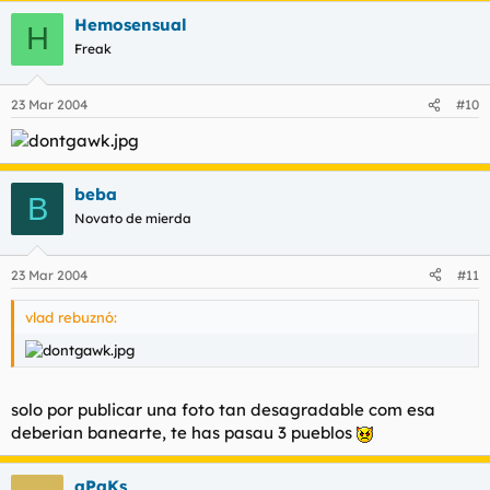
Hemosensual
H
Freak
23 Mar 2004
#10
beba
B
Novato de mierda
23 Mar 2004
#11
vlad rebuznó:
solo por publicar una foto tan desagradable com esa
deberian banearte, te has pasau 3 pueblos
qPaKs