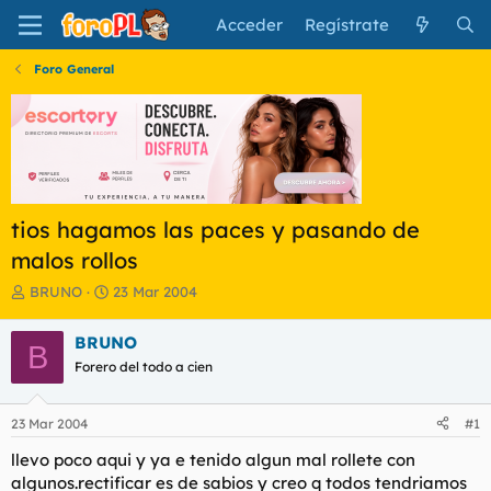
Acceder
Regístrate
Foro General
tios hagamos las paces y pasando de
malos rollos
I
F
BRUNO
23 Mar 2004
n
e
i
c
BRUNO
B
c
h
Forero del todo a cien
i
a
a
d
d
e
23 Mar 2004
#1
o
i
r
n
llevo poco aqui y ya e tenido algun mal rollete con
d
i
algunos.rectificar es de sabios y creo q todos tendriamos
e
c