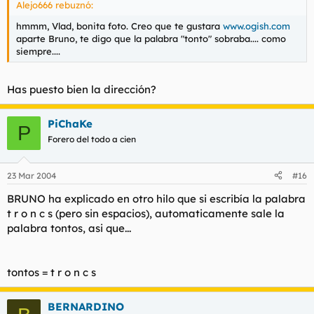
Alejo666 rebuznó:
hmmm, Vlad, bonita foto. Creo que te gustara
www.ogish.com
aparte Bruno, te digo que la palabra "tonto" sobraba.... como
siempre....
Has puesto bien la dirección?
PiChaKe
P
Forero del todo a cien
23 Mar 2004
#16
BRUNO ha explicado en otro hilo que si escribía la palabra
t r o n c s (pero sin espacios), automaticamente sale la
palabra tontos, asi que...
tontos = t r o n c s
BERNARDINO