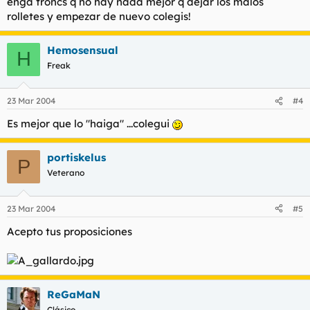
enga troncs q no hay nada mejor q dejar los malos
rolletes y empezar de nuevo colegis!
Hemosensual
H
Freak
23 Mar 2004
#4
Es mejor que lo "haiga" ...colegui
portiskelus
P
Veterano
23 Mar 2004
#5
Acepto tus proposiciones
ReGaMaN
Clásico