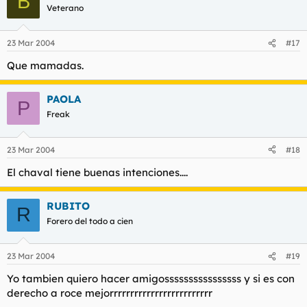
B
Veterano
23 Mar 2004
#17
Que mamadas.
PAOLA
P
Freak
23 Mar 2004
#18
El chaval tiene buenas intenciones....
RUBITO
R
Forero del todo a cien
23 Mar 2004
#19
Yo tambien quiero hacer amigossssssssssssssss y si es con
derecho a roce mejorrrrrrrrrrrrrrrrrrrrrrrrr