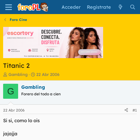
Acceder
Regístrate
Foro Cine
Titanic 2
I
F
Gambling
22 Abr 2006
n
e
i
c
Gambling
G
c
h
Forero del todo a cien
i
a
a
d
d
e
22 Abr 2006
#1
o
i
r
n
Si si, como lo ois
d
i
e
c
jajajja
l
i