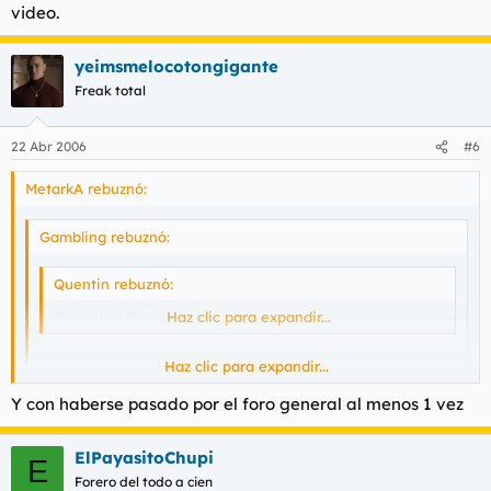
video.
yeimsmelocotongigante
Freak total
22 Abr 2006
#6
MetarkA rebuznó:
Gambling rebuznó:
Quentin rebuznó:
Que gilipollas eres.
Haz clic para expandir...
Haz clic para expandir...
acaso te has mirado el trailer, imbecil?
Y con haberse pasado por el foro general al menos 1 vez
pues cuando te lo hayas mirado, postea, capullo.
Haz clic para expandir...
Y si no es cierto y es falso, pues lo pones
.
ElPayasitoChupi
E
Cosa muy deducible con echar una mirada por encima al
Forero del todo a cien
video.