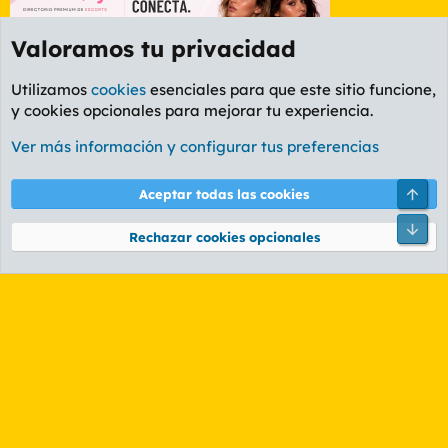
Valoramos tu privacidad
Utilizamos
cookies
esenciales para que este sitio funcione,
y cookies opcionales para mejorar tu experiencia.
Foro Cine
Ver más información y configurar tus preferencias
Cookies
PL OLDSTYLE AMARILLO
Cambiar fuente
Español (ES)
Arri
Aceptar todas las cookies
Contáctanos
Términos y reglas
Política de privacidad
Ayuda
R
Pie
S
Rechazar cookies opcionales
S
®
Community platform by XenForo
© 2010-2026 XenForo Ltd.