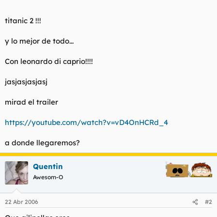
t
o
e
titanic 2 !!!
m
a
y lo mejor de todo...
Con leonardo di caprio!!!!
jasjasjasjasj
mirad el trailer
https://youtube.com/watch?v=vD4OnHCRd_4
a donde llegaremos?
Quentin
Awesom-O
22 Abr 2006
#2