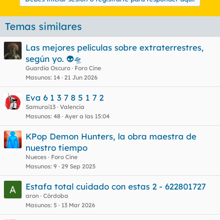
Temas similares
Las mejores películas sobre extraterrestres,
según yo. 👽🛸
Guardia Oscuro
Foro Cine
Masunos
14
21 Jun 2026
Eva 6 1 3 7 8 5 1 7 2
Samurai13
Valencia
Masunos
48
Ayer a las 15:04
KPop Demon Hunters, la obra maestra de
nuestro tiempo
Nueces
Foro Cine
Masunos
9
29 Sep 2025
Estafa total cuidado con estas 2 - 622801727
aron
Córdoba
Masunos
5
13 Mar 2026