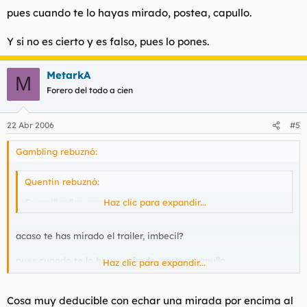
pues cuando te lo hayas mirado, postea, capullo.
Y si no es cierto y es falso, pues lo pones.
MetarkA
M
Forero del todo a cien
22 Abr 2006
#5
Gambling rebuznó:
Quentin rebuznó:
Que gilipollas eres.
Haz clic para expandir...
acaso te has mirado el trailer, imbecil?
pues cuando te lo hayas mirado, postea, capullo.
Haz clic para expandir...
Y si no es cierto y es falso, pues lo pones
.
Cosa muy deducible con echar una mirada por encima al