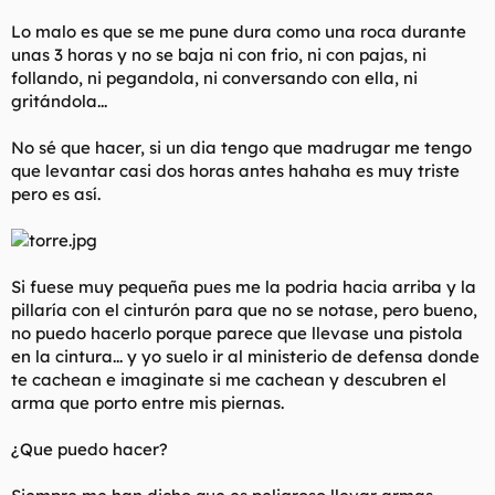
l
i
Lo malo es que se me pune dura como una roca durante
t
o
unas 3 horas y no se baja ni con frio, ni con pajas, ni
e
follando, ni pegandola, ni conversando con ella, ni
m
a
gritándola...
No sé que hacer, si un dia tengo que madrugar me tengo
que levantar casi dos horas antes hahaha es muy triste
pero es así.
Si fuese muy pequeña pues me la podria hacia arriba y la
pillaría con el cinturón para que no se notase, pero bueno,
no puedo hacerlo porque parece que llevase una pistola
en la cintura... y yo suelo ir al ministerio de defensa donde
te cachean e imaginate si me cachean y descubren el
arma que porto entre mis piernas.
¿Que puedo hacer?