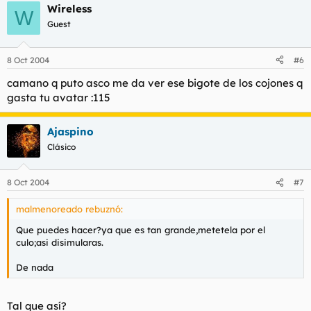
Wireless
W
Guest
8 Oct 2004
#6
camano q puto asco me da ver ese bigote de los cojones q
gasta tu avatar :115
Ajaspino
Clásico
8 Oct 2004
#7
malmenoreado rebuznó:
Que puedes hacer?ya que es tan grande,metetela por el
culo;asi disimularas.
De nada
Tal que así?