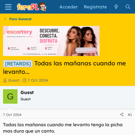
Acceder
Regístrate
Foro General
Todas las mañanas cuando me
[RETARDS]
levanto...
I
F
Guest
7 Oct 2004
n
e
i
c
Guest
G
c
h
Guest
i
a
a
d
d
e
7 Oct 2004
#1
o
i
r
n
Todas las mañanas cuando me levanto tengo la picha
d
i
mas dura que un canto.
e
c