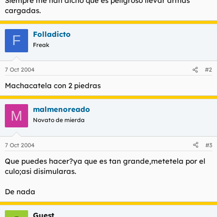
Siempre me han dicho que es peligroso llevar armas
cargadas.
Folladicto
F
Freak
7 Oct 2004
#2
Machacatela con 2 piedras
malmenoreado
M
Novato de mierda
7 Oct 2004
#3
Que puedes hacer?ya que es tan grande,metetela por el
culo;asi disimularas.
De nada
Guest