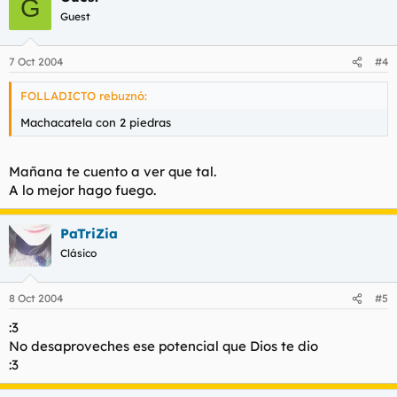
G
Guest
7 Oct 2004
#4
FOLLADICTO rebuznó:
Machacatela con 2 piedras
Mañana te cuento a ver que tal.
A lo mejor hago fuego.
PaTriZia
Clásico
8 Oct 2004
#5
:3
No desaproveches ese potencial que Dios te dio
:3