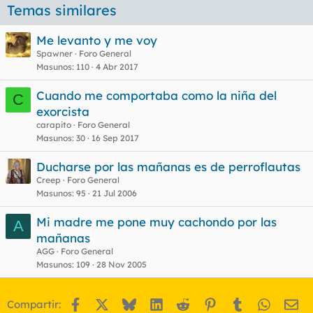
Temas similares
Me levanto y me voy
Spawner
Foro General
Masunos
110
4 Abr 2017
Cuando me comportaba como la niña del
C
exorcista
carapito
Foro General
Masunos
30
16 Sep 2017
Ducharse por las mañanas es de perroflautas
Creep
Foro General
Masunos
95
21 Jul 2006
Mi madre me pone muy cachondo por las
A
mañanas
AGG
Foro General
Masunos
109
28 Nov 2005
Facebook
X
Bluesky
LinkedIn
Reddit
Pinterest
Tumblr
WhatsA
Em
Compartir: