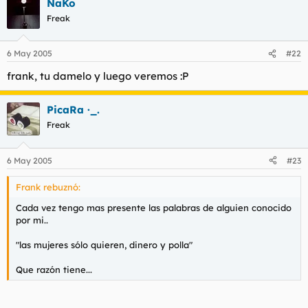
NaKo
Freak
6 May 2005
#22
frank, tu damelo y luego veremos :P
PicaRa ·_.
Freak
6 May 2005
#23
Frank rebuznó:
Cada vez tengo mas presente las palabras de alguien conocido
por mi..
"las mujeres sólo quieren, dinero y polla"
Que razón tiene...