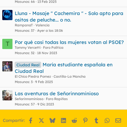
Masunos
66
13 Feb 2025
Lluna - Masaje " Cachemira " - Solo apto para
ositos de peluche... o no.
RampanaT
Valencia
Masunos
37
Ayer a las 18:06
Por qué casi todas las mujeres votan al PSOE?
T
Tommy Vercetti
Foro Política
Masunos
32
18 Nov 2023
María estudiante española en
Ciudad Real
Ciudad Real
El Chico Piedra Pomez
Castilla-La Mancha
Masunos
3
9 Feb 2025
Las aventuras de Señorinnominioso
Señorinnominioso
Foro Rapiñas
Masunos
57
9 Dic 2023
Facebook
X
Bluesky
LinkedIn
Reddit
Pinterest
Tumblr
WhatsA
Em
Compartir: