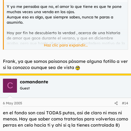
Y yo me pensaba que no, el amor lo que tiene es que te pone
muchas veces una venda en los ojos.
Aunque eso es algo, que siempre sabes, nunca te paras a
asumirlo.
Hoy por fin he descubierto la verdad , acerca de una historia
de amor que goce durante el verano, y que en diciembre
acabo, pero que hasta ahora no supe el verdadero motivo de la
Haz clic para expandir...
ruptura.
Hace media hora que he he hablado con ella y se me han
Frank, ya que somos paisanos pásame alguna fotillo a ver
aclarado muchas cosas. Desde luego no se puede ser mas
si la conozco aunque sea de vista
mezquino y ella, bueno me reservo mi opinión.
Solo dire que me pensaba que era de otra forma, que era
diferente, al final ha resultado, ser la peor de todas, aunque
comandante
C
fue bonito mientras duro.
Guest
La tia solo me queria para sexo y nunca llego a sentir nada por
mi. ¿Que problema diran algunos? El problema es que cuando
6 May 2005
#14
se quiere a una persona, se desea compartir algo mas...
en el fondo son casi TODAS putas, asi de claro ni mas ni
Pero bueno, he tenido que engañarla para hablar con ella,
menos. Hay que saber como tratarlas para volverlas como
gracias a un amigo comun, le mande un mail anonimo
perras en celo hacia ti y ahi si q la tienes controlada 8)
diciendo que me habia abierto una cuenta msn para hablar.