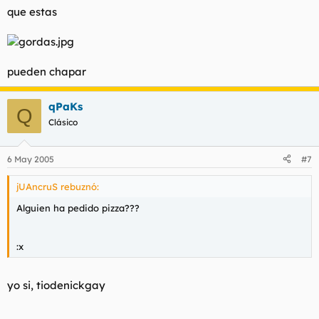
que estas
pueden chapar
qPaKs
Q
Clásico
6 May 2005
#7
jUAncruS rebuznó:
Alguien ha pedido pizza???
:x
yo si, tiodenickgay