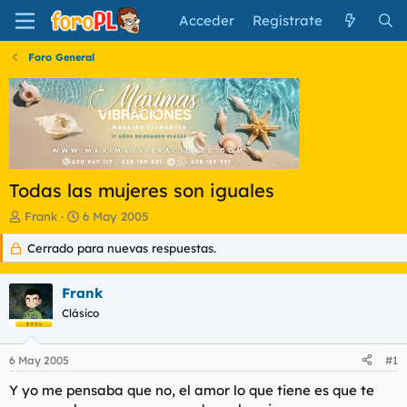
Acceder
Regístrate
Foro General
Todas las mujeres son iguales
I
F
Frank
6 May 2005
n
e
Cerrado para nuevas respuestas.
i
c
c
h
i
a
Frank
a
d
d
Clásico
e
o
i
r
n
6 May 2005
#1
d
i
e
c
Y yo me pensaba que no, el amor lo que tiene es que te
l
i