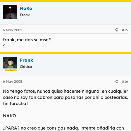
Eso sí al final me ha descubierto, pero me da igual. No pongo el
NaKo
log, porque no... En fin que seguire haciendo mi vida.
Freak
6 May 2005
#15
frank, me das su msn?
:1
Frank
Clásico
6 May 2005
#16
No tengo fotos, nunca quiso hacerse ninguna, en cualquier
caso no soy tan cabron para pasarlas por ahi o postearlas.
fin forochat
NAKO
¿PARA? no creo que consigas nada, intente añadirla con