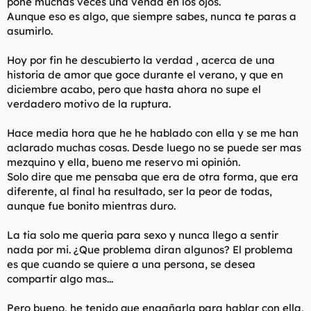
pone muchas veces una venda en los ojos.
t
o
Aunque eso es algo, que siempre sabes, nunca te paras a
e
m
asumirlo.
a
Hoy por fin he descubierto la verdad , acerca de una
historia de amor que goce durante el verano, y que en
diciembre acabo, pero que hasta ahora no supe el
verdadero motivo de la ruptura.
Hace media hora que he he hablado con ella y se me han
aclarado muchas cosas. Desde luego no se puede ser mas
mezquino y ella, bueno me reservo mi opinión.
Solo dire que me pensaba que era de otra forma, que era
diferente, al final ha resultado, ser la peor de todas,
aunque fue bonito mientras duro.
La tia solo me queria para sexo y nunca llego a sentir
nada por mi. ¿Que problema diran algunos? El problema
es que cuando se quiere a una persona, se desea
compartir algo mas...
Pero bueno, he tenido que engañarla para hablar con ella,