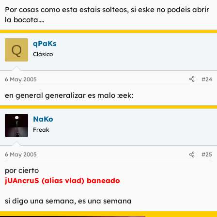
Por cosas como esta estais solteos, si eske no podeis abrir
la bocota....
qPaKs
Q
Clásico
6 May 2005
#24
en general generalizar es malo :eek:
NaKo
Freak
6 May 2005
#25
por cierto
jUAncruS (alias vlad) baneado
si digo una semana, es una semana