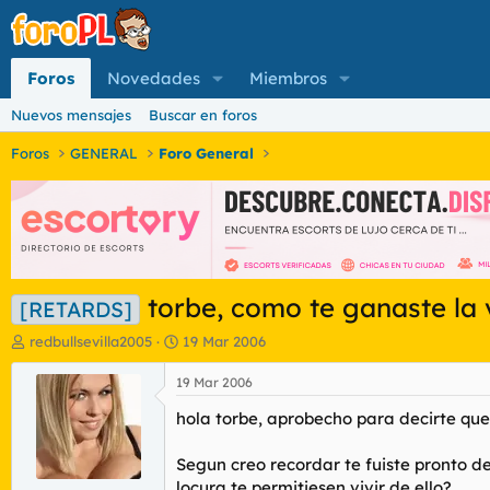
Foros
Novedades
Miembros
Nuevos mensajes
Buscar en foros
Foros
GENERAL
Foro General
torbe, como te ganaste la 
[RETARDS]
I
F
redbullsevilla2005
19 Mar 2006
n
e
i
c
19 Mar 2006
c
h
hola torbe, aprobecho para decirte que
i
a
a
d
d
e
Segun creo recordar te fuiste pronto de
o
i
locura te permitiesen vivir de ello?