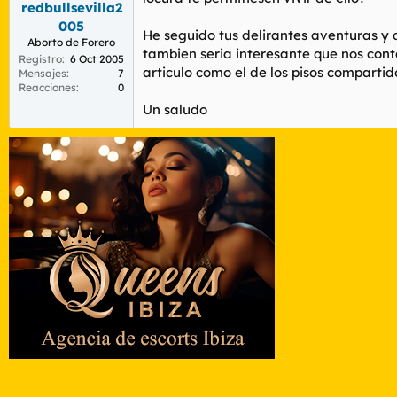
redbullsevilla2
r
n
d
i
005
He seguido tus delirantes aventuras y 
e
c
Aborto de Forero
tambien seria interesante que nos cont
l
i
Registro
6 Oct 2005
t
o
articulo como el de los pisos compartido
Mensajes
7
e
Reacciones
0
m
Un saludo
a