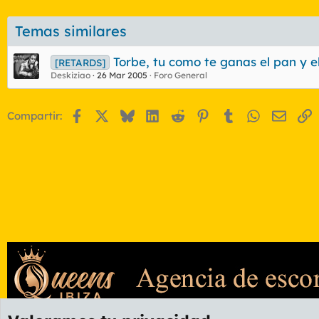
Temas similares
Torbe, tu como te ganas el pan y e
[RETARDS]
Deskiziao
26 Mar 2005
Foro General
Facebook
X
Bluesky
LinkedIn
Reddit
Pinterest
Tumblr
WhatsApp
Email
E
Compartir: