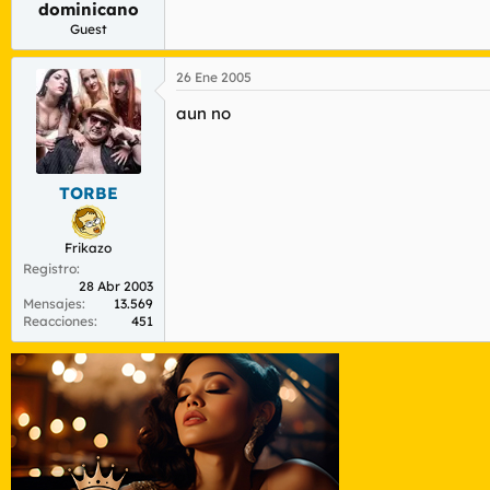
dominicano
r
n
d
i
Guest
e
c
l
i
26 Ene 2005
t
o
e
aun no
m
a
TORBE
Frikazo
Registro
28 Abr 2003
Mensajes
13.569
Reacciones
451