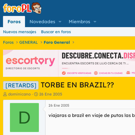
Foros
Novedades
Miembros
Nuevos mensajes
Buscar en foros
Foros
GENERAL
Foro General
TORBE EN BRAZIL??
[RETARDS]
I
F
dominicano
26 Ene 2005
n
e
i
c
26 Ene 2005
c
D
h
viajaras a brazil en viaje de putas las 
i
a
a
d
d
e
o
i