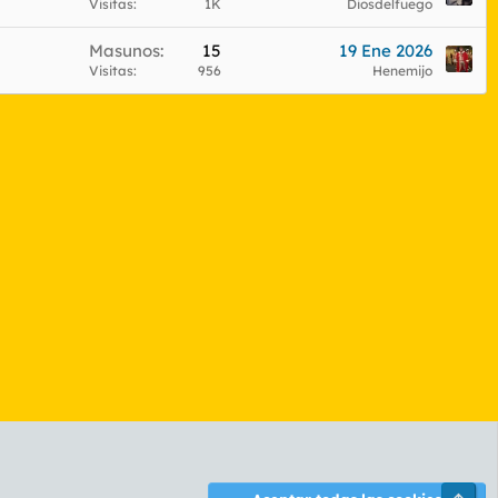
Visitas
1K
Diosdelfuego
Masunos
15
19 Ene 2026
Visitas
956
Henemijo