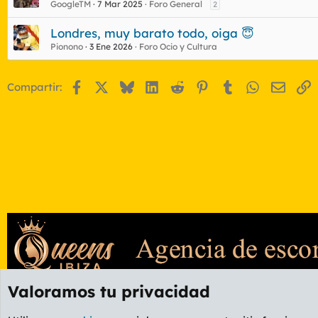
GoogleTM
7 Mar 2025
Foro General
2
Londres, muy barato todo, oiga 😇
Pionono
3 Ene 2026
Foro Ocio y Cultura
Facebook
X
Bluesky
LinkedIn
Reddit
Pinterest
Tumblr
WhatsApp
Email
E
Compartir:
Valoramos tu privacidad
Foros
GENERAL
Foro General