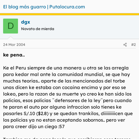
t
o
El blog más guarro | Putalocura.com
e
m
a
dgx
D
Novato de mierda
24 Mar 2004
#2
ke pena..
Ke el Peru siempre de una manera u otra se las arregla
para kedar mal ante la comunidad mundial, se que hay
muchas teorias.. aparte de las mencionadas del torbe
unas dicen ke estaba con cocaina encima y por eso se
lokeo, pero la razon de su muerte yo creo ke han sido los
policias, esos policias ¨defensores de la ley¨pero cuando
te paran el auto por alguna infraccion solo tienes ke
pasarles S/.10 ($2.8) y se quedan trankilos, diiiiiiiiicen que
los policias ya no estan aceptando sobornos.. pero ver
para creer dijo un ciego :57