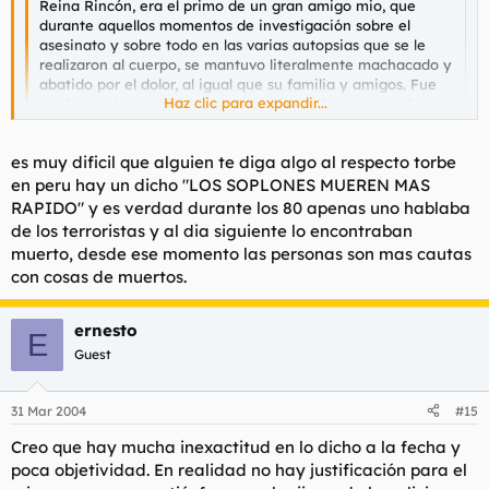
Reina Rincón, era el primo de un gran amigo mio, que
durante aquellos momentos de investigación sobre el
asesinato y sobre todo en las varias autopsias que se le
realizaron al cuerpo, se mantuvo literalmente machacado y
abatido por el dolor, al igual que su familia y amigos. Fue
Haz clic para expandir...
un duro golpe para todos pues dejó huerfano a un niño de
un año y medio, y sobre todo por la muerte tan pérfida que
obtuvo en aquellos lares.
Haz clic para expandir...
es muy dificil que alguien te diga algo al respecto torbe
Por suerte, hoy por hoy, la familia ha vuelto a la
"normalidad" aunque aun continúa muy afectada, lógico,
en peru hay un dicho "LOS SOPLONES MUEREN MAS
era un chaval joven y muy querido...
investigue un poco sobre todo aquello, pq tengo un amigo q
RAPIDO" y es verdad durante los 80 apenas uno hablaba
conoce a policias alli
de los terroristas y al dia siguiente lo encontraban
Un gran artículo Torbe, de verdad.
me dijo q alli nadie habla, y creo q con esa actitud se estan
muerto, desde ese momento las personas son mas cautas
autoinculpando, esta claro
con cosas de muertos.
seguramente fueron ellos
ernesto
E
Guest
31 Mar 2004
#15
Creo que hay mucha inexactitud en lo dicho a la fecha y
poca objetividad. En realidad no hay justificación para el