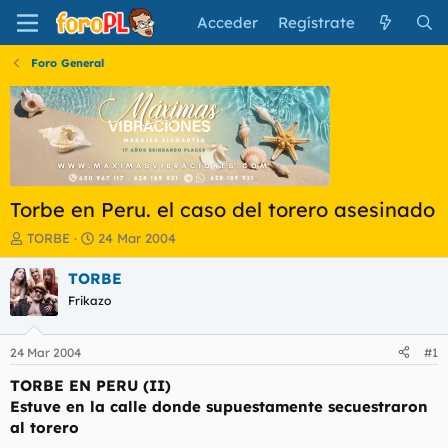
Acceder
Regístrate
Foro General
Torbe en Peru. el caso del torero asesinado
I
F
TORBE
24 Mar 2004
n
e
i
c
TORBE
c
h
Frikazo
i
a
a
d
d
e
24 Mar 2004
#1
o
i
r
n
TORBE EN PERU (II)
d
i
Estuve en la calle donde supuestamente secuestraron
e
c
al torero
l
i