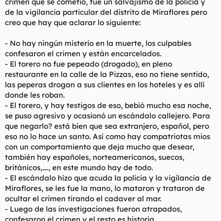
crimen que se cometió, fue un salvajismo de la policia y
de la vigilancia particular del distrito de Miraflores pero
creo que hay que aclarar lo siguiente:
- No hay ningún misterio en la muerte, los culpables
confesaron el crimen y están encarcelados.
- El torero no fue pepeado (drogado), en pleno
restaurante en la calle de la Pizzas, eso no tiene sentido,
las peperas drogan a sus clientes en los hoteles y es allí
donde les roban.
- El torero, y hay testigos de eso, bebió mucho esa noche,
se puso agresivo y ocasionó un escándalo callejero. Para
que negarlo? está bien que sea extranjero, español, pero
eso no lo hace un santo. Así como hay compatriotas mios
con un comportamiento que deja mucho que desear,
también hay españoles, norteamericanos, suecos,
británicos,...., en este mundo hay de todo.
- El escándalo hizo que acuda la policia y la vigilancia de
Miraflores, se les fue la mano, lo mataron y trataron de
ocultar el crimen tirando el cadaver al mar.
- Luego de las investigaciones fueron atrapados,
confesaron el crimen y el resto es historia.