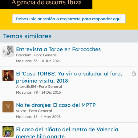
Debes iniciar sesión o registrarte para responder aquí.
Temas similares
Entrevista a Torbe en Forocoches
Backlum
Foro General
Masunos
33
10 Jun 2021
El 'Caso TORBE': Ya vino a saludar al foro,
e
próxima visita, 2018
r
AhoraEsEM
Foro General
r
Masunos
7K
14 Dic 2016
No te dronjes: El caso del MPTP
Y
yuxte
Foro General
o
Masunos
18
4 May 2008
El caso del niñato del metro de Valencia
merece hilo aparte.