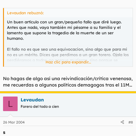
Levaudan rebuznó:
Un buen artículo con un gran/pequeño fallo que diré luego.
Antes que nada, vaya también mi pésame a su familia y el
lamento que supone la tragedia de la muerte de un ser
humano.
El fallo no es que sea una equivocacion, sino algo que para mi
no es un mérito. Dices que perdimos a un gran torero. Ojala los
perdiéramos a todos, no porque murieran, sino porque se
Haz clic para expandir...
prohibiera la tauromaquia.
Todo "Gran torero" es un "Gran sádico", un "Gran torturador" y
No hagas de algo así una reivindicación/crítica venenosa,
un "Gran asesino".
me recuerdas a algunos políticos demagogos tras el 11M...
A ver si dejan de llamar "Fiesta Nacional" a una barbarie
ridícula y sádica.
Levaudan
L
Forero del todo a cien
26 Mar 2004
#8
s