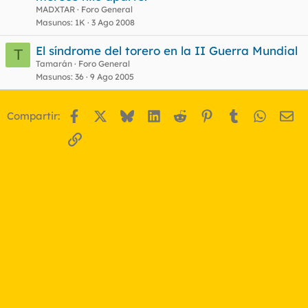
MADXTAR
Foro General
Masunos
1K
3 Ago 2008
El síndrome del torero en la II Guerra Mundial
T
Tamarán
Foro General
Masunos
36
9 Ago 2005
Facebook
X
Bluesky
LinkedIn
Reddit
Pinterest
Tumblr
WhatsA
Em
Compartir:
Enlace