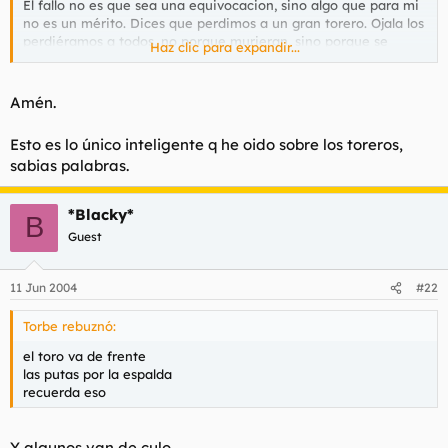
El fallo no es que sea una equivocacion, sino algo que para mi
no es un mérito. Dices que perdimos a un gran torero. Ojala los
perdiéramos a todos, no porque murieran, sino porque se
Haz clic para expandir...
prohibiera la tauromaquia.
Todo "Gran torero" es un "Gran sádico", un "Gran torturador" y
Amén.
un "Gran asesino".
Esto es lo único inteligente q he oido sobre los toreros,
A ver si dejan de llamar "Fiesta Nacional" a una barbarie
sabias palabras.
ridícula y sádica.
*Blacky*
B
Guest
11 Jun 2004
#22
Torbe rebuznó:
el toro va de frente
las putas por la espalda
recuerda eso
Y algunos van de culo.