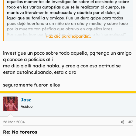
aquellos momentos de investigación sobre el asesinato y sobre
todo en las varias autopsias que se le realizaron al cuerpo, se
mantuvo literalmente machacado y abatido por el dolor, al
igual que su familia y amigos. Fue un duro golpe para todos
pues dejó huerfano a un niño de un año y medio, y sobre todo
por la muerte tan pérfida que obtuvo en aquellos lares.
Por suerte, hoy por hoy, la familia ha vuelto a la "normalidad"
Haz clic para expandir...
aunque aun continúa muy afectada, lógico, era un chaval
joven y muy querido...
investigue un poco sobre todo aquello, pq tengo un amigo
Un gran artículo Torbe, de verdad.
q conoce a policias alli
me dijo q alli nadie habla, y creo q con esa actitud se
estan autoinculpando, esta claro
seguramente fueron ellos
Josz
Asiduo
26 Mar 2004
#7
Re: No toreros