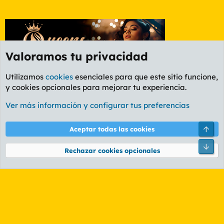
Valoramos tu privacidad
Utilizamos
cookies
esenciales para que este sitio funcione,
y cookies opcionales para mejorar tu experiencia.
Foro General
Ver más información y configurar tus preferencias
Cookies
PL OLDSTYLE AMARILLO
Cambiar fuente
Español (ES)
Arri
Aceptar todas las cookies
Contáctanos
Términos y reglas
Política de privacidad
Ayuda
R
Pie
S
Rechazar cookies opcionales
S
®
Community platform by XenForo
© 2010-2026 XenForo Ltd.