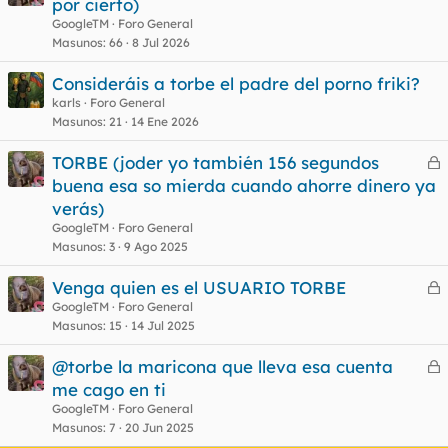
por cierto)
GoogleTM
Foro General
Masunos
66
8 Jul 2026
Consideráis a torbe el padre del porno friki?
karls
Foro General
Masunos
21
14 Ene 2026
TORBE (joder yo también 156 segundos
e
buena esa so mierda cuando ahorre dinero ya
r
verás)
r
GoogleTM
Foro General
Masunos
3
9 Ago 2025
Venga quien es el USUARIO TORBE
o
e
GoogleTM
Foro General
Masunos
15
14 Jul 2025
r
r
@torbe la maricona que lleva esa cuenta
e
me cago en ti
r
GoogleTM
Foro General
o
r
Masunos
7
20 Jun 2025