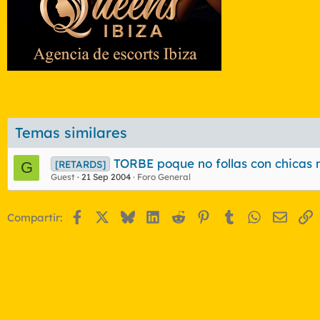
Temas similares
TORBE poque no follas con chicas n
[RETARDS]
G
Guest
21 Sep 2004
Foro General
Facebook
X
Bluesky
LinkedIn
Reddit
Pinterest
Tumblr
WhatsApp
Email
E
Compartir: