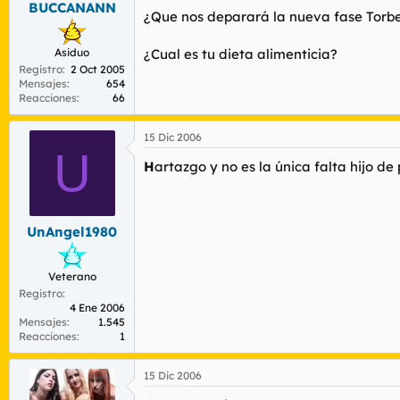
BUCCANANN
r
n
¿Que nos deparará la nueva fase Torbe
d
i
e
c
Asiduo
¿Cual es tu dieta alimenticia?
l
i
Registro
2 Oct 2005
t
o
Mensajes
654
e
Reacciones
66
m
a
15 Dic 2006
U
H
artazgo y no es la única falta hijo de
UnAngel1980
Veterano
Registro
4 Ene 2006
Mensajes
1.545
Reacciones
1
15 Dic 2006