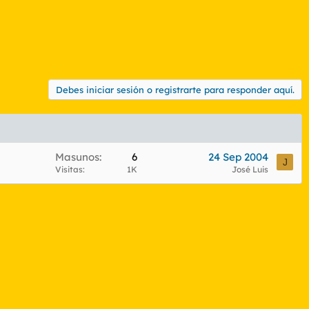
Debes iniciar sesión o registrarte para responder aquí.
Masunos
6
24 Sep 2004
J
Visitas
1K
José Luis