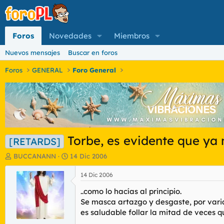
Foros
Novedades
Miembros
Nuevos mensajes
Buscar en foros
Foros
GENERAL
Foro General
Torbe, es evidente que ya n
[RETARDS]
I
F
BUCCANANN
14 Dic 2006
n
e
i
c
14 Dic 2006
c
h
..como lo hacías al principio.
i
a
a
d
Se masca artazgo y desgaste, por varia
d
e
es saludable follar la mitad de veces q
o
i