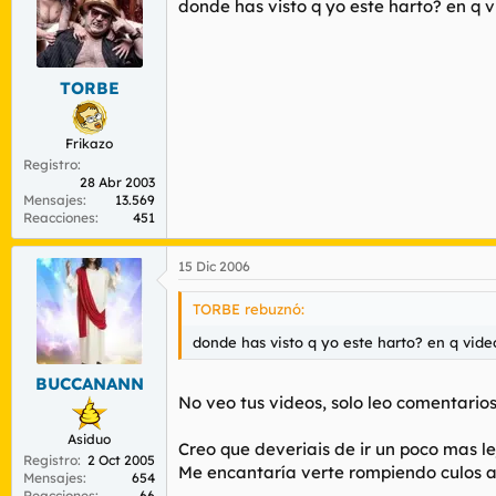
donde has visto q yo este harto? en q 
TORBE
Frikazo
Registro
28 Abr 2003
Mensajes
13.569
Reacciones
451
15 Dic 2006
TORBE rebuznó:
donde has visto q yo este harto? en q vide
BUCCANANN
No veo tus videos, solo leo comentarios
Asiduo
Creo que deveriais de ir un poco mas le
Registro
2 Oct 2005
Me encantaría verte rompiendo culos a 
Mensajes
654
Reacciones
66