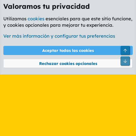
Valoramos tu privacidad
Utilizamos
cookies
esenciales para que este sitio funcione,
y cookies opcionales para mejorar tu experiencia.
Foro General
Ver más información y configurar tus preferencias
Cookies
PL OLDSTYLE AMARILLO
Cambiar fuente
Español (ES)
Arri
Aceptar todas las cookies
Contáctanos
Términos y reglas
Política de privacidad
Ayuda
R
Pie
S
Rechazar cookies opcionales
S
®
Community platform by XenForo
© 2010-2026 XenForo Ltd.