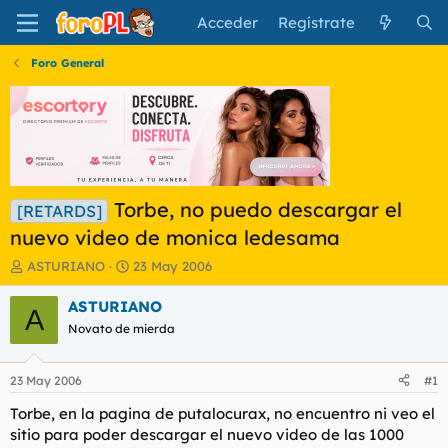
Acceder
Regístrate
Foro General
Torbe, no puedo descargar el
[RETARDS]
nuevo video de monica ledesama
I
F
ASTURIANO
23 May 2006
n
e
i
c
ASTURIANO
A
c
h
Novato de mierda
i
a
a
d
d
e
23 May 2006
#1
o
i
r
n
Torbe, en la pagina de putalocurax, no encuentro ni veo el
d
i
sitio para poder descargar el nuevo video de las 1000
e
c