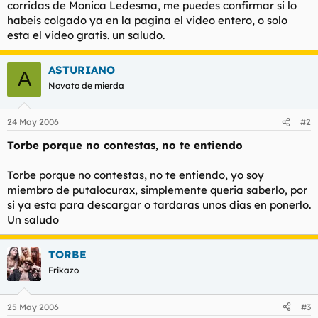
corridas de Monica Ledesma, me puedes confirmar si lo
l
i
habeis colgado ya en la pagina el video entero, o solo
t
o
esta el video gratis. un saludo.
e
m
a
ASTURIANO
A
Novato de mierda
24 May 2006
#2
Torbe porque no contestas, no te entiendo
Torbe porque no contestas, no te entiendo, yo soy
miembro de putalocurax, simplemente queria saberlo, por
si ya esta para descargar o tardaras unos dias en ponerlo.
Un saludo
TORBE
Frikazo
25 May 2006
#3