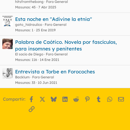
hitsfromthebong
Foro General
Masunos
45
7 Abr 2025
Esta noche en "Adivine la etnia"
gato_hidraulico
Foro General
Masunos
1
25 Ene 2019
Palabra de Caótico. Novela por fascículos,
para insomnes y penitentes
El socio de Diego
Foro General
Masunos
116
14 Ene 2021
Entrevista a Torbe en Forocoches
Backlum
Foro General
Masunos
33
10 Jun 2021
Facebook
X
Bluesky
LinkedIn
Reddit
Pinterest
Tumblr
WhatsA
Em
Compartir:
Enlace