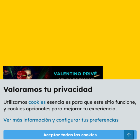
Valoramos tu privacidad
Utilizamos
cookies
esenciales para que este sitio funcione,
y cookies opcionales para mejorar tu experiencia.
Foro General
Ver más información y configurar tus preferencias
Cookies
PL OLDSTYLE AMARILLO
Cambiar fuente
Español (ES)
Arri
Aceptar todas las cookies
Contáctanos
Términos y reglas
Política de privacidad
Ayuda