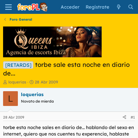
Acceder
Regístrate
Foro General
torbe sale esta noche en diario
[RETARDS]
de...
I
F
loquerias
28 Abr 2009
n
e
i
c
loquerias
L
c
h
Novato de mierda
i
a
a
d
d
e
28 Abr 2009
#1
o
i
r
n
torbe esta noche sales en diario de... hablando del sexo en
d
i
internet, quiero que nos cuentes tu experencia, hablaste
e
c