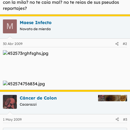
con la mila? no te caia mal? no te reias de sus pseudos
l
i
reportajes?
t
o
e
m
Maese Infecto
M
a
Novato de mierda
30 Abr 2009
#2
Cáncer de Colon
Cacarazzi
1 May 2009
#3