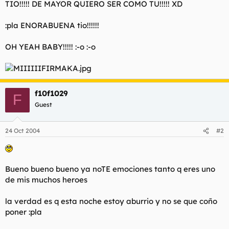
TIO!!!!! DE MAYOR QUIERO SER COMO TU!!!!! XD
l
i
t
o
:pla ENORABUENA tio!!!!!!
e
m
a
OH YEAH BABY!!!!! :-o :-o
f10f1029
F
Guest
24 Oct 2004
#2
Bueno bueno bueno ya noTE emociones tanto q eres uno
de mis muchos heroes
la verdad es q esta noche estoy aburrio y no se que coño
poner :pla