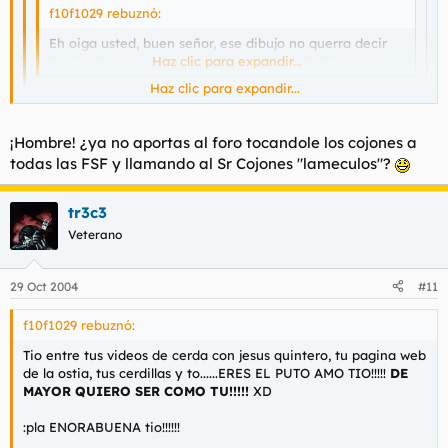
f10f1029 rebuznó:
Eh oiga usted, buen señor, ese dibujo no querra decir
hacia mi persona que soy un pelota verdad?
Haz clic para expandir...
Haz clic para expandir...
Pozi
Haz clic para expandir...
¡Hombre! ¿ya no aportas al foro tocandole los cojones a
¡Hombre! ¿ya no le haces a Torbe preguntas de tan profundo
todas las FSF y llamando al Sr Cojones "lameculos"?
calado intelectual como "¿Te comes los mocos?"?
tr3c3
Veterano
29 Oct 2004
#11
f10f1029 rebuznó:
Tio entre tus videos de cerda con jesus quintero, tu pagina web
de la ostia, tus cerdillas y to......ERES EL PUTO AMO TIO!!!!!
DE
MAYOR QUIERO SER COMO TU!!!!!
XD
:pla ENORABUENA tio!!!!!!