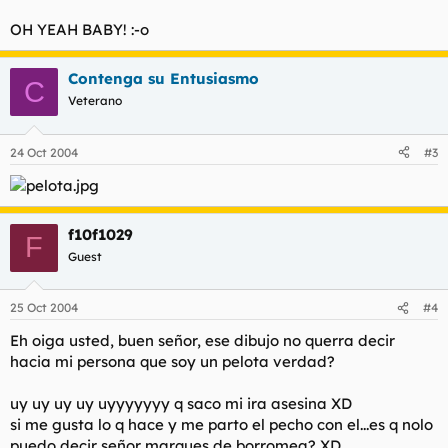
OH YEAH BABY! :-o
Contenga su Entusiasmo
C
Veterano
24 Oct 2004
#3
f10f1029
F
Guest
25 Oct 2004
#4
Eh oiga usted, buen señor, ese dibujo no querra decir
hacia mi persona que soy un pelota verdad?
uy uy uy uy uyyyyyyy q saco mi ira asesina XD
si me gusta lo q hace y me parto el pecho con el...es q nolo
puedo decir señor marques de borromea? XD