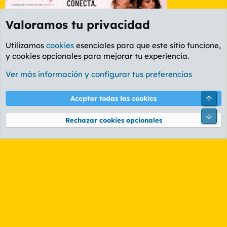
Valoramos tu privacidad
Utilizamos
cookies
esenciales para que este sitio funcione,
y cookies opcionales para mejorar tu experiencia.
Foro General
Ver más información y configurar tus preferencias
Cookies
PL OLDSTYLE AMARILLO
Cambiar fuente
Español (ES)
Arri
Aceptar todas las cookies
Contáctanos
Términos y reglas
Política de privacidad
Ayuda
R
Pie
S
Rechazar cookies opcionales
S
®
Community platform by XenForo
© 2010-2026 XenForo Ltd.