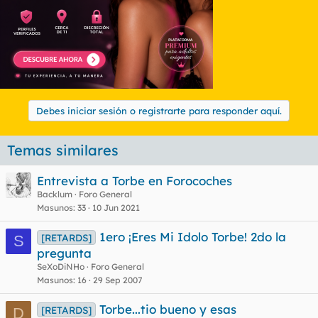
Debes iniciar sesión o registrarte para responder aquí.
Temas similares
Entrevista a Torbe en Forocoches
Backlum
Foro General
Masunos
33
10 Jun 2021
1ero ¡Eres Mi Idolo Torbe! 2do la
[RETARDS]
S
pregunta
SeXoDiNHo
Foro General
Masunos
16
29 Sep 2007
Torbe...tio bueno y esas
[RETARDS]
D