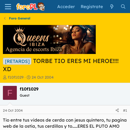
Acceder
Regístrate
Foro General
TORBE TIO ERES MI HEROE!!!!
[RETARDS]
XD
I
F
f10f1029
24 Oct 2004
n
e
i
c
f10f1029
F
c
h
Guest
i
a
a
d
d
e
24 Oct 2004
#1
o
i
r
n
Tio entre tus videos de cerda con jesus quintero, tu pagina
d
i
web de la ostia, tus cerdillas y to......ERES EL PUTO AMO
e
c