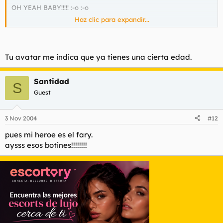
OH YEAH BABY!!!!! :-o :-o
Haz clic para expandir...
Tu avatar me indica que ya tienes una cierta edad.
Santidad
S
Guest
3 Nov 2004
#12
pues mi heroe es el fary.
aysss esos botines!!!!!!!!