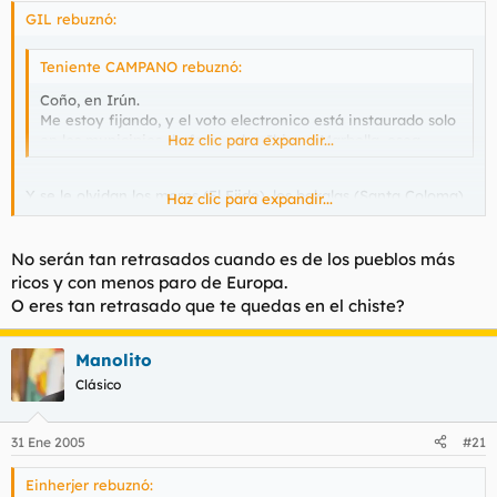
GIL rebuznó:
Teniente CAMPANO rebuznó:
Coño, en Irún.
Me estoy fijando, y el voto electronico está instaurado solo
en los municipios de feas, salvo Ibiza y Marbella, osea.
Haz clic para expandir...
Y se le olvidan los moros (El Ejido), los bakalas (Santa Coloma)
Haz clic para expandir...
y los retrasados (Lepe)
No serán tan retrasados cuando es de los pueblos más
ricos y con menos paro de Europa.
O eres tan retrasado que te quedas en el chiste?
Manolito
Clásico
31 Ene 2005
#21
Einherjer rebuznó: