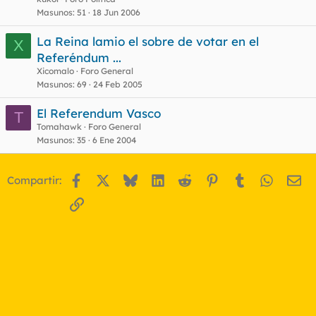
Masunos
51
18 Jun 2006
La Reina lamio el sobre de votar en el
X
Referéndum ...
Xicomalo
Foro General
Masunos
69
24 Feb 2005
El Referendum Vasco
T
Tomahawk
Foro General
Masunos
35
6 Ene 2004
Facebook
X
Bluesky
LinkedIn
Reddit
Pinterest
Tumblr
WhatsA
Em
Compartir:
Enlace