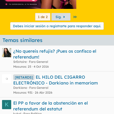
Último
1 de 2
Sig.
Debes iniciar sesión o registrarte para responder aquí.
Temas similares
¿No quereis refujis? ¡Pues os confisco el
referendum!
SrEstaire
Foro General
Masunos
25
4 Oct 2016
EL HILO DEL CIGARRO
[RETARDS]
ELECTRÓNICO - Darkiano in memoriam
Darkiano
Foro General
Masunos
931
26 Abr 2026
El PP a favor de la abstención en el
K
referendum del estatut
kukol
Foro Política