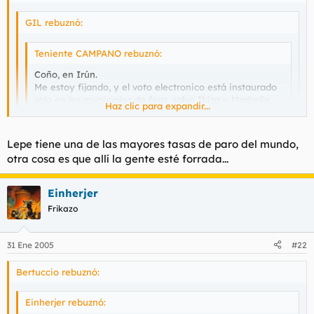
GIL rebuznó:
Teniente CAMPANO rebuznó:
Coño, en Irún.
Me estoy fijando, y el voto electronico está instaurado
solo en los municipios de feas, salvo Ibiza y Marbella,
Haz clic para expandir...
osea.
Haz clic para expandir...
Haz clic para expandir...
Lepe tiene una de las mayores tasas de paro del mundo,
Y se le olvidan los moros (El Ejido), los bakalas (Santa
otra cosa es que allí la gente esté forrada...
Coloma) y los retrasados (Lepe)
No serán tan retrasados cuando es de los pueblos más ricos y
con menos paro de Europa.
Einherjer
O eres tan retrasado que te quedas en el chiste?
Frikazo
31 Ene 2005
#22
Bertuccio rebuznó:
Einherjer rebuznó: