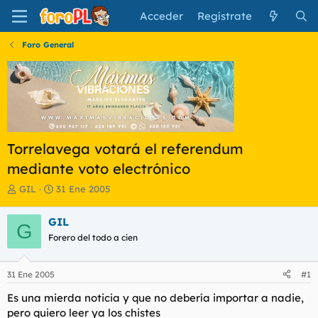
Acceder
Regístrate
Foro General
Torrelavega votará el referendum
mediante voto electrónico
I
F
GIL
31 Ene 2005
n
e
i
c
GIL
G
c
h
Forero del todo a cien
i
a
a
d
d
e
31 Ene 2005
#1
o
i
r
n
Es una mierda noticia y que no debería importar a nadie,
d
i
pero quiero leer ya los chistes
e
c