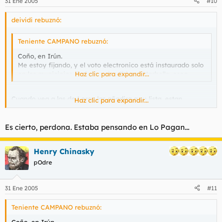
31 Ene 2005
#10
deividi rebuznó:
Teniente CAMPANO rebuznó:
Coño, en Irún.
Me estoy fijando, y el voto electronico está instaurado solo
en los municipios de feas, salvo Ibiza y Marbella, osea.
Haz clic para expandir...
Cuando vea a las de Lorca las añadira a su lista, estan
Haz clic para expandir...
buenisimas pero son muy hijas de puta.
Es cierto, perdona. Estaba pensando en Lo Pagan...
Henry Chinasky
pOdre
31 Ene 2005
#11
Teniente CAMPANO rebuznó:
Coño, en Irún.