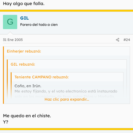
Hay algo que falla.
GIL
G
Forero del todo a cien
31 Ene 2005
#24
Einherjer rebuznó:
GIL rebuznó:
Teniente CAMPANO rebuznó:
Coño, en Irún.
Me estoy fijando, y el voto electronico está instaurado
solo en los municipios de feas, salvo Ibiza y Marbella,
Haz clic para expandir...
osea.
Haz clic para expandir...
Haz clic para expandir...
Me quedo en el chiste.
Y se le olvidan los moros (El Ejido), los bakalas (Santa
Y?
Coloma) y los retrasados (Lepe)
No serán tan retrasados cuando es de los pueblos más ricos y
con menos paro de Europa.