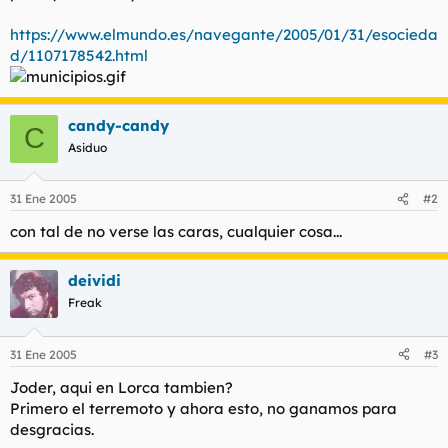
l
i
https://www.elmundo.es/navegante/2005/01/31/esocieda
t
o
e
d/1107178542.html
m
a
candy-candy
C
Asiduo
31 Ene 2005
#2
con tal de no verse las caras, cualquier cosa...
deividi
Freak
31 Ene 2005
#3
Joder, aqui en Lorca tambien?
Primero el terremoto y ahora esto, no ganamos para
desgracias.