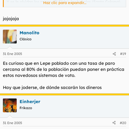
Y se le olvidan los moros (El Ejido), los bakalas (Santa Coloma)
Haz clic para expandir...
y los retrasados (Lepe)
jajajaja
Manolito
Clásico
31 Ene 2005
#19
Es curioso que en Lepe poblado con una tasa de paro
cercana al 80% de la población puedan poner en práctica
estos novedosos sistemas de voto.
Hay que joderse, de dónde sacarán los dineros
Einherjer
Frikazo
31 Ene 2005
#20