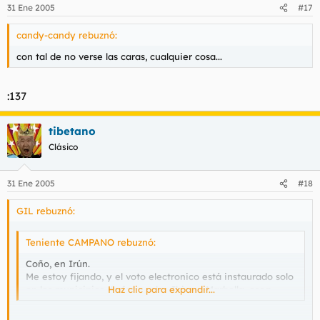
31 Ene 2005
#17
candy-candy rebuznó:
con tal de no verse las caras, cualquier cosa...
:137
tibetano
Clásico
31 Ene 2005
#18
GIL rebuznó:
Teniente CAMPANO rebuznó:
Coño, en Irún.
Me estoy fijando, y el voto electronico está instaurado solo
en los municipios de feas, salvo Ibiza y Marbella, osea.
Haz clic para expandir...