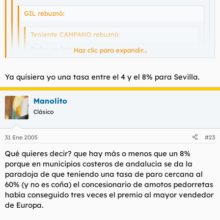
GIL rebuznó:
Teniente CAMPANO rebuznó:
Coño, en Irún.
Haz clic para expandir...
Me estoy fijando, y el voto electronico está
instaurado solo en los municipios de feas, salvo
Haz clic para expandir...
Ibiza y Marbella, osea.
Haz clic para expandir...
Ya quisiera yo una tasa entre el 4 y el 8% para Sevilla.
Haz clic para expandir...
Lepe tiene una de las mayores tasas de paro del mundo, otra
Y se le olvidan los moros (El Ejido), los bakalas (Santa
Manolito
cosa es que allí la gente esté forrada...
Coloma) y los retrasados (Lepe)
Clásico
No serán tan retrasados cuando es de los pueblos más ricos
y con menos paro de Europa.
O eres tan retrasado que te quedas en el chiste?
31 Ene 2005
#23
Qué quieres decir? que hay más o menos que un 8%
porque en municipios costeros de andalucía se da la
paradoja de que teniendo una tasa de paro cercana al
60% (y no es coña) el concesionario de amotos pedorretas
había conseguido tres veces el premio al mayor vendedor
de Europa.