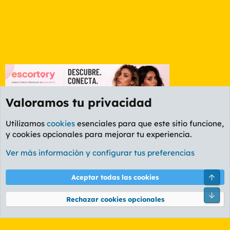
Valoramos tu privacidad
Utilizamos
cookies
esenciales para que este sitio funcione,
y cookies opcionales para mejorar tu experiencia.
Foro General
Ver más información y configurar tus preferencias
Cookies
PL OLDSTYLE AMARILLO
Cambiar fuente
Español (ES)
Arri
Aceptar todas las cookies
Contáctanos
Términos y reglas
Política de privacidad
Ayuda
R
Pie
S
Rechazar cookies opcionales
S
®
Community platform by XenForo
© 2010-2026 XenForo Ltd.