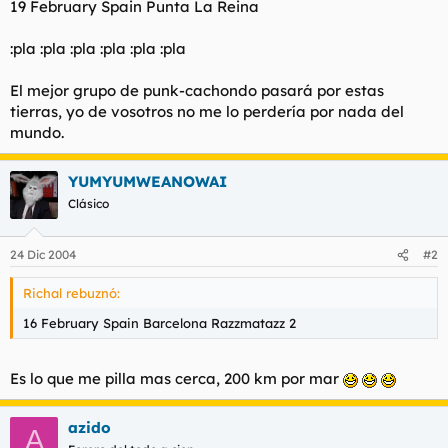
19 February Spain Punta La Reina
t
o
e
m
:pla :pla :pla :pla :pla :pla
a
El mejor grupo de punk-cachondo pasará por estas
tierras, yo de vosotros no me lo perdería por nada del
mundo.
YUMYUMWEANOWAI
Clásico
24 Dic 2004
#2
Richal rebuznó:
16 February Spain Barcelona Razzmatazz 2
Es lo que me pilla mas cerca, 200 km por mar
azido
A