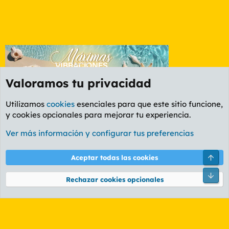
Valoramos tu privacidad
Utilizamos
cookies
esenciales para que este sitio funcione,
y cookies opcionales para mejorar tu experiencia.
Foro General
Ver más información y configurar tus preferencias
Cookies
PL OLDSTYLE AMARILLO
Cambiar fuente
Español (ES)
Arri
Aceptar todas las cookies
Contáctanos
Términos y reglas
Política de privacidad
Ayuda
R
Pie
S
Rechazar cookies opcionales
S
®
Community platform by XenForo
© 2010-2026 XenForo Ltd.