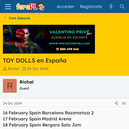
Acceder
Regístrate
Foro General
TOY DOLLS en España
I
F
Richal
24 Dic 2004
n
e
i
c
Richal
R
c
h
Guest
i
a
a
d
d
e
24 Dic 2004
#1
o
i
r
n
16 February Spain Barcelona Razzmatazz 2
d
i
17 February Spain Madrid Arena
e
c
18 February Spain Bergara Sala Jam
l
i