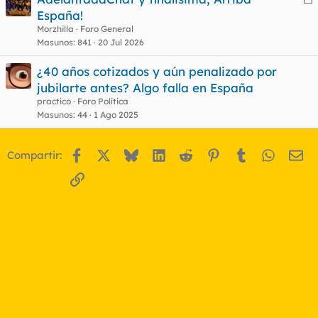
e
España!
t
r
Morzhilla
Foro General
r
Masunos
841
20 Jul 2026
¿40 años cotizados y aún penalizado por
jubilarte antes? Algo falla en España
o
practico
Foro Política
Masunos
44
1 Ago 2025
Facebook
X
Bluesky
LinkedIn
Reddit
Pinterest
Tumblr
WhatsA
Em
Compartir:
Enlace