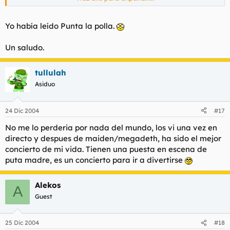
El mejor grupo de punk-cachondo pasará por estas tierras,
Haz clic para expandir...
Yo había leído Punta la polla.
yo de vosotros no me lo perdería por nada del mundo.
Puente La Reina ?
Un saludo.
tullulah
Asiduo
24 Dic 2004
#17
No me lo perderia por nada del mundo, los vi una vez en
directo y despues de maiden/megadeth, ha sido el mejor
concierto de mi vida. Tienen una puesta en escena de
puta madre, es un concierto para ir a divertirse
Alekos
A
Guest
25 Dic 2004
#18