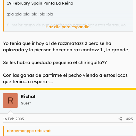
19 February Spain Punta La Reina
:pla :pla :pla :pla :pla :pla
El mejor grupo de punk-cachondo pasará por estas tierras, yo
Haz clic para expandir...
de vosotros no me lo perdería por nada del mundo.
Yo tenia que ir hoy al de razzmatazz 2 pero se ha
aplazado y lo piensan hacer en razzmatazz 1 , la grande.
Se les habra quedado pequeño el chiringuito??
Con las ganas de partirme el pecho viendo a estos locos
que tenia... a esperar.....
Richal
R
Guest
16 Feb 2005
#25
doraemonppc rebuznó: