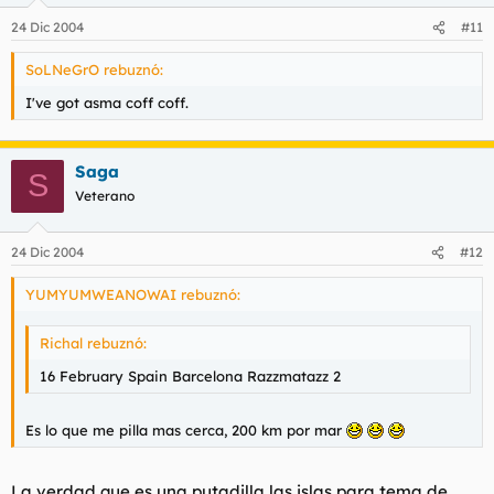
24 Dic 2004
#11
SoLNeGrO rebuznó:
I've got asma coff coff.
Saga
S
Veterano
24 Dic 2004
#12
YUMYUMWEANOWAI rebuznó:
Richal rebuznó:
16 February Spain Barcelona Razzmatazz 2
Es lo que me pilla mas cerca, 200 km por mar
La verdad que es una putadilla las islas para tema de