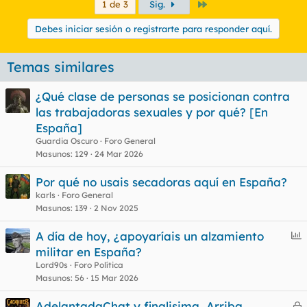
Último
1 de 3
Sig.
Debes iniciar sesión o registrarte para responder aquí.
Temas similares
¿Qué clase de personas se posicionan contra
las trabajadoras sexuales y por qué? [En
España]
Guardia Oscuro
Foro General
Masunos
129
24 Mar 2026
Por qué no usais secadoras aquí en España?
karls
Foro General
Masunos
139
2 Nov 2025
E
A día de hoy, ¿apoyaríais un alzamiento
n
militar en España?
c
Lord90s
Foro Política
u
Masunos
56
15 Mar 2026
e
AdelantadaChat y finalisima, Arriba
s