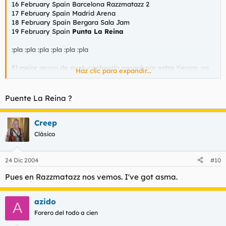
16 February Spain Barcelona Razzmatazz 2
17 February Spain Madrid Arena
18 February Spain Bergara Sala Jam
19 February Spain
Punta La Reina
:pla :pla :pla :pla :pla :pla
El mejor grupo de punk-cachondo pasará por estas tierras, yo
Haz clic para expandir...
de vosotros no me lo perdería por nada del mundo.
Puente La Reina ?
Creep
Clásico
24 Dic 2004
#10
Pues en Razzmatazz nos vemos. I've got asma.
azido
A
Forero del todo a cien