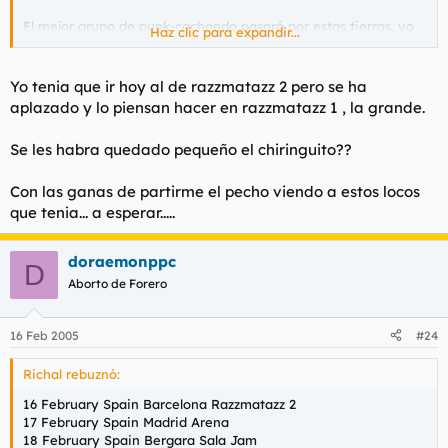
El mejor grupo de punk-cachondo pasará por estas tierras, yo
Haz clic para expandir...
de vosotros no me lo perdería por nada del mundo.
Yo tenia que ir hoy al de razzmatazz 2 pero se ha
aplazado y lo piensan hacer en razzmatazz 1 , la grande.
Se les habra quedado pequeño el chiringuito??
Con las ganas de partirme el pecho viendo a estos locos
que tenia... a esperar.....
doraemonppc
D
Aborto de Forero
16 Feb 2005
#24
Richal rebuznó:
16 February Spain Barcelona Razzmatazz 2
17 February Spain Madrid Arena
18 February Spain Bergara Sala Jam