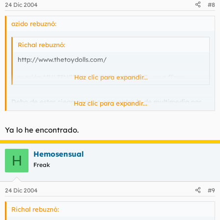
24 Dic 2004
#8
azido rebuznó:
Richal rebuznó:
http://www.thetoydolls.com/
sección MULTIMEDIA >> NEXT >> GUITAR ... y a flipar.
Haz clic para expandir...
Debo de estar ciego pero no encuentro lo de multimedia por
Haz clic para expandir...
ningun lao.
Ya lo he encontrado.
Hemosensual
H
Freak
24 Dic 2004
#9
Richal rebuznó: