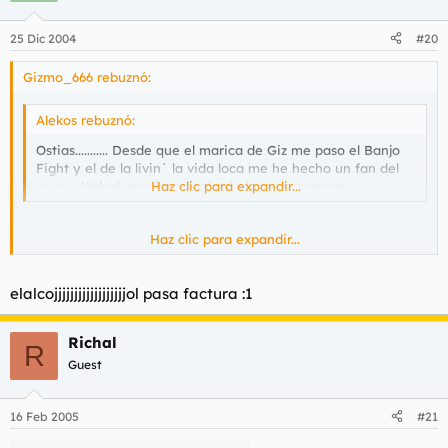
25 Dic 2004
#20
Gizmo_666 rebuznó:
Alekos rebuznó:
Ostias........... Desde que el marica de Giz me paso el Banjo
Fight y el de la livin´ la vida loca me he hecho un fan del
grupo.
Habrá que hacerselo de laguna manera
Haz clic para expandir...
.
Haz clic para expandir...
Yo también te quiero, pero que corra el aire :-o
elalcojjjjjjjjjjjjjjjjjjol pasa factura :1
Richal
R
Guest
16 Feb 2005
#21