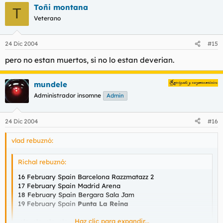
Toñi montana
T
Veterano
24 Dic 2004
#15
pero no estan muertos, si no lo estan deverian.
mundele
Administrador insomne
Admin
24 Dic 2004
#16
vlad rebuznó:
Richal rebuznó:
16 February Spain Barcelona Razzmatazz 2
17 February Spain Madrid Arena
18 February Spain Bergara Sala Jam
19 February Spain
Punta La Reina
Haz clic para expandir...
:pla :pla :pla :pla :pla :pla