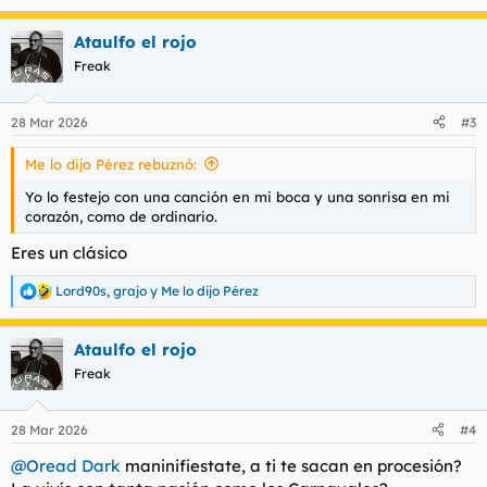
e
a
Ataulfo el rojo
c
c
Freak
i
o
n
28 Mar 2026
#3
e
s
Me lo dijo Pérez rebuznó:
:
Yo lo festejo con una canción en mi boca y una sonrisa en mi
corazón, como de ordinario.
Eres un clásico
Lord90s
,
grajo
y
Me lo dijo Pérez
R
e
a
Ataulfo el rojo
c
c
Freak
i
o
n
28 Mar 2026
#4
e
s
@Oread Dark
maninifiestate, a ti te sacan en procesión?
: