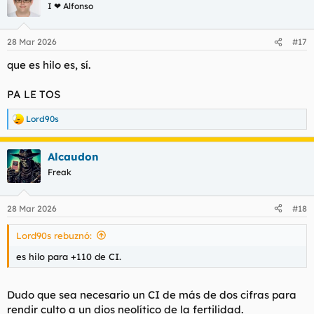
I ❤ Alfonso
28 Mar 2026
#17
que es hilo es, sí.
PA LE TOS
Lord90s
R
e
a
Alcaudon
c
c
Freak
i
o
n
28 Mar 2026
#18
e
s
Lord90s rebuznó:
:
es hilo para +110 de CI.
Dudo que sea necesario un CI de más de dos cifras para
rendir culto a un dios neolítico de la fertilidad.