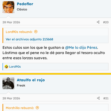
Pedoflor
Clásico
28 Mar 2026
#20
Lord90s rebuznó:
Ver el archivos adjunto 215668
Estos culos son los que le gustan a
@Me lo dijo Pérez
.
Lástima que el pene no le dé para llegar al tesoro oculto
entre esas lorzas suaves.
Lord90s
R
e
a
Ataulfo el rojo
c
c
Freak
i
o
n
28 Mar 2026
#21
e
s
Morzhilla rebuznó:
: