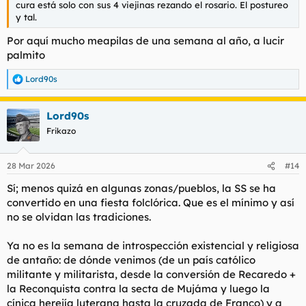
cura está solo con sus 4 viejinas rezando el rosario. El postureo
y tal.
Por aquí mucho meapilas de una semana al año, a lucir
palmito
Lord90s
R
e
a
Lord90s
c
c
Frikazo
i
o
n
28 Mar 2026
#14
e
s
Sí; menos quizá en algunas zonas/pueblos, la SS se ha
:
convertido en una fiesta folclórica. Que es el mínimo y así
no se olvidan las tradiciones.
Ya no es la semana de introspección existencial y religiosa
de antaño: de dónde venimos (de un país católico
militante y militarista, desde la conversión de Recaredo +
la Reconquista contra la secta de Mujáma y luego la
cínica herejía luterana hasta la cruzada de Franco) y a