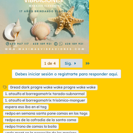
Último
1 de 4
Sig.
Debes iniciar sesión o registrarte para responder aquí.
E
0read dark progre woke woke progre woke woke
t
1. ataulfo el borregomatrix tarado-subnormal
i
1. ataulfo el borregomatrix trisómico-monguer
q
espera eso iba en el tag
u
redpo en semana santa pone comas en los tags
e
t
redpo es de la cofradía de la santa coma
a
redpo trono de comas lo baila
s
uncle meat en la procesión de los maricas