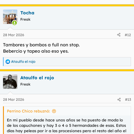
Tocha
Freak
28 Mar 2026
#12
Tambores y bombos a full non stop.
Bebercio y tapeo also eso yes.
Ataulfo el rojo
R
e
a
Ataulfo el rojo
c
c
Freak
i
o
n
28 Mar 2026
#13
e
s
Perrino Chico rebuznó:
:
En mi pueblo desde hace unos años se ha puesto de moda lo
de los capuchones y hay 3 o 4 o 5 hermandades de esas. Estos
días hay peleas por ir a las procesiones pero el resto del año el