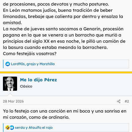
de procesiones, pocos devotos y mucho postureo.
l
i
En León matamos judíos, buena tradición de beber
t
o
e
limonadas, brebaje que calienta por dentro y ensalza la
m
amistad.
a
La noche de jueves santo sacamos a Genarin, procesión
pagana en la que se venera a un borracho que murió a
principios del siglo XX en esa noche, le pilló un camión de
la basura cuando estaba meando la borrachera.
Como festejáis vosotros?
Lord90s
,
grajo
y
Morzhilla
R
e
a
Me lo dijo Pérez
c
c
Clásico
i
o
n
28 Mar 2026
#2
e
s
Yo lo festejo con una canción en mi boca y una sonrisa en
:
mi corazón, como de ordinario.
serdo
y
Ataulfo el rojo
R