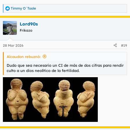
Timmy O´Toole
R
e
a
Lord90s
c
c
Frikazo
i
o
n
28 Mar 2026
#19
e
s
Alcaudon rebuznó:
:
Dudo que sea necesario un CI de más de dos cifras para rendir
culto a un dios neolítico de la fertilidad.