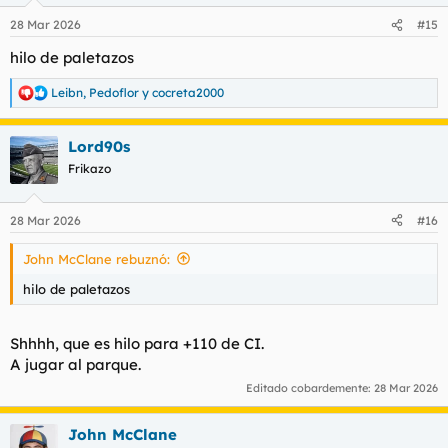
n
28 Mar 2026
#15
e
s
hilo de paletazos
:
Leibn
,
Pedoflor
y
cocreta2000
R
e
a
Lord90s
c
c
Frikazo
i
o
n
28 Mar 2026
#16
e
s
John McClane rebuznó:
:
hilo de paletazos
Shhhh, que es hilo para +110 de CI.
A jugar al parque.
Editado cobardemente:
28 Mar 2026
John McClane