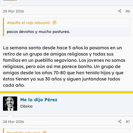
o
n
28 Mar 2026
#6
e
s
Ataulfo el rojo rebuznó:
:
pocos devotos y mucho postureo.
La semana santa desde hace 5 años la pasamos en un
retiro de un grupo de amigos religiosos y todas sus
familias en un pueblillo segoviano. Los jovenes no somos
religiosos, pero aún así me parece bonito. Un grupo de
amigos desde los años 70-80 que han tenido hijos y que
éstos tienen ya sus 30 años y siguen juntandose todos
cada año.
Me lo dijo Pérez
Clásico
28 Mar 2026
#7
Morzhilla rebuznó: