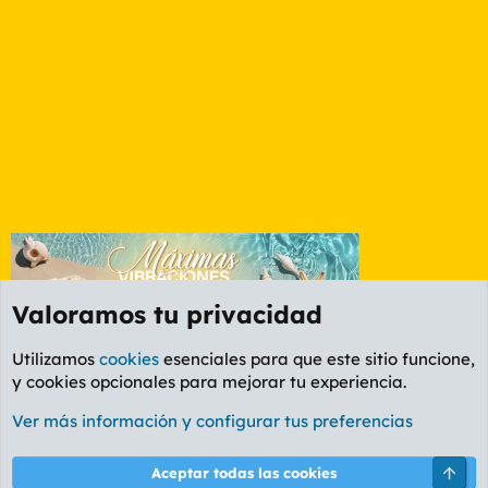
Valoramos tu privacidad
Utilizamos
cookies
esenciales para que este sitio funcione,
y cookies opcionales para mejorar tu experiencia.
Foro General
Ver más información y configurar tus preferencias
Cookies
PL OLDSTYLE AMARILLO
Cambiar fuente
Español (ES)
Arri
Aceptar todas las cookies
Contáctanos
Términos y reglas
Política de privacidad
Ayuda