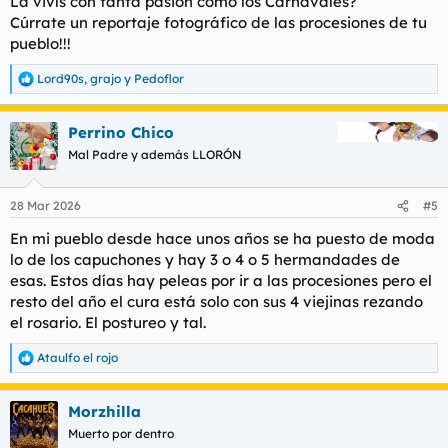
La vivís con tanta pasión como los Carnavales?
Cúrrate un reportaje fotográfico de las procesiones de tu
pueblo!!!
Lord90s
,
grajo
y
Pedoflor
R
e
a
Perrino Chico
c
c
Mal Padre y además LLORÓN
i
o
n
28 Mar 2026
#5
e
s
En mi pueblo desde hace unos años se ha puesto de moda
:
lo de los capuchones y hay 3 o 4 o 5 hermandades de
esas. Estos días hay peleas por ir a las procesiones pero el
resto del año el cura está solo con sus 4 viejinas rezando
el rosario. El postureo y tal.
Ataulfo el rojo
R
e
a
Morzhilla
c
c
Muerto por dentro
i