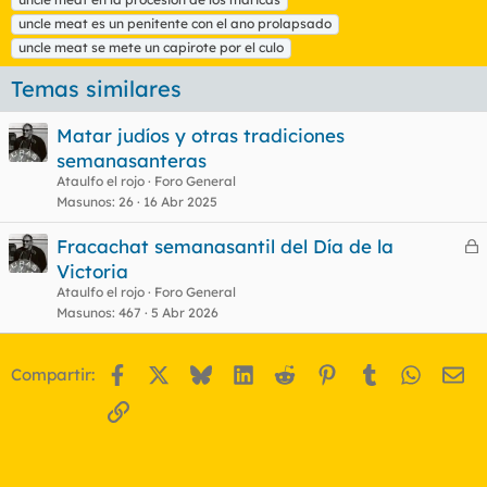
uncle meat es un penitente con el ano prolapsado
uncle meat se mete un capirote por el culo
Temas similares
Matar judíos y otras tradiciones
semanasanteras
Ataulfo el rojo
Foro General
Masunos
26
16 Abr 2025
Fracachat semanasantil del Día de la
e
Victoria
r
Ataulfo el rojo
Foro General
r
Masunos
467
5 Abr 2026
Facebook
X
Bluesky
LinkedIn
Reddit
Pinterest
Tumblr
WhatsA
Em
Compartir:
o
Enlace