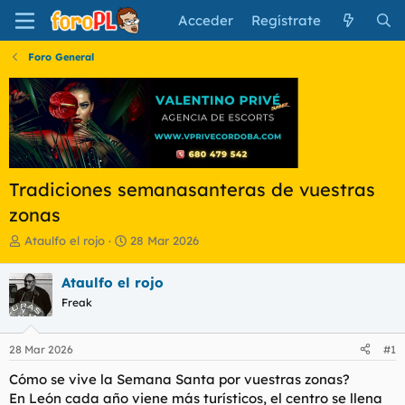
Acceder
Regístrate
Foro General
Tradiciones semanasanteras de vuestras
zonas
I
F
Ataulfo el rojo
28 Mar 2026
n
e
i
c
Ataulfo el rojo
c
h
Freak
i
a
a
d
d
e
28 Mar 2026
#1
o
i
r
n
Cómo se vive la Semana Santa por vuestras zonas?
d
i
En León cada año viene más turísticos, el centro se llena
e
c