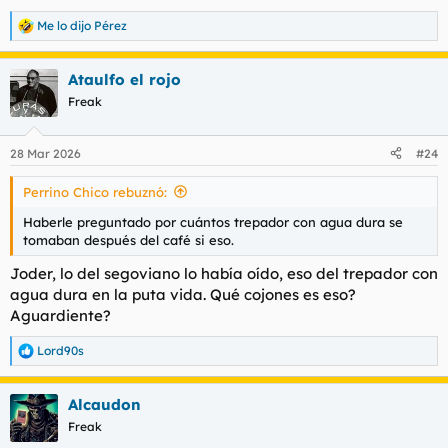
Me lo dijo Pérez
R
e
a
Ataulfo el rojo
c
c
Freak
i
o
n
28 Mar 2026
#24
e
s
Perrino Chico rebuznó:
:
Haberle preguntado por cuántos trepador con agua dura se
tomaban después del café si eso.
Joder, lo del segoviano lo había oído, eso del trepador con
agua dura en la puta vida. Qué cojones es eso?
Aguardiente?
Lord90s
R
e
a
Alcaudon
c
c
Freak
i