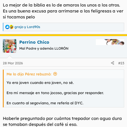
protección ibérica-católica vs el neo-internacionalismo
Lo mejor de la biblia es lo de amaros los unos a los otros.
ultraizmierdoso-islámico y autodestructivo); ¿Somos algo más
Es una buena excusa para arrimarse a las feligresas a ver
que pecadores hedonistas? ¿Es posible, con lo que sabemos del
si tocamos pelo
ser humano, aplicar el "así como nosotros perdonamos a los
que nos ofenden" , o más bien ciertos tipos de individuos
grajo
y
Lord90s
R
merecen ser arrancados de cuajo como malas hierbas? ¿Se
e
puede (¿cómo?) aplicar la caridad cristiana a muslims y ateos?
a
Perrino Chico
c
Polvo eres y en polvo te convertirás. No juzguéis y no seréis
c
Mal Padre y además LLORÓN
juzgados.
i
o
Ante la duda, la más tetuda. Y con el rosario en el escote.
n
28 Mar 2026
#23
e
s
Me lo dijo Pérez rebuznó:
:
Yo era joven cuando era joven, no sé.
Era mi mensaje en tono jocoso, gracias por responder.
En cuanto al segoviano, me refería al DYC.
Haberle preguntado por cuántos trepador con agua dura
se tomaban después del café si eso.