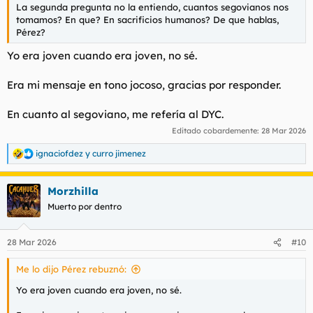
La segunda pregunta no la entiendo, cuantos segovianos nos
tomamos? En que? En sacrificios humanos? De que hablas,
Pérez?
Yo era joven cuando era joven, no sé.
Era mi mensaje en tono jocoso, gracias por responder.
En cuanto al segoviano, me refería al DYC.
Editado cobardemente:
28 Mar 2026
ignaciofdez
y
curro jimenez
R
e
a
Morzhilla
c
c
Muerto por dentro
i
o
n
28 Mar 2026
#10
e
s
Me lo dijo Pérez rebuznó:
:
Yo era joven cuando era joven, no sé.