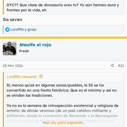
DYC?? Que clase de dinosaurio eres tu? Yo aún farmeo aura y
fronteo por la vida, eh
Six seven
Lord90s
y
grajo
R
e
a
Ataulfo el rojo
c
c
Freak
i
o
n
28 Mar 2026
#22
e
s
Lord90s rebuznó:
:
Sí; menos quizá en algunas zonas/pueblos, la SS se ha
convertido en una fiesta folclórica. Que es el mínimo y así no
se olvidan las tradiciones.
Ya no es la semana de introspección existencial y religiosa de
antaño: de dónde venimos (de un país católico militante y
militarista, desde la conversión de Recaredo + la Reconquista
contra la secta de Mujáma y luego la cínica herejía luterana
Haz clic para expandir...
hasta la cruzada de Franco) y a dónde vamos (tradición y