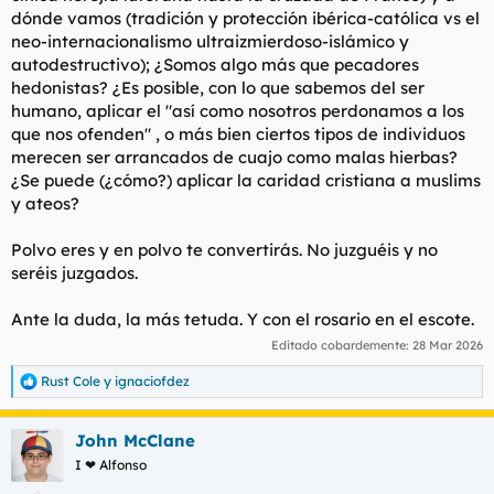
dónde vamos (tradición y protección ibérica-católica vs el
neo-internacionalismo ultraizmierdoso-islámico y
autodestructivo); ¿Somos algo más que pecadores
hedonistas? ¿Es posible, con lo que sabemos del ser
humano, aplicar el "así como nosotros perdonamos a los
que nos ofenden" , o más bien ciertos tipos de individuos
merecen ser arrancados de cuajo como malas hierbas?
¿Se puede (¿cómo?) aplicar la caridad cristiana a muslims
y ateos?
Polvo eres y en polvo te convertirás. No juzguéis y no
seréis juzgados.
Ante la duda, la más tetuda. Y con el rosario en el escote.
Editado cobardemente:
28 Mar 2026
Rust Cole
y
ignaciofdez
R
e
a
John McClane
c
c
I ❤ Alfonso
i
o