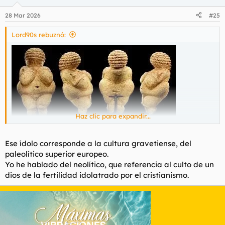
o
n
28 Mar 2026
#25
e
s
Lord90s rebuznó:
:
Haz clic para expandir...
Ese ídolo corresponde a la cultura gravetiense, del
paleolítico superior europeo.
Yo he hablado del neolítico, que referencia al culto de un
dios de la fertilidad idolatrado por el cristianismo.