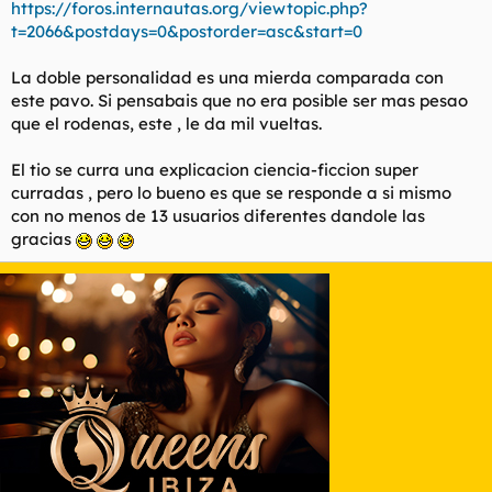
https://foros.internautas.org/viewtopic.php?
l
i
t=2066&postdays=0&postorder=asc&start=0
t
o
e
La doble personalidad es una mierda comparada con
m
a
este pavo. Si pensabais que no era posible ser mas pesao
que el rodenas, este , le da mil vueltas.
El tio se curra una explicacion ciencia-ficcion super
curradas , pero lo bueno es que se responde a si mismo
con no menos de 13 usuarios diferentes dandole las
gracias