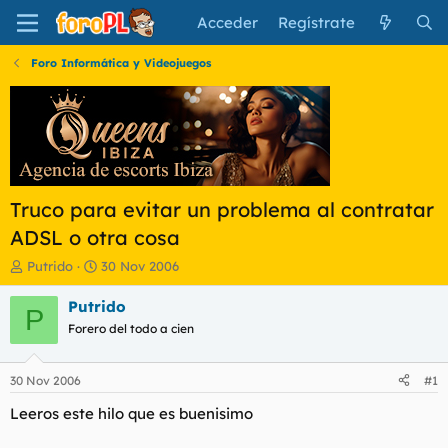
Acceder
Regístrate
Foro Informática y Videojuegos
Truco para evitar un problema al contratar
ADSL o otra cosa
I
F
Putrido
30 Nov 2006
n
e
i
c
Putrido
P
c
h
Forero del todo a cien
i
a
a
d
d
e
30 Nov 2006
#1
o
i
r
n
Leeros este hilo que es buenisimo
d
i
e
c