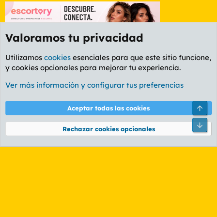
Valoramos tu privacidad
Utilizamos
cookies
esenciales para que este sitio funcione,
y cookies opcionales para mejorar tu experiencia.
Foro Informática y Videojuegos
Ver más información y configurar tus preferencias
Cookies
PL OLDSTYLE AMARILLO
Cambiar fuente
Español (ES)
Arri
Aceptar todas las cookies
Contáctanos
Términos y reglas
Política de privacidad
Ayuda
R
Pie
S
Rechazar cookies opcionales
S
®
Community platform by XenForo
© 2010-2026 XenForo Ltd.