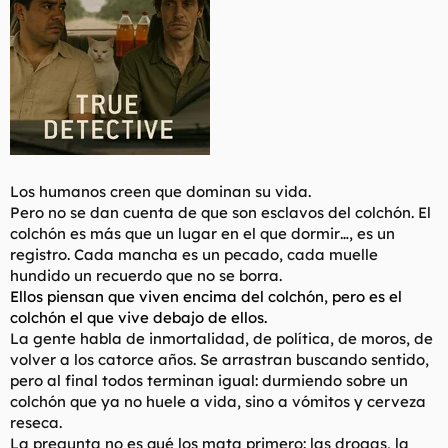
l
i
t
o
e
m
a
Los humanos creen que dominan su vida.
Pero no se dan cuenta de que son esclavos del colchón. El
colchón es más que un lugar en el que dormir…, es un
registro. Cada mancha es un pecado, cada muelle
hundido un recuerdo que no se borra.
Ellos piensan que viven encima del colchón, pero es el
colchón el que vive debajo de ellos.
La gente habla de inmortalidad, de política, de moros, de
volver a los catorce años. Se arrastran buscando sentido,
pero al final todos terminan igual: durmiendo sobre un
colchón que ya no huele a vida, sino a vómitos y cerveza
reseca.
La pregunta no es qué los mata primero: las drogas, la