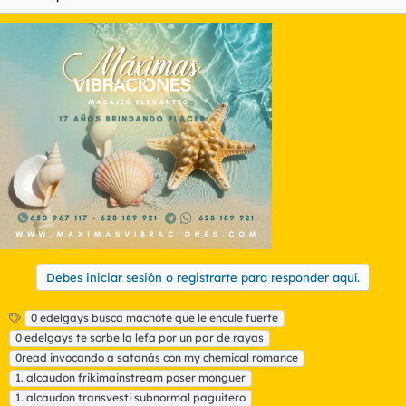
Debes iniciar sesión o registrarte para responder aquí.
E
0 edelgays busca machote que le encule fuerte
t
0 edelgays te sorbe la lefa por un par de rayas
i
0read invocando a satanás con my chemical romance
q
1. alcaudon frikimainstream poser monguer
u
1. alcaudon transvesti subnormal paguitero
e