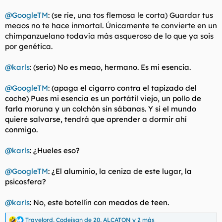
@GoogleTM
: (se ríe, una tos flemosa le corta) Guardar tus
meaos no te hace inmortal. Únicamente te convierte en un
chimpanzuelano todavía más asqueroso de lo que ya sois
por genética.
@karls
: (
serio) No es meao, hermano. Es mi esencia.
@GoogleTM
:
(apaga el cigarro contra el tapizado del
coche) Pues mi esencia es un portátil viejo, un pollo de
farla moruna y un colchón sin sábanas. Y si el mundo
quiere salvarse, tendrá que aprender a dormir ahí
conmigo.
@karls
: ¿Hueles eso?
@GoogleTM
: ¿El aluminio, la ceniza de este lugar, la
psicosfera?
@karls
: No, este botellín con meados de teen.
Travelord
,
Codeisan de 20
,
ALCATON
y 2 más