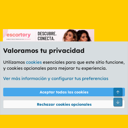
Valoramos tu privacidad
Utilizamos
cookies
esenciales para que este sitio funcione,
y cookies opcionales para mejorar tu experiencia.
Foro General
Ver más información y configurar tus preferencias
Cookies
PL OLDSTYLE AMARILLO
Cambiar fuente
Español (ES)
Arri
Aceptar todas las cookies
Contáctanos
Términos y reglas
Política de privacidad
Ayuda
R
Pie
S
Rechazar cookies opcionales
S
®
Community platform by XenForo
© 2010-2026 XenForo Ltd.