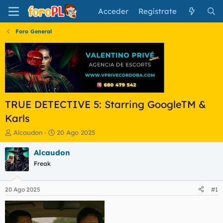
Acceder
Regístrate
Foro General
TRUE DETECTIVE 5: Starring GoogleTM &
Karls
I
F
Alcaudon
20 Ago 2025
n
e
i
c
Alcaudon
c
h
Freak
i
a
a
d
d
e
20 Ago 2025
#1
o
i
r
n
d
i
e
c