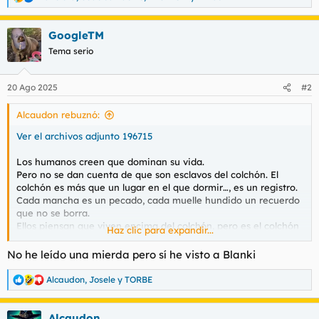
R
e
a
GoogleTM
c
c
Tema serio
i
o
n
20 Ago 2025
#2
e
s
Alcaudon rebuznó:
:
Ver el archivos adjunto 196715
Los humanos creen que dominan su vida.
Pero no se dan cuenta de que son esclavos del colchón. El
colchón es más que un lugar en el que dormir…, es un registro.
Cada mancha es un pecado, cada muelle hundido un recuerdo
que no se borra.
Ellos piensan que viven encima del colchón, pero es el colchón
Haz clic para expandir...
el que vive debajo de ellos.
La gente habla de inmortalidad, de política, de moros, de
No he leído una mierda pero sí he visto a Blanki
volver a los catorce años. Se arrastran buscando sentido, pero
al final todos terminan igual: durmiendo sobre un colchón que
Alcaudon
,
Josele
y
TORBE
R
ya no huele a vida, sino a vómitos y cerveza reseca.
e
La pregunta no es qué los mata primero: las drogas, la soledad
a
o el tiempo.
Alcaudon
c