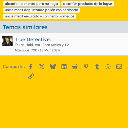
t
alcanfor lo intenta pero no llega
alcanfor producto de la logse
a
uncle meat degustando pollón con hediondo
s
uncle meat enculado y con hedor a meaos
Temas similares
True Detective.
Texas Hold´em
Foro Series y TV
Masunos
720
18 Mar 2024
Facebook
X
Bluesky
LinkedIn
Reddit
Pinterest
Tumblr
WhatsA
Em
Compartir:
Enlace