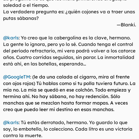
soledad o el tiempo.
La verdadera pregunta es: ¿quién cojones va a traer unas
putas sábanas?
—Blanki.​
@karls
: Yo creo que la cabergolina es la clave, hermano.
La gente lo ignora, pero yo lo sé. Cuando tenga el control
del período refractario, mi vera podrá volver a los catorce
años. Cuatro corridas seguidas, sin parar. La inmortalidad
está ahí, en las botellas, esperando...
@GoogleTM
: (
le da una calada al cigarro, mira al frente
con ojos rojos) Tú hablas como si tu polla tuviera futuro. La
mía no. La mía se quedó en ese colchón. Todo empieza y
termina ahí. No hay sábana, no hay redención. Sólo
manchas que se mezclan hasta formar mapas. A veces
creo que puedo leer mi destino en esas manchas.
@karls
: Tú estás derrotado, hermano. Yo guardo lo que
soy, lo embotello, lo colecciono. Cada litro es una victoria
contra la muerte.