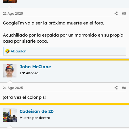
@karls
: (
serio) No es meao, hermano. Es mi esencia.
21 Ago 2025
#5
@GoogleTM
:
(apaga el cigarro contra el tapizado del coche)
GoogleTm va a ser la próxima muerte en el foro.
Pues mi esencia es un portátil viejo, un pollo de farla moruna y
un colchón sin sábanas. Y si el mundo quiere salvarse, tendrá
Acuchillado por la espalda por un marronido en su propia
que aprender a dormir ahí conmigo.
casa por sisarle coca.
@karls
: ¿Hueles eso?
Alcaudon
R
@GoogleTM
: ¿El aluminio, la ceniza de este lugar, la psicosfera?
e
a
John McClane
@karls
: No, este botellín con meados de teen.
c
c
I ❤ Alfonso
i
o
n
21 Ago 2025
#6
e
s
¡otra vez el color pis!
:
Codeisan de 20
Muerto por dentro