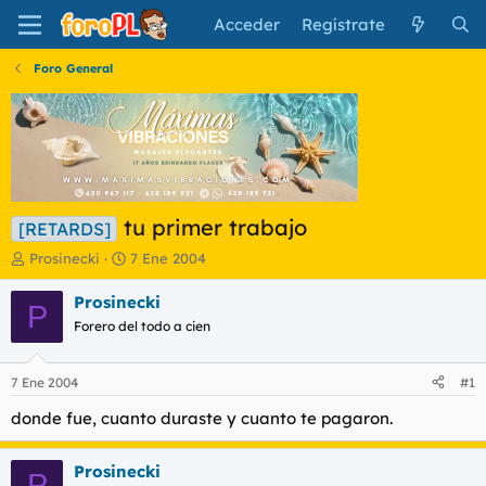
Acceder
Regístrate
Foro General
tu primer trabajo
[RETARDS]
I
F
Prosinecki
7 Ene 2004
n
e
i
c
Prosinecki
P
c
h
Forero del todo a cien
i
a
a
d
d
e
7 Ene 2004
#1
o
i
r
n
donde fue, cuanto duraste y cuanto te pagaron.
d
i
e
c
Prosinecki
l
i
P