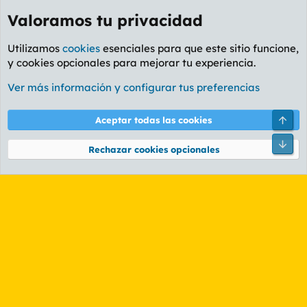
Valoramos tu privacidad
Utilizamos
cookies
esenciales para que este sitio funcione,
y cookies opcionales para mejorar tu experiencia.
Foro General
Ver más información y configurar tus preferencias
Cookies
PL OLDSTYLE AMARILLO
Cambiar fuente
Español (ES)
Arri
Aceptar todas las cookies
Contáctanos
Términos y reglas
Política de privacidad
Ayuda
R
Pie
S
Rechazar cookies opcionales
S
®
Community platform by XenForo
© 2010-2026 XenForo Ltd.