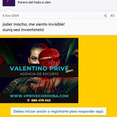
t
o
Forero del todo a cien
e
m
a
8 Ene 2004
#2
joder macho, me siento invisible!
aunq sea inventatelo!
Debes iniciar sesión o registrarte para responder aquí.