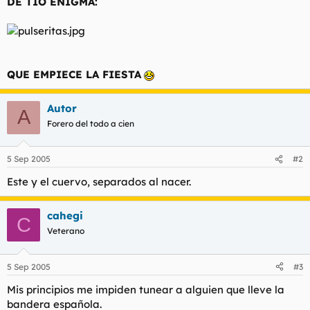
DE TIO ENIGMA:
t
o
e
m
a
QUE EMPIECE LA FIESTA
Autor
A
Forero del todo a cien
5 Sep 2005
#2
Este y el cuervo, separados al nacer.
cahegi
C
Veterano
5 Sep 2005
#3
Mis principios me impiden tunear a alguien que lleve la
bandera española.