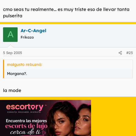
cmo seas tu realmente... es muy triste eso de llevar tanta
pulserita
Ar-C-Angel
A
Frikazo
5 Sep 2005
#25
malgusto rebuznó:
Morgana?.
la mode