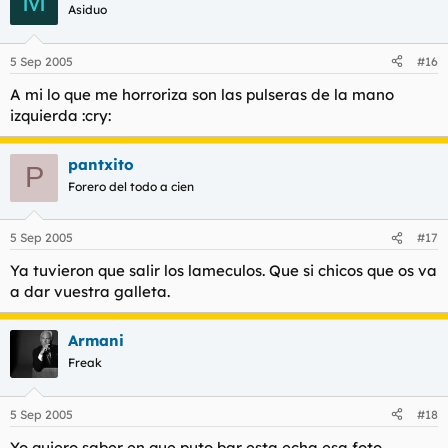
M
Asiduo
5 Sep 2005
#16
A mi lo que me horroriza son las pulseras de la mano
izquierda :cry:
pantxito
P
Forero del todo a cien
5 Sep 2005
#17
Ya tuvieron que salir los lameculos. Que si chicos que os va
a dar vuestra galleta.
Armani
Freak
5 Sep 2005
#18
Yo quiero saber en que puto bar esta echa esa foto.