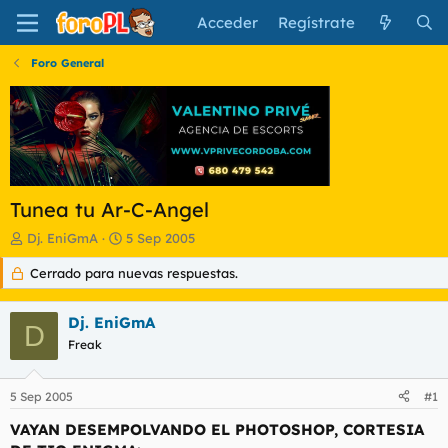
Acceder
Regístrate
Foro General
Tunea tu Ar-C-Angel
I
F
Dj. EniGmA
5 Sep 2005
n
e
Cerrado para nuevas respuestas.
i
c
c
h
i
a
Dj. EniGmA
a
d
D
d
Freak
e
o
i
r
n
5 Sep 2005
#1
d
i
e
c
VAYAN DESEMPOLVANDO EL PHOTOSHOP, CORTESIA
l
i