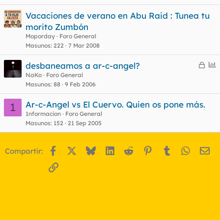
Vacaciones de verano en Abu Raid : Tunea tu
morito Zumbón
Moporday
Foro General
Masunos
222
7 Mar 2008
C
E
desbaneamos a ar-c-angel?
e
n
NaKo
Foro General
Masunos
88
9 Feb 2006
r
c
r
u
Ar-c-Angel vs El Cuervo. Quien os pone más.
1
a
e
1nformacion
Foro General
d
s
Masunos
152
21 Sep 2005
o
t
Facebook
X
Bluesky
LinkedIn
Reddit
Pinterest
Tumblr
WhatsA
Em
Compartir:
Enlace