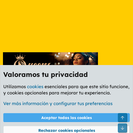
Valoramos tu privacidad
Utilizamos
cookies
esenciales para que este sitio funcione,
y cookies opcionales para mejorar tu experiencia.
Foro General
Ver más información y configurar tus preferencias
Cookies
PL OLDSTYLE AMARILLO
Cambiar fuente
Español (ES)
Arri
Aceptar todas las cookies
Contáctanos
Términos y reglas
Política de privacidad
Ayuda
R
Pie
S
Rechazar cookies opcionales