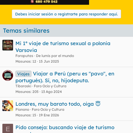
Debes iniciar sesión o registrarte para responder aquí.
Temas similares
Mi 1º viaje de turismo sexual a polonia
Varsovia
Foroputas
De lumis por el mundo
Masunos
12
15 Jun 2025
Viajar a Perú (peru es "pavo", en
Viajes
portugués). Sí, no, hijodeputa.
Tiboroski
Foro Ocio y Cultura
Masunos
205
13 Ago 2024
Londres, muy barato todo, oiga 😇
Pionono
Foro Ocio y Cultura
Masunos
15
19 Ene 2026
Pido consejo: buscando viaje de turismo
E