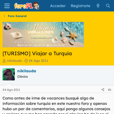
Acceder
Regístrate
Foro General
[TURISMO] Viajar a Turquía
I
F
nikilauda
24 Ago 2011
n
e
i
c
nikilauda
c
h
Clásico
i
a
a
d
d
e
24 Ago 2011
#1
o
i
r
n
Como antes de irme de vacances busqué algo de
d
i
información sobre turquía en este nuestro foro y apenas
e
c
hubo un par de comentarios, aquí pongo algunos consejos
l
i