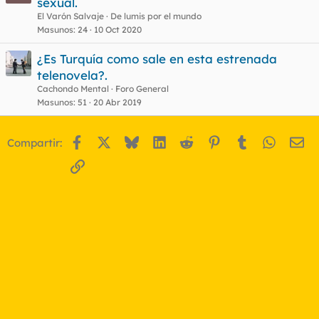
sexual.
El Varón Salvaje
De lumis por el mundo
Masunos
24
10 Oct 2020
¿Es Turquía como sale en esta estrenada
telenovela?.
Cachondo Mental
Foro General
Masunos
51
20 Abr 2019
Facebook
X
Bluesky
LinkedIn
Reddit
Pinterest
Tumblr
WhatsA
Em
Compartir:
Enlace