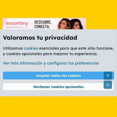
Valoramos tu privacidad
Utilizamos
cookies
esenciales para que este sitio funcione,
y cookies opcionales para mejorar tu experiencia.
Foro General
Ver más información y configurar tus preferencias
Cookies
PL OLDSTYLE AMARILLO
Cambiar fuente
Español (ES)
Arri
Aceptar todas las cookies
Contáctanos
Términos y reglas
Política de privacidad
Ayuda
R
Pie
S
Rechazar cookies opcionales
S
®
Community platform by XenForo
© 2010-2026 XenForo Ltd.