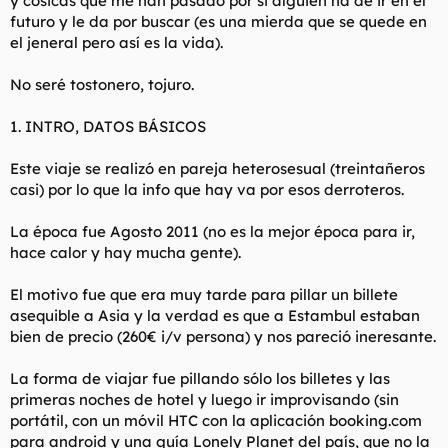
y cosicas que me han pasado por si alguien ha de ir en el
t
o
futuro y le da por buscar (es una mierda que se quede en
e
el jeneral pero así es la vida).
m
a
No seré tostonero, tojuro.
1. INTRO, DATOS BÁSICOS
Este viaje se realizó en pareja heterosesual (treintañeros
casi) por lo que la info que hay va por esos derroteros.
La época fue Agosto 2011 (no es la mejor época para ir,
hace calor y hay mucha gente).
El motivo fue que era muy tarde para pillar un billete
asequible a Asia y la verdad es que a Estambul estaban
bien de precio (260€ i/v persona) y nos pareció ineresante.
La forma de viajar fue pillando sólo los billetes y las
primeras noches de hotel y luego ir improvisando (sin
portátil, con un móvil HTC con la aplicación booking.com
para android y una guía Lonely Planet del país, que no la