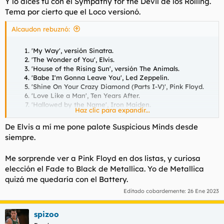
Y lo dices tú con el Sympathy for the Devil de los Rolling.
Tema por cierto que el Loco versionó.
Alcaudon rebuznó:
'My Way', versión Sinatra.
'The Wonder of You', Elvis.
'House of the Rising Sun', versión The Animals.
'Babe I'm Gonna Leave You', Led Zeppelin.
'Shine On Your Crazy Diamond (Parts I-V)', Pink Floyd.
'Love Like a Man', Ten Years After.
'Hallowed by the Name', Iron Maiden.
Haz clic para expandir...
'Fade To Black', Metallica.
'Klavier', Rammstein.
De Elvis a mí me pone palote Suspicious Minds desde
'Pyramid Song', Radiohead.
siempre.
Me sorprende ver a Pink Floyd en dos listas, y curiosa
elección el Fade to Black de Metallica. Yo de Metallica
quizá me quedaría con el Battery.
Editado cobardemente:
26 Ene 2023
spizoo