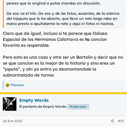
peores que la original o putas mierdas sin discusión.
De eso va el hilo. De eso y de las fotos, ausentes, de la sobrina
del hijoputa que lo ha abierto, que llevo un rato largo rabo en
mano presto a apuñalarme la rata y aquí ni fotos ni hostias.
Claro que da igual, incluso si te parece que Odisea
Espacial de los Hermanos Calatrava es
tu
cancion
favorita es respetable.
Pero esto es una cosa y otra ser un Bartolin y decir que no
se que cancion es la mejor de la historia y sino eres un
“joputa”, y ahi ya entro yo desmontandole la
subnormalada de turnos
Pionono
R
e
a
Empty Words
c
c
El pariento de Empta Worda
Moderador
i
o
n
26 Ene 2023
#25
e