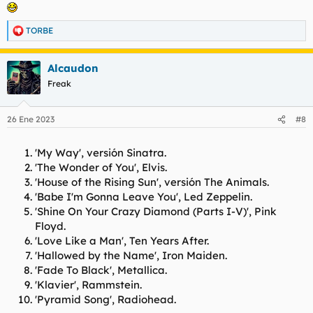
9 - Walk On The Wild Side - Lou Reed
10 - Layla (Unplugged) - Eric Clapton
TORBE
R
e
PD
a
Alcaudon
c
Feo fuerte ....
, ya te vale Manzaneque
c
Freak
i
o
n
26 Ene 2023
#8
e
s
:
'My Way', versión Sinatra.
'The Wonder of You', Elvis.
'House of the Rising Sun', versión The Animals.
'Babe I'm Gonna Leave You', Led Zeppelin.
'Shine On Your Crazy Diamond (Parts I-V)', Pink
Floyd.
'Love Like a Man', Ten Years After.
'Hallowed by the Name', Iron Maiden.
'Fade To Black', Metallica.
'Klavier', Rammstein.
'Pyramid Song', Radiohead.