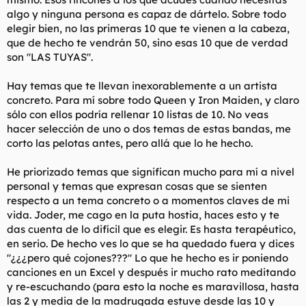
algo y ninguna persona es capaz de dártelo. Sobre todo
elegir bien, no las primeras 10 que te vienen a la cabeza,
que de hecho te vendrán 50, sino esas 10 que de verdad
son "LAS TUYAS".
Hay temas que te llevan inexorablemente a un artista
concreto. Para mí sobre todo Queen y Iron Maiden, y claro
sólo con ellos podría rellenar 10 listas de 10. No veas
hacer selección de uno o dos temas de estas bandas, me
corto las pelotas antes, pero allá que lo he hecho.
He priorizado temas que significan mucho para mí a nivel
personal y temas que expresan cosas que se sienten
respecto a un tema concreto o a momentos claves de mi
vida. Joder, me cago en la puta hostia, haces esto y te
das cuenta de lo difícil que es elegir. Es hasta terapéutico,
en serio. De hecho ves lo que se ha quedado fuera y dices
"¿¿¿pero qué cojones???" Lo que he hecho es ir poniendo
canciones en un Excel y después ir mucho rato meditando
y re-escuchando (para esto la noche es maravillosa, hasta
las 2 y media de la madrugada estuve desde las 10 y