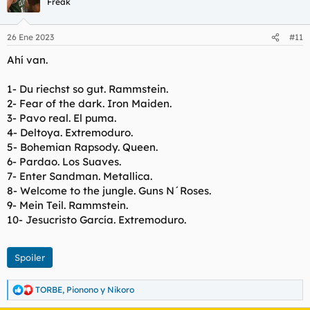
Freak
26 Ene 2023
#11
Ahí van.
1- Du riechst so gut. Rammstein.
2- Fear of the dark. Iron Maiden.
3- Pavo real. El puma.
4- Deltoya. Extremoduro.
5- Bohemian Rapsody. Queen.
6- Pardao. Los Suaves.
7- Enter Sandman. Metallica.
8- Welcome to the jungle. Guns N´Roses.
9- Mein Teil. Rammstein.
10- Jesucristo García. Extremoduro.
Spoiler
TORBE
,
Pionono
y
Nikoro
R
e