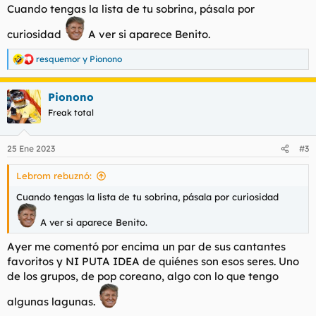
s
Cuando tengas la lista de tu sobrina, pásala por
:
curiosidad
A ver si aparece Benito.
resquemor
y
Pionono
R
e
a
Pionono
c
c
Freak total
i
o
n
25 Ene 2023
#3
e
s
Lebrom rebuznó:
:
Cuando tengas la lista de tu sobrina, pásala por curiosidad
A ver si aparece Benito.
Ayer me comentó por encima un par de sus cantantes
favoritos y NI PUTA IDEA de quiénes son esos seres. Uno
de los grupos, de pop coreano, algo con lo que tengo
algunas lagunas.