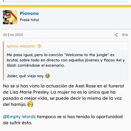
e
a
Pionono
c
c
Freak total
i
o
n
26 Ene 2023
#16
e
s
spizoo rebuznó:
:
Me pasa igual, pero la canción
"Welcome to the jungle"
es
brutal, sobre todo en directo con aquellos jóvenes y flacos Axl y
Slash comiéndose el escenario.
Joder, qué viejo soy.
No se si has visto la actuación de Axel Rose en el funeral
de Lisa Marie Presley. La mujer no es la única que ha
pasado a mejor vida, se puede decir lo mismo de la voz
del hamijo.
@Empty Words
tampoco se si has tenido la oportunidad
de sufrir ésto.