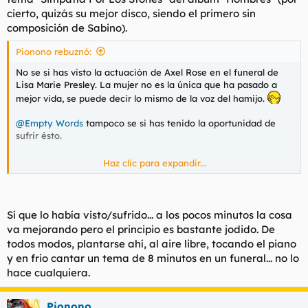
cierto, quizás su mejor disco, siendo el primero sin
composición de Sabino).
Pionono rebuznó:
No se si has visto la actuación de Axel Rose en el funeral de
Lisa Marie Presley. La mujer no es la única que ha pasado a
mejor vida, se puede decir lo mismo de la voz del hamijo.
@Empty Words
tampoco se si has tenido la oportunidad de
sufrir ésto.
Haz clic para expandir...
Para ver este contenido, necesitaremos su consentimiento
para configurar cookies de terceros.
Para obtener información más detallada, consulte nuestra
página de cookies
.
Sí que lo había visto/sufrido... a los pocos minutos la cosa
Aceptar cookies de terceros
va mejorando pero el principio es bastante jodido. De
todos modos, plantarse ahí, al aire libre, tocando el piano
y en frio cantar un tema de 8 minutos en un funeral... no lo
hace cualquiera.
Pionono