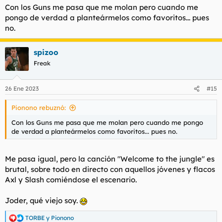
8- Welcome to the jungle. Guns N´Roses.
Con los Guns me pasa que me molan pero cuando me
9- Mein Teil. Rammstein.
pongo de verdad a planteármelos como favoritos... pues
10- Jesucristo García. Extremoduro.
no.
Spoiler
spizoo
Freak
26 Ene 2023
#15
Pionono rebuznó:
Con los Guns me pasa que me molan pero cuando me pongo
de verdad a planteármelos como favoritos... pues no.
Me pasa igual, pero la canción
"Welcome to the jungle"
es
brutal, sobre todo en directo con aquellos jóvenes y flacos
Axl y Slash comiéndose el escenario.
Joder, qué viejo soy.
TORBE
y
Pionono
R