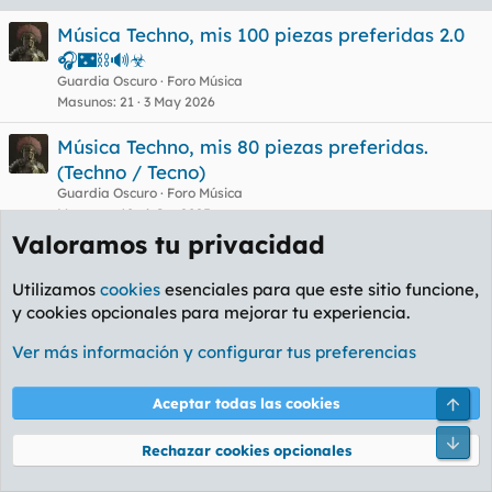
a
s
Música Techno, mis 100 piezas preferidas 2.0
🎧🌃⛓️🔊☣
Guardia Oscuro
Foro Música
Masunos
21
3 May 2026
Música Techno, mis 80 piezas preferidas.
(Techno / Tecno)
Guardia Oscuro
Foro Música
Masunos
10
6 Oct 2025
Valoramos tu privacidad
Gili Concurso IA de canciones PL
El_Tormento
Foro Música
Utilizamos
cookies
esenciales para que este sitio funcione,
Masunos
6
28 Mar 2024
y cookies opcionales para mejorar tu experiencia.
Mis canciones
J
Ver más información y configurar tus preferencias
Jimmy Parguélez
Foro General
Masunos
30
11 Mar 2024
Arri
Aceptar todas las cookies
Canciones basadas en acontecimientos reales
Pie
Rechazar cookies opcionales
el viejo dela montaña
Foro Música
Masunos
46
29 Ago 2023