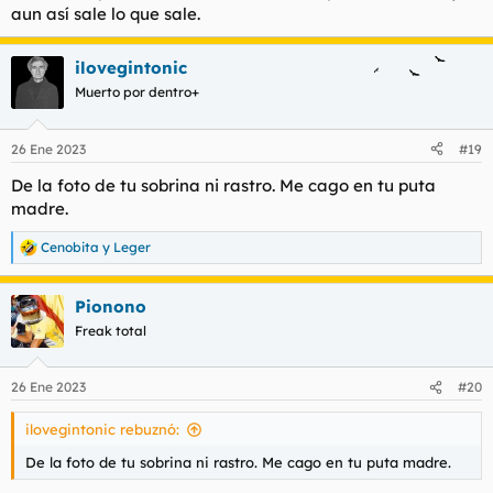
aun así sale lo que sale.
ilovegintonic
Muerto por dentro+
26 Ene 2023
#19
De la foto de tu sobrina ni rastro. Me cago en tu puta
madre.
Cenobita
y
Leger
R
e
a
Pionono
c
c
Freak total
i
o
n
26 Ene 2023
#20
e
s
ilovegintonic rebuznó:
:
De la foto de tu sobrina ni rastro. Me cago en tu puta madre.