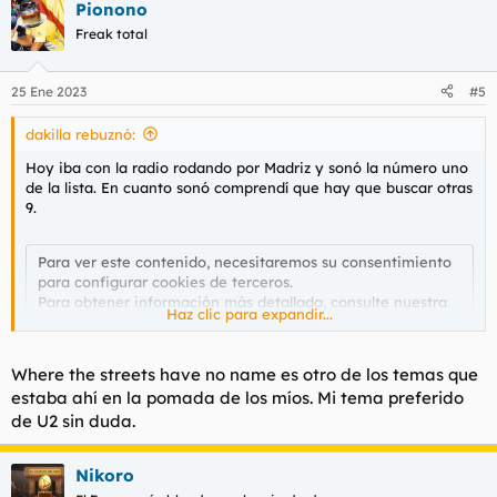
Pionono
c
c
Freak total
i
o
n
25 Ene 2023
#5
e
s
dakilla rebuznó:
:
Hoy iba con la radio rodando por Madriz y sonó la número uno
de la lista. En cuanto sonó comprendí que hay que buscar otras
9.
Para ver este contenido, necesitaremos su consentimiento
para configurar cookies de terceros.
Para obtener información más detallada, consulte nuestra
Haz clic para expandir...
página de cookies
.
Aceptar cookies de terceros
Where the streets have no name es otro de los temas que
estaba ahí en la pomada de los míos. Mi tema preferido
de U2 sin duda.
Nikoro