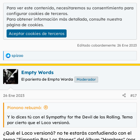
Para ver este contenido, necesitaremos su consentimiento para
configurar cookies de terceros.
Para obtener información más detallada, consulte nuestra
página de cookies
.
Aceptar cookies de terceros
Editado cobardemente:
26 Ene 2023
spizoo
R
e
a
Empty Words
c
c
El pariento de Empta Worda
Moderador
i
o
n
26 Ene 2023
#17
e
s
Pionono rebuznó:
:
Y lo dices tú con el Sympathy for the Devil de los Rolling. Tema
por cierto que el Loco versionó.
¿Qué el Loco versionó? no te estarás confudiendo con el
tema "Simpatía Por Los Stones" del álbum "Hombres" (por