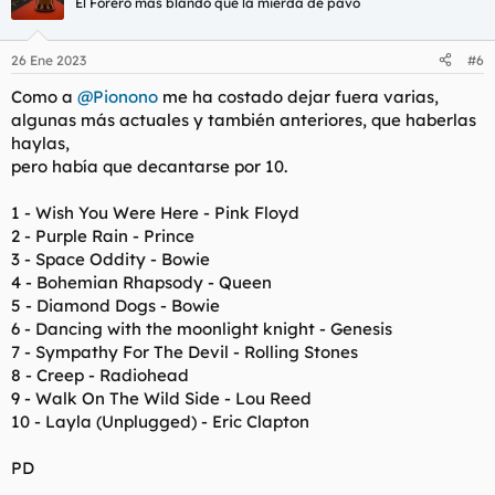
El Forero más blando que la mierda de pavo
26 Ene 2023
#6
Como a
@Pionono
me ha costado dejar fuera varias,
algunas más actuales y también anteriores, que haberlas
haylas,
pero había que decantarse por 10.
1 - Wish You Were Here - Pink Floyd
2 - Purple Rain - Prince
3 - Space Oddity - Bowie
4 - Bohemian Rhapsody - Queen
5 - Diamond Dogs - Bowie
6 - Dancing with the moonlight knight - Genesis
7 - Sympathy For The Devil - Rolling Stones
8 - Creep - Radiohead
9 - Walk On The Wild Side - Lou Reed
10 - Layla (Unplugged) - Eric Clapton
PD