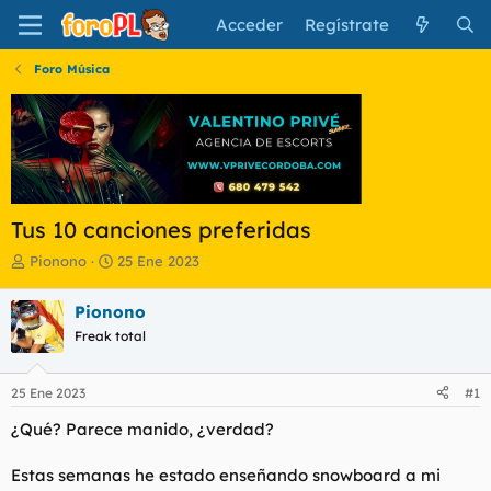
Acceder
Regístrate
Foro Música
Tus 10 canciones preferidas
I
F
Pionono
25 Ene 2023
n
e
i
c
Pionono
c
h
Freak total
i
a
a
d
d
e
25 Ene 2023
#1
o
i
r
n
¿Qué? Parece manido, ¿verdad?
d
i
e
c
Estas semanas he estado enseñando snowboard a mi
l
i