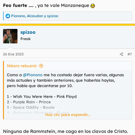
Feo fuerte ....
, ya te vale Manzaneque
Pionono
,
Alcaudon
y
spizoo
R
e
a
spizoo
c
c
Freak
i
o
n
26 Ene 2023
#7
e
s
Nikoro rebuznó:
:
Como a
@Pionono
me ha costado dejar fuera varias, algunas
más actuales y también anteriores, que haberlas haylas,
pero había que decantarse por 10.
1 - Wish You Were Here - Pink Floyd
2 - Purple Rain - Prince
3 - Space Oddity - Bowie
4 - Bohemian Rhapsody - Queen
Haz clic para expandir...
5 - Diamond Dogs - Bowie
6 - Dancing with the moonlight knight - Genesis
7 - Sympathy For The Devil - Rolling Stones
Ninguna de Rammstein, me cago en los clavos de Cristo.
8 - Creep - Radiohead