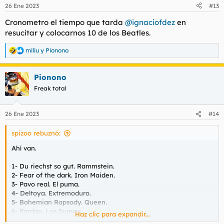
n
26 Ene 2023
#13
e
s
Cronometro el tiempo que tarda
@ignaciofdez
en
:
resucitar y colocarnos 10 de los Beatles.
miliu
y
Pionono
R
e
a
Pionono
c
c
Freak total
i
o
n
26 Ene 2023
#14
e
s
spizoo rebuznó:
:
Ahí van.
1- Du riechst so gut. Rammstein.
2- Fear of the dark. Iron Maiden.
3- Pavo real. El puma.
4- Deltoya. Extremoduro.
5- Bohemian Rapsody. Queen.
6- Pardao. Los Suaves.
Haz clic para expandir...
7- Enter Sandman. Metallica.