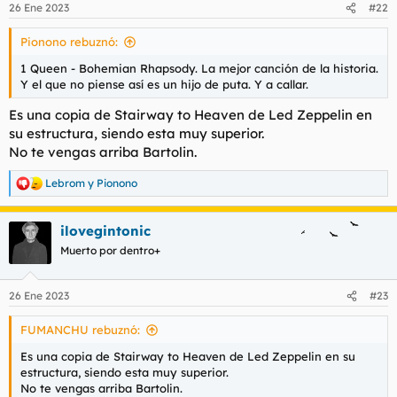
26 Ene 2023
#22
e
s
Pionono rebuznó:
:
1 Queen - Bohemian Rhapsody. La mejor canción de la historia.
Y el que no piense así es un hijo de puta. Y a callar.
Es una copia de Stairway to Heaven de Led Zeppelin en
su estructura, siendo esta muy superior.
No te vengas arriba Bartolin.
Lebrom
y
Pionono
R
e
a
ilovegintonic
c
c
Muerto por dentro+
i
o
n
26 Ene 2023
#23
e
s
FUMANCHU rebuznó:
:
Es una copia de Stairway to Heaven de Led Zeppelin en su
estructura, siendo esta muy superior.
No te vengas arriba Bartolin.