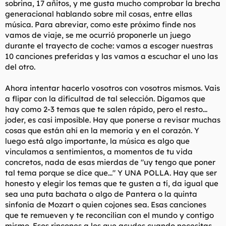
sobrina, 17 añitos, y me gusta mucho comprobar la brecha
t
o
e
generacional hablando sobre mil cosas, entre ellas
m
música. Para abreviar, como este próximo finde nos
a
vamos de viaje, se me ocurrió proponerle un juego
durante el trayecto de coche: vamos a escoger nuestras
10 canciones preferidas y las vamos a escuchar el uno las
del otro.
Ahora intentar hacerlo vosotros con vosotros mismos. Vais
a flipar con la dificultad de tal selección. Digamos que
hay como 2-3 temas que te salen rápido, pero el resto...
joder, es casi imposible. Hay que ponerse a revisar muchas
cosas que están ahí en la memoria y en el corazón. Y
luego está algo importante, la música es algo que
vinculamos a sentimientos, a momentos de tu vida
concretos, nada de esas mierdas de "uy tengo que poner
tal tema porque se dice que..." Y UNA POLLA. Hay que ser
honesto y elegir los temas que te gusten a tí, da igual que
sea una puta bachata o algo de Pantera o la quinta
sinfonía de Mozart o quien cojones sea. Esas canciones
que te remueven y te reconcilian con el mundo y contigo
mismo. Esos rincones a los que acudes cuando necesitas