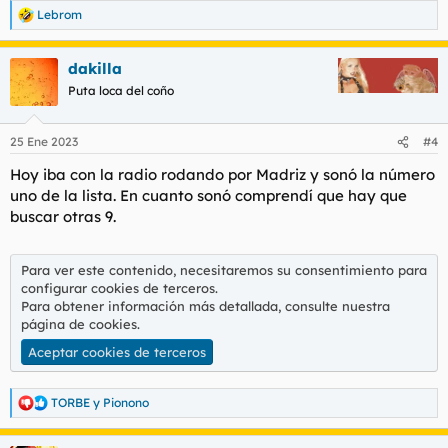
Lebrom
R
e
a
dakilla
c
c
Puta loca del coño
i
o
n
25 Ene 2023
#4
e
s
Hoy iba con la radio rodando por Madriz y sonó la número
:
uno de la lista. En cuanto sonó comprendí que hay que
buscar otras 9.
Para ver este contenido, necesitaremos su consentimiento para
configurar cookies de terceros.
Para obtener información más detallada, consulte nuestra
página de cookies
.
Aceptar cookies de terceros
TORBE
y
Pionono
R
e
a