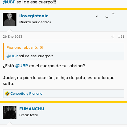
@UBP
sal de ese cuerpo!!!
ilovegintonic
Muerto por dentro+
26 Ene 2023
#21
Pionono rebuznó:
@UBP
sal de ese cuerpo!!!
¿Está
@UBP
en el cuerpo de tu sobrina?
Joder, no pierde ocasión, el hijo de puta, está a la que
salta.
Cenobita
y
Pionono
R
e
a
FUMANCHU
c
c
Freak total
i
o
n