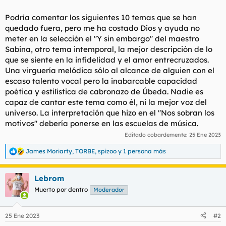
Podría comentar los siguientes 10 temas que se han
quedado fuera, pero me ha costado Dios y ayuda no
meter en la selección el "Y sin embargo" del maestro
Sabina, otro tema intemporal, la mejor descripción de lo
que se siente en la infidelidad y el amor entrecruzados.
Una virguería melódica sólo al alcance de alguien con el
escaso talento vocal pero la inabarcable capacidad
poética y estilística de cabronazo de Úbeda. Nadie es
capaz de cantar este tema como él, ni la mejor voz del
universo. La interpretación que hizo en el "Nos sobran los
motivos" debería ponerse en las escuelas de música.
Editado cobardemente:
25 Ene 2023
James Moriarty
,
TORBE
,
spizoo
y 1 persona más
R
e
a
Lebrom
c
c
Muerto por dentro
Moderador
i
o
n
25 Ene 2023
#2
e