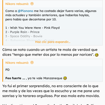
s
Nikoro rebuznó:
:
Como a
@Pionono
me ha costado dejar fuera varias, algunas
más actuales y también anteriores, que haberlas haylas,
pero había que decantarse por 10.
1 - Wish You Were Here - Pink Floyd
2 - Purple Rain - Prince
3 - Space Oddity - Bowie
4 - Bohemian Rhapsody - Queen
Haz clic para expandir...
5 - Diamond Dogs - Bowie
6 - Dancing with the moonlight knight - Genesis
Cómo se nota cuando un artista te mola de verdad que
7 - Sympathy For The Devil - Rolling Stones
dices "tengo que meter dos por lo menos por narices".
8 - Creep - Radiohead
9 - Walk On The Wild Side - Lou Reed
Nikoro rebuznó:
10 - Layla (Unplugged) - Eric Clapton
PD
Feo fuerte ....
, ya te vale Manzaneque
Yo fui el primer sorprendido, no era consciente de lo que
me mola y de las veces que la escucho y se me pone una
sonrisa y la tarareo orgulloso. Por eso mola esta movida.