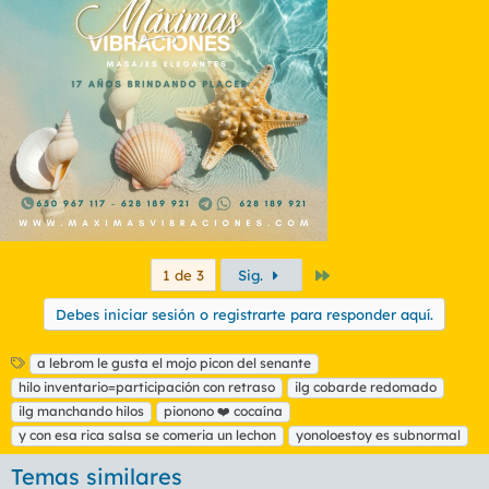
c
i
o
n
e
s
:
Último
1 de 3
Sig.
Debes iniciar sesión o registrarte para responder aquí.
E
a lebrom le gusta el mojo picon del senante
t
hilo inventario=participación con retraso
ilg cobarde redomado
i
ilg manchando hilos
pionono ❤️ cocaína
q
y con esa rica salsa se comeria un lechon
yonoloestoy es subnormal
u
e
Temas similares
t