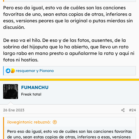
Pero eso da igual, esto va de cuáles son las canciones
favoritas de uno, sean estas copias de otras, inferiores a
esas, versiones peores que la original o putas mierdas sin
discusión.
De eso va el hilo. De eso y de las fotos, ausentes, de la
sobrina del hijoputa que lo ha abierto, que llevo un rato
largo rabo en mano presto a apuñalarme la rata y aquí ni
fotos ni hostias.
resquemor
y
Pionono
R
e
a
FUMANCHU
c
c
Freak total
i
o
n
26 Ene 2023
#24
e
s
ilovegintonic rebuznó:
:
Pero eso da igual, esto va de cuáles son las canciones favoritas
de uno, sean estas copias de otras, inferiores a esas, versiones