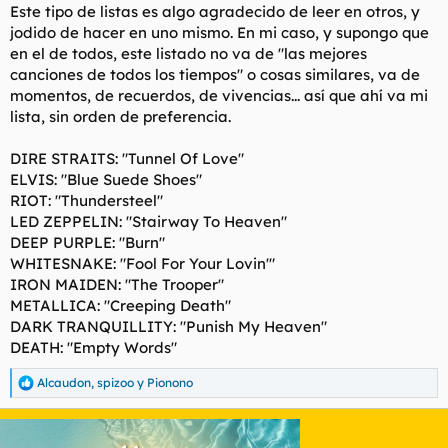
s
Este tipo de listas es algo agradecido de leer en otros, y
:
jodido de hacer en uno mismo. En mi caso, y supongo que
en el de todos, este listado no va de "las mejores
canciones de todos los tiempos" o cosas similares, va de
momentos, de recuerdos, de vivencias... así que ahí va mi
lista, sin orden de preferencia.
DIRE STRAITS: "Tunnel Of Love"
ELVIS: "Blue Suede Shoes"
RIOT: "Thundersteel"
LED ZEPPELIN: "Stairway To Heaven"
DEEP PURPLE: "Burn"
WHITESNAKE: "Fool For Your Lovin'"
IRON MAIDEN: "The Trooper"
METALLICA: "Creeping Death"
DARK TRANQUILLITY: "Punish My Heaven"
DEATH: "Empty Words"
Alcaudon
,
spizoo
y
Pionono
R
e
a
c