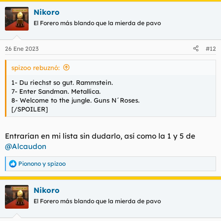
a
Nikoro
c
c
El Forero más blando que la mierda de pavo
i
o
n
26 Ene 2023
#12
e
s
spizoo rebuznó:
:
1- Du riechst so gut. Rammstein.
7- Enter Sandman. Metallica.
8- Welcome to the jungle. Guns N´Roses.
[/SPOILER]
Entrarían en mi lista sin dudarlo, así como la 1 y 5 de
@Alcaudon
Pionono
y
spizoo
R
e
a
Nikoro
c
c
El Forero más blando que la mierda de pavo
i
o