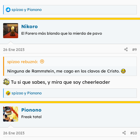
spizoo
y
Pionono
R
e
a
Nikoro
c
c
El Forero más blando que la mierda de pavo
i
o
n
26 Ene 2023
#9
e
s
spizoo rebuznó:
:
Ninguna de Rammstein, me cago en los clavos de Cristo.
Tu si que sabes, y mira que soy cheerleader
spizoo
y
Pionono
R
e
a
Pionono
c
c
Freak total
i
o
n
26 Ene 2023
#10
e