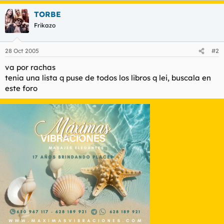
t
o
e
TORBE
m
Frikazo
a
28 Oct 2005
#2
va por rachas
tenia una lista q puse de todos los libros q lei, buscala en
este foro