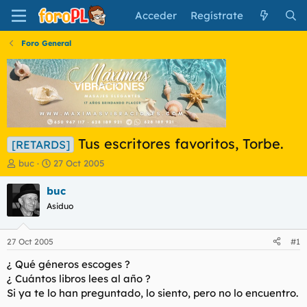
Acceder
Regístrate
Foro General
Tus escritores favoritos, Torbe.
[RETARDS]
I
F
buc
27 Oct 2005
n
e
i
c
buc
c
h
Asiduo
i
a
a
d
d
e
27 Oct 2005
#1
o
i
r
n
¿ Qué géneros escoges ?
d
i
¿ Cuántos libros lees al año ?
e
c
Si ya te lo han preguntado, lo siento, pero no lo encuentro.
l
i