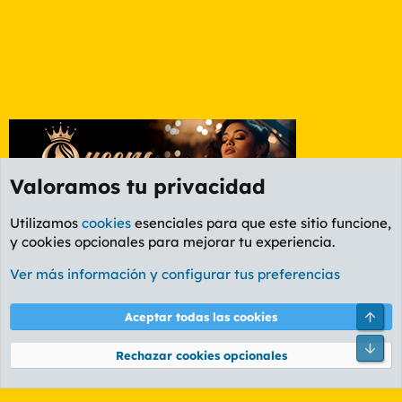
Valoramos tu privacidad
Utilizamos
cookies
esenciales para que este sitio funcione,
y cookies opcionales para mejorar tu experiencia.
Foro General
Ver más información y configurar tus preferencias
Cookies
PL OLDSTYLE AMARILLO
Cambiar fuente
Español (ES)
Arri
Aceptar todas las cookies
Contáctanos
Términos y reglas
Política de privacidad
Ayuda
R
Pie
S
Rechazar cookies opcionales
S
®
Community platform by XenForo
© 2010-2026 XenForo Ltd.