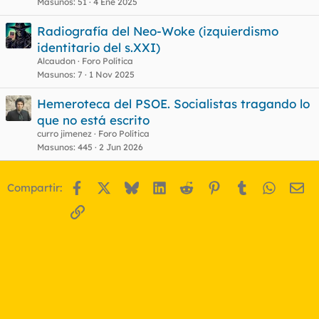
Masunos
51
4 Ene 2025
Radiografía del Neo-Woke (izquierdismo
identitario del s.XXI)
Alcaudon
Foro Política
Masunos
7
1 Nov 2025
Hemeroteca del PSOE. Socialistas tragando lo
que no está escrito
curro jimenez
Foro Política
Masunos
445
2 Jun 2026
Facebook
X
Bluesky
LinkedIn
Reddit
Pinterest
Tumblr
WhatsA
Em
Compartir:
Enlace