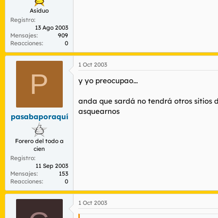
Asiduo
Registro
13 Ago 2003
Mensajes
909
Reacciones
0
1 Oct 2003
P
y yo preocupao...
anda que sardá no tendrá otros sitios
asquearnos
pasabaporaquí
Forero del todo a
cien
Registro
11 Sep 2003
Mensajes
153
Reacciones
0
1 Oct 2003