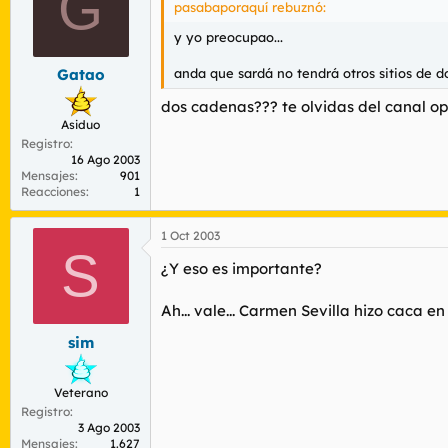
G
pasabaporaquí rebuznó:
y yo preocupao...
anda que sardá no tendrá otros sitios de 
Gatao
dos cadenas??? te olvidas del canal opera
Asiduo
Registro
16 Ago 2003
Mensajes
901
Reacciones
1
1 Oct 2003
S
¿Y eso es importante?
Ah... vale... Carmen Sevilla hizo caca 
sim
Veterano
Registro
3 Ago 2003
Mensajes
1.627