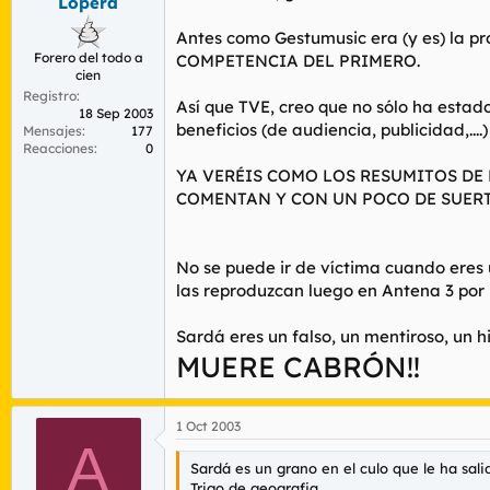
Lopera
Antes como Gestumusic era (y es) la 
Forero del todo a
COMPETENCIA DEL PRIMERO.
cien
Registro
Así que TVE, creo que no sólo ha estad
18 Sep 2003
beneficios (de audiencia, publicidad,....)
Mensajes
177
Reacciones
0
YA VERÉIS COMO LOS RESUMITOS DE L
COMENTAN Y CON UN POCO DE SUERT
No se puede ir de víctima cuando eres 
las reproduzcan luego en Antena 3 por la
Sardá eres un falso, un mentiroso, un
MUERE CABRÓN!!
1 Oct 2003
A
Sardá es un grano en el culo que le ha sal
Trigo de geografia.