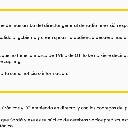
ne de mas arriba del director general de radio televisión esp
salido al gobierno y creen qie así la audiencia decaerá hast
s que no tiene la mosca de TVE o de OT, lo ke no kiere decir
e zapinng.
darlo como noticia o información.
 Crónicas y OT emitiendo en directo, y con los booregos del pú
ue Sardá y ese es su público de cerebros vacíos predispuest
fónico.