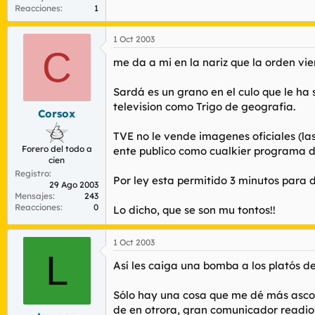
Reacciones
1
1 Oct 2003
C
me da a mi en la nariz que la orden vie
Sardá es un grano en el culo que le ha 
television como Trigo de geografia.
Corsox
TVE no le vende imagenes oficiales (la
Forero del todo a
ente publico como cualkier programa d
cien
Registro
Por ley esta permitido 3 minutos para 
29 Ago 2003
Mensajes
243
Reacciones
0
Lo dicho, que se son mu tontos!!
1 Oct 2003
L
Así les caiga una bomba a los platós de
Sólo hay una cosa que me dé más asco q
de en otrora, gran comunicador readio