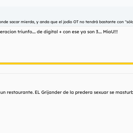
donde sacar mierda, y anda que el jodío OT no tendrá bastante con "s
cion triunfo.... de digital + con ese ya son 3.... MiaU!!!
en un restaurante. EL Grijander de la predera sexuar se masturb