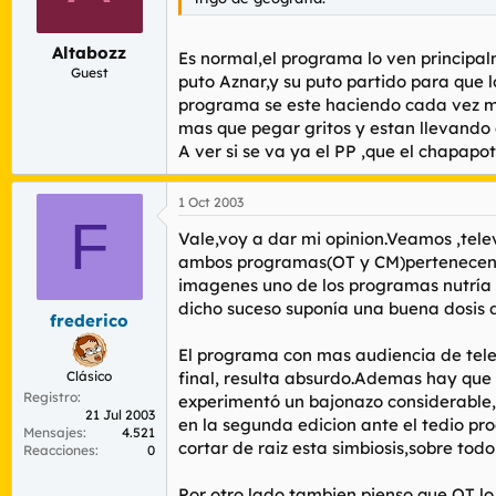
Altabozz
Es normal,el programa lo ven principalm
Guest
puto Aznar,y su puto partido para que 
programa se este haciendo cada vez m
mas que pegar gritos y estan llevando
A ver si se va ya el PP ,que el chapapo
1 Oct 2003
F
Vale,voy a dar mi opinion.Veamos ,tele
ambos programas(OT y CM)pertenecen a
imagenes uno de los programas nutría a
dicho suceso suponía una buena dosis 
frederico
El programa con mas audiencia de tele
Clásico
final, resulta absurdo.Ademas hay que 
Registro
experimentó un bajonazo considerable,d
21 Jul 2003
en la segunda edicion ante el tedio p
Mensajes
4.521
cortar de raiz esta simbiosis,sobre tod
Reacciones
0
Por otro lado tambien pienso que OT lo