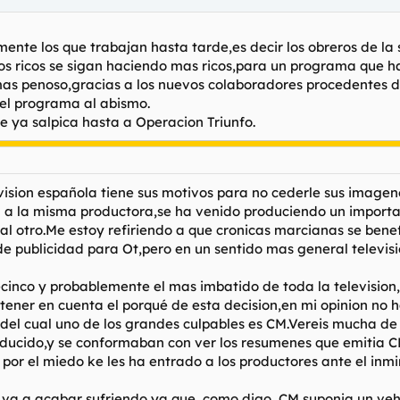
ente los que trabajan hasta tarde,es decir los obreros de la 
los ricos se sigan haciendo mas ricos,para un programa que 
as penoso,gracias a los nuevos colaboradores procedentes d
 el programa al abismo.
te ya salpica hasta a Operacion Triunfo.
vision española tiene sus motivos para no cederle sus image
 la misma productora,se ha venido produciendo un important
l otro.Me estoy refiriendo a que cronicas marcianas se benef
de publicidad para Ot,pero en un sentido mas general televis
cinco y probablemente el mas imbatido de toda la television
tener en cuenta el porqué de esta decision,en mi opinion no 
el cual uno de los grandes culpables es CM.Vereis mucha de l
roducido,y se conformaban con ver los resumenes que emitia 
o por el miedo ke les ha entrado a los productores ante el inm
 va a acabar sufriendo ya que ,como digo ,CM suponia un vehi