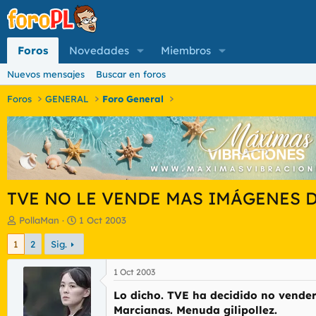
Foros
Novedades
Miembros
Nuevos mensajes
Buscar en foros
Foros
GENERAL
Foro General
TVE NO LE VENDE MAS IMÁGENES D
I
F
PollaMan
1 Oct 2003
n
e
1
2
Sig.
i
c
c
h
i
a
1 Oct 2003
a
d
Lo dicho. TVE ha decidido no vender
d
e
o
i
Marcianas. Menuda gilipollez.