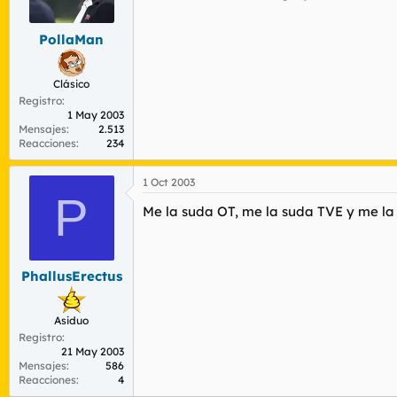
r
n
d
i
PollaMan
e
c
l
i
t
o
Clásico
e
Registro
m
1 May 2003
a
Mensajes
2.513
Reacciones
234
1 Oct 2003
P
Me la suda OT, me la suda TVE y me la 
PhallusErectus
Asiduo
Registro
21 May 2003
Mensajes
586
Reacciones
4