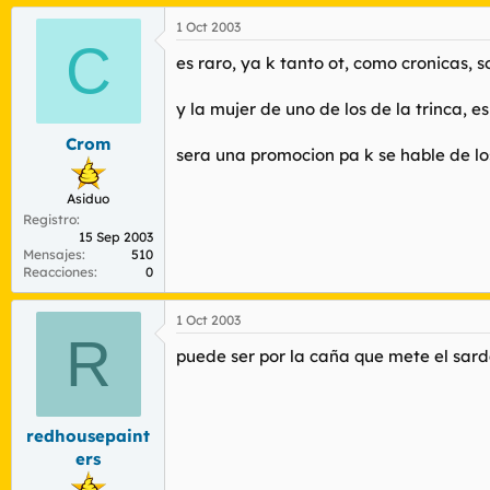
1 Oct 2003
C
es raro, ya k tanto ot, como cronicas, s
y la mujer de uno de los de la trinca, 
Crom
sera una promocion pa k se hable de l
Asiduo
Registro
15 Sep 2003
Mensajes
510
Reacciones
0
1 Oct 2003
R
puede ser por la caña que mete el sardá
redhousepaint
ers