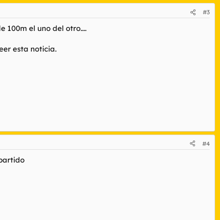
#3
 100m el uno del otro....
er esta noticia.
#4
partido