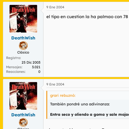
9 Ene 2004
el tipo en cuestion la ha palmao con 78
DeathWish
Clásico
Registro
25 Dic 2003
Mensajes
3.021
Reacciones
0
9 Ene 2004
grari rebuznó:
También pondré una adivinanza:
Entra seco y oliendo a goma y sale moja
DeathWish