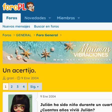
Foros
Novedades
Miembros
Nuevos mensajes
Buscar en foros
Foros
GENERAL
Foro General
Un acertijo.
I
F
grari
9 Ene 2004
n
e
1
2
3
4
Sig.
i
c
c
h
i
a
9 Ene 2004
a
d
Julián ha sido niño durante un cuart
d
e
o
i
¿Cuantos años vivió Julián?