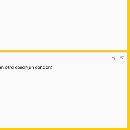
#7
en otra cosa?(un condon)