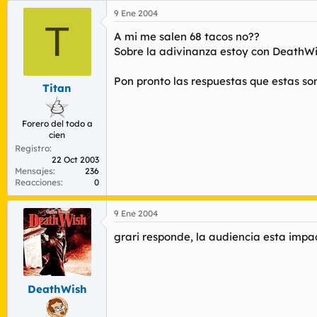
9 Ene 2004
T
A mi me salen 68 tacos no??
Sobre la adivinanza estoy con DeathWis
Pon pronto las respuestas que estas so
Titan
Forero del todo a
cien
Registro
22 Oct 2003
Mensajes
236
Reacciones
0
9 Ene 2004
grari responde, la audiencia esta impac
DeathWish