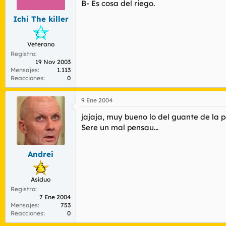
B- Es cosa del riego.
Ichi The killer
Veterano
Registro
19 Nov 2003
Mensajes
1.113
Reacciones
0
9 Ene 2004
jajaja, muy bueno lo del guante de la 
Sere un mal pensau...
Andrei
Asiduo
Registro
7 Ene 2004
Mensajes
753
Reacciones
0