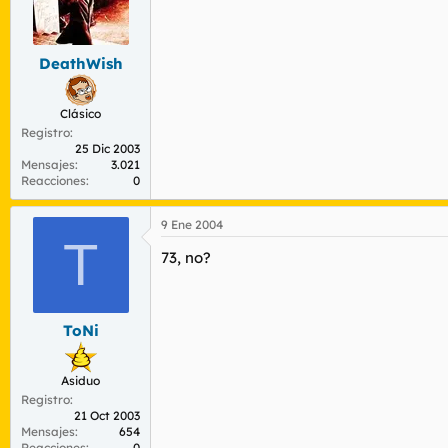
DeathWish
Clásico
Registro
25 Dic 2003
Mensajes
3.021
Reacciones
0
9 Ene 2004
T
73, no?
ToNi
Asiduo
Registro
21 Oct 2003
Mensajes
654
Reacciones
0