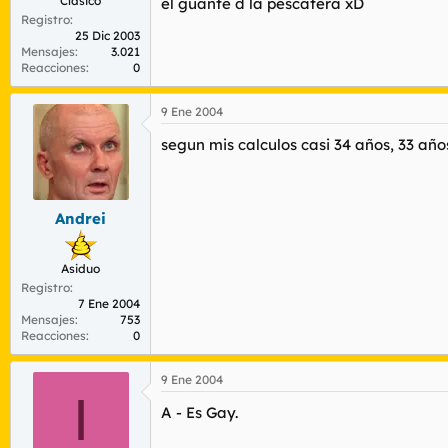
Clásico
el guante d la pescatera xD
Registro
25 Dic 2003
Mensajes
3.021
Reacciones
0
9 Ene 2004
segun mis calculos casi 34 años, 33 año
Andrei
Asiduo
Registro
7 Ene 2004
Mensajes
753
Reacciones
0
9 Ene 2004
I
A - Es Gay.