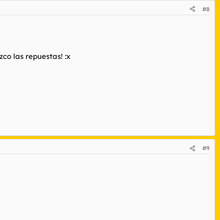
#8
co las repuestas! :x
#9