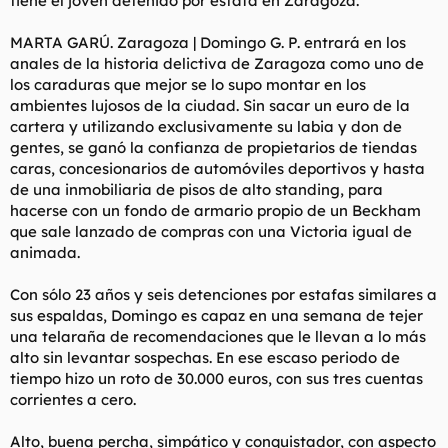
tiene el joven detenido por estafa en Zaragoza.
t
o
e
MARTA GARÚ. Zaragoza | Domingo G. P. entrará en los
m
a
anales de la historia delictiva de Zaragoza como uno de
los caraduras que mejor se lo supo montar en los
ambientes lujosos de la ciudad. Sin sacar un euro de la
cartera y utilizando exclusivamente su labia y don de
gentes, se ganó la confianza de propietarios de tiendas
caras, concesionarios de automóviles deportivos y hasta
de una inmobiliaria de pisos de alto standing, para
hacerse con un fondo de armario propio de un Beckham
que sale lanzado de compras con una Victoria igual de
animada.
Con sólo 23 años y seis detenciones por estafas similares a
sus espaldas, Domingo es capaz en una semana de tejer
una telaraña de recomendaciones que le llevan a lo más
alto sin levantar sospechas. En ese escaso periodo de
tiempo hizo un roto de 30.000 euros, con sus tres cuentas
corrientes a cero.
Alto, buena percha, simpático y conquistador, con aspecto