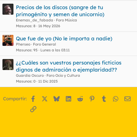
Precios de los discos (sangre de tu
primogénito y semen de unicornio)
Enemas_de_fabada
Foro Música
Masunos
8
16 May 2026
Que fue de yo (No le importa a nadie)
Pherseo
Foro General
Masunos
95
Lunes a las 03:11
¿¿Cuáles son vuestros personajes ficticios
dignos de admiración o ejemplaridad??
Guardia Oscuro
Foro Ocio y Cultura
Masunos
0
11 Dic 2025
Facebook
X
Bluesky
LinkedIn
Reddit
Pinterest
Tumblr
WhatsA
Em
Compartir:
Enlace