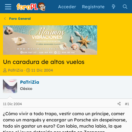
Acceder
Regístrate
Foro General
Un caradura de altos vuelos
I
F
PaTriZia
11 Dic 2004
n
e
i
c
PaTriZia
c
h
Clásico
i
a
a
d
d
e
11 Dic 2004
#1
o
i
r
n
¿Cómo vivir a todo trapo, vestir como un príncipe, comer
d
i
como un marqués y encargar un Porsche sin despeinarse,
e
c
todo sin gastar un euro? Con labia, mucha labia, la que
l
i