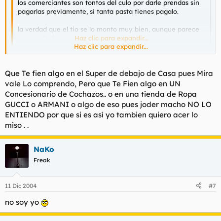
los comerciantes son tontos del culo por darle prendas sin
pagarlas previamente, si tanta pasta tienes pagalo.
la verdad que el tio se lo monto muy bien, aunque parece
ser que le duro poco.
Haz clic para expandir...
Haz clic para expandir...
Es que hay que tener un morro y un desparpajo de
campeonato para hacer algo así
. Por otro lado no sabía yo
Que Te fien algo en el Super de debajo de Casa pues Mira
que los comerciantes fiaban productos así como así
vale Lo comprendo, Pero que Te Fien algo en UN
Concesionario de Cochazos.. o en una tienda de Ropa
GUCCI o ARMANI o algo de eso pues joder macho NO LO
ENTIENDO por que si es así yo tambien quiero acer lo
miso . .
NaKo
Freak
11 Dic 2004
#7
no soy yo