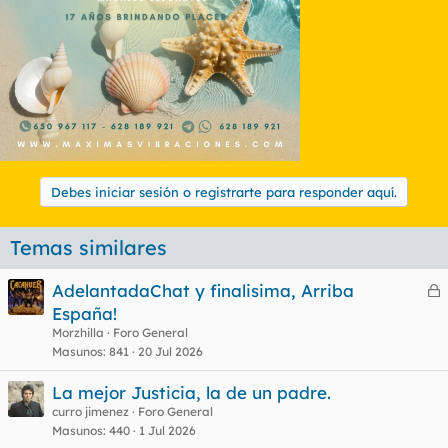
Debes iniciar sesión o registrarte para responder aquí.
Temas similares
AdelantadaChat y finalisima, Arriba
e
España!
r
Morzhilla
Foro General
r
Masunos
841
20 Jul 2026
La mejor Justicia, la de un padre.
curro jimenez
Foro General
o
Masunos
440
1 Jul 2026