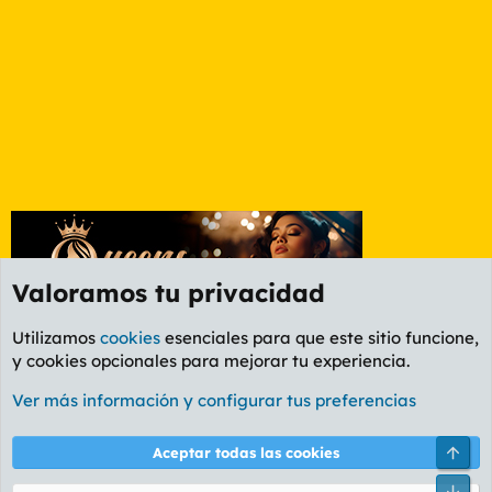
Valoramos tu privacidad
Utilizamos
cookies
esenciales para que este sitio funcione,
y cookies opcionales para mejorar tu experiencia.
Foro General
Ver más información y configurar tus preferencias
Cookies
PL OLDSTYLE AMARILLO
Cambiar fuente
Español (ES)
Arri
Aceptar todas las cookies
Contáctanos
Términos y reglas
Política de privacidad
Ayuda
R
Pie