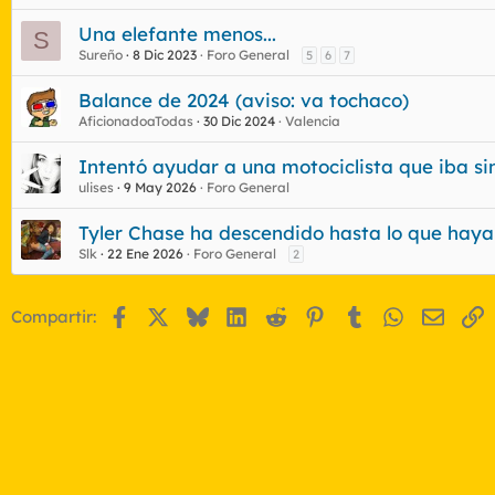
Una elefante menos...
S
Sureño
8 Dic 2023
Foro General
5
6
7
Balance de 2024 (aviso: va tochaco)
AficionadoaTodas
30 Dic 2024
Valencia
Intentó ayudar a una motociclista que iba sin 
ulises
9 May 2026
Foro General
Tyler Chase ha descendido hasta lo que haya
Slk
22 Ene 2026
Foro General
2
Facebook
X
Bluesky
LinkedIn
Reddit
Pinterest
Tumblr
WhatsApp
Email
E
Compartir: