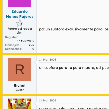
r
n
d
i
e
c
Eduardo
l
i
Manos Pajeras
t
o
e
m
Forero del todo a
pd: un subforo exclusivamente para los
a
cien
Registro
13 Mar 2005
Mensajes
295
Reacciones
0
14 Mar 2005
R
un subforo para tu puta madre, así pue
Richal
Guest
14 Mar 2005
porque se balancea tu puta madre ca