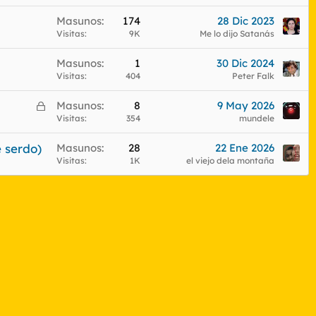
Masunos
174
28 Dic 2023
Visitas
9K
Me lo dijo Satanás
Masunos
1
30 Dic 2024
Visitas
404
Peter Falk
C
Masunos
8
9 May 2026
e
Visitas
354
mundele
r
 serdo)
Masunos
28
22 Ene 2026
r
Visitas
1K
el viejo dela montaña
a
d
o