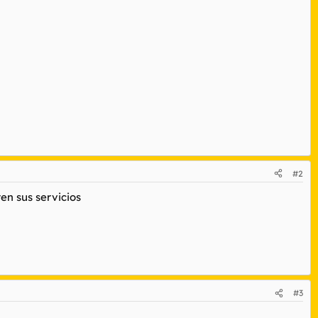
#2
en sus servicios
#3