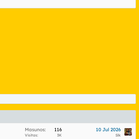
Masunos
116
10 Jul 2026
Visitas
3K
Slk