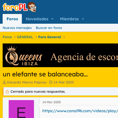
Foros
Novedades
Miembros
Nuevos mensajes
Buscar en foros
Foros
GENERAL
Foro General
un elefante se balanceaba...
I
F
Eduardo Manos Pajeras
14 Mar 2005
n
e
i
Cerrado para nuevas respuestas.
c
c
h
i
a
14 Mar 2005
a
d
E
d
https://www.canal96.com/videos/play
e
o
i