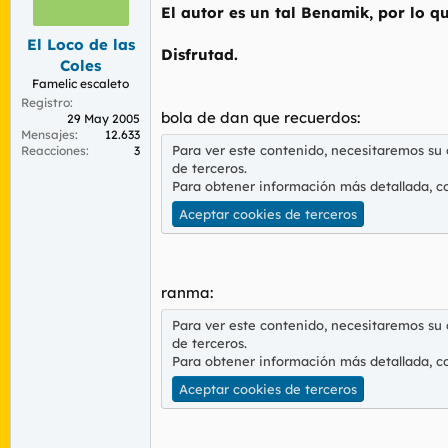
r
n
El autor es un tal Benamik, por lo 
d
i
El Loco de las
e
c
Disfrutad.
l
i
Coles
t
o
Famelic escaleto
e
Registro
m
bola de dan que recuerdos:
29 May 2005
a
Mensajes
12.633
Para ver este contenido, necesitaremos su
Reacciones
3
de terceros.
Para obtener información más detallada, c
Aceptar cookies de terceros
ranma:
Para ver este contenido, necesitaremos su
de terceros.
Para obtener información más detallada, c
Aceptar cookies de terceros