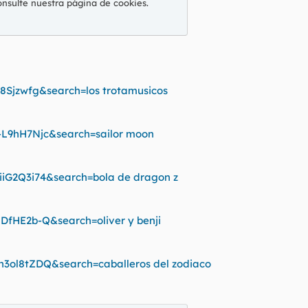
onsulte nuestra
página de cookies
.
8Sjzwfg&search=los trotamusicos
-L9hH7Njc&search=sailor moon
iG2Q3i74&search=bola de dragon z
DfHE2b-Q&search=oliver y benji
3ol8tZDQ&search=caballeros del zodiaco