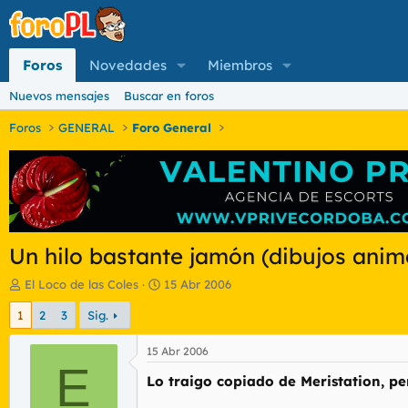
Foros
Novedades
Miembros
Nuevos mensajes
Buscar en foros
Foros
GENERAL
Foro General
Un hilo bastante jamón (dibujos anim
I
F
El Loco de las Coles
15 Abr 2006
n
e
1
2
3
Sig.
i
c
c
h
i
a
15 Abr 2006
a
E
d
Lo traigo copiado de Meristation, pe
d
e
o
i