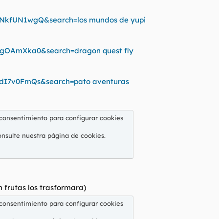
3NkfUN1wgQ&search=los mundos de yupi
1gOAmXka0&search=dragon quest fly
QdI7v0FmQs&search=pato aventuras
 consentimiento para configurar cookies
onsulte nuestra
página de cookies
.
n frutas los trasformara)
 consentimiento para configurar cookies