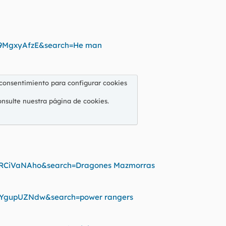
89MgxyAfzE&search=He man
 consentimiento para configurar cookies
onsulte nuestra
página de cookies
.
QRCiVaNAho&search=Dragones Mazmorras
_YgupUZNdw&search=power rangers