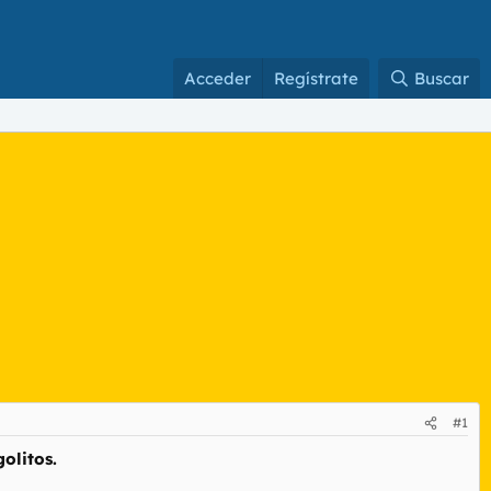
Acceder
Regístrate
Buscar
#1
olitos.