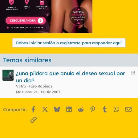
Debes iniciar sesión o registrarte para responder aquí.
Temas similares
E
¿una píldora que anula el deseo sexual por
n
un día?
c
Viltro
Foro Rapiñas
u
Masunos
21
12 Dic 2007
e
s
Facebook
X
Bluesky
LinkedIn
Reddit
Pinterest
Tumblr
WhatsA
Em
Compartir:
t
Enlace