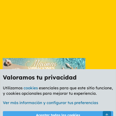
Valoramos tu privacidad
Utilizamos
cookies
esenciales para que este sitio funcione,
y cookies opcionales para mejorar tu experiencia.
Foro General
Ver más información y configurar tus preferencias
Cookies
PL OLDSTYLE AMARILLO
Cambiar fuente
Español (ES)
Arri
Aceptar todas las cookies