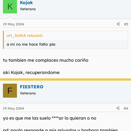
Kojak
K
Veterano
19 May 2004
#3
oH_SoNiA rebuznó:
a mi no me hace falta :pla
tu tambien me complaces mucho cariño
aki Kojak, recuperandome
FIESTERO
F
Veterano
19 May 2004
#4
yo es que me las suelo ****ar lo quieran o no
pd: paola responde a mis privados y barbara tambien