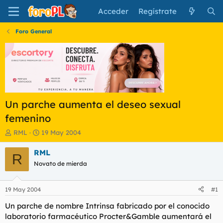
Acceder
Regístrate
Foro General
Un parche aumenta el deseo sexual
femenino
I
F
RML
19 May 2004
n
e
i
c
RML
R
c
h
Novato de mierda
i
a
a
d
d
e
19 May 2004
#1
o
i
r
n
Un parche de nombre Intrinsa fabricado por el conocido
d
i
laboratorio farmacéutico Procter&Gamble aumentará el
e
c