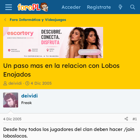
Acceder
Regístrate
Foro Informática y Videojuegos
Un paso mas en la relacion con Lobos
Enojados
I
F
deividi
4 Dic 2005
n
e
i
c
deividi
c
h
Freak
i
a
a
d
d
e
4 Dic 2005
#1
o
i
r
n
Desde hoy todos los jugadores del clan deben hacer /join
d
i
loboslocos.
e
c