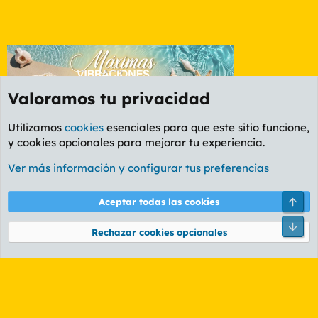
Valoramos tu privacidad
Utilizamos
cookies
esenciales para que este sitio funcione,
y cookies opcionales para mejorar tu experiencia.
Foro Informática y Videojuegos
Ver más información y configurar tus preferencias
Cookies
PL OLDSTYLE AMARILLO
Cambiar fuente
Español (ES)
Arri
Aceptar todas las cookies
Contáctanos
Términos y reglas
Política de privacidad
Ayuda
R
Pie
S
Rechazar cookies opcionales
S
®
Community platform by XenForo
© 2010-2026 XenForo Ltd.