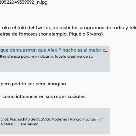
r
aka el friki del twitter, de distintos programas de radio y te
eírse de famosos (por ejemplo, Piqué o Rivera).
stran que Alex Pinacho es el mejor community manager de España
Resistencia para reivindicar la faceta creativa de su
pero podría ser peor, imagino.
r como influencer en sus redes sociales.
nacho). Muchachito de #LaVidaModerna | Pongo muchas →™
NTMEP ✊🏼. Ahí mismo