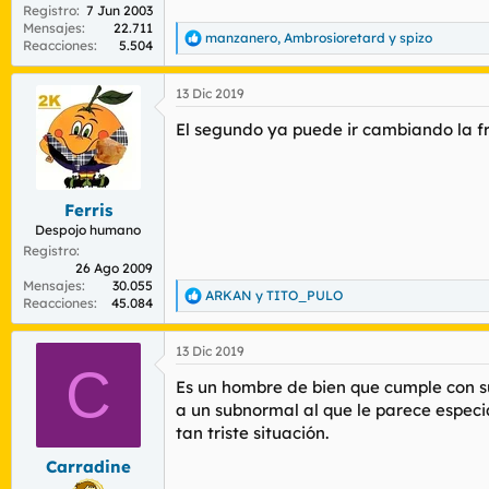
Registro
7 Jun 2003
Mensajes
22.711
manzanero
,
Ambrosioretard
y
spizo
R
Reacciones
5.504
e
a
13 Dic 2019
c
c
El segundo ya puede ir cambiando la f
i
o
n
e
s
Ferris
:
Despojo humano
Registro
26 Ago 2009
Mensajes
30.055
ARKAN
y
TITO_PULO
R
Reacciones
45.084
e
a
13 Dic 2019
c
C
c
Es un hombre de bien que cumple con su
i
o
a un subnormal al que le parece especi
n
tan triste situación.
e
s
Carradine
: