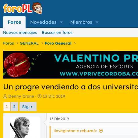
Foros
Novedades
Miembros
Nuevos mensajes
Buscar en foros
Foros
GENERAL
Foro General
Un progre vendiendo a dos universitari
I
F
Denny Crane
13 Dic 2019
n
e
1
2
Sig.
i
c
c
h
i
a
13 Dic 2019
a
d
d
e
ilovegintonic rebuznó:
o
i