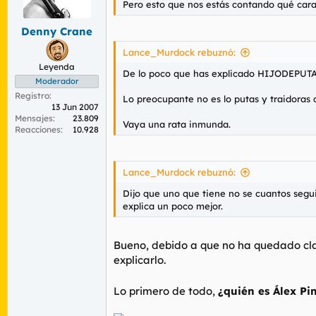
Pero esto que nos estás contando qué cara
r
n
d
i
Denny Crane
e
c
l
i
Lance_Murdock rebuznó:
t
o
Leyenda
e
De lo poco que has explicado HIJODEPUTA s
m
Moderador
a
Registro
Lo preocupante no es lo putas y traidoras 
13 Jun 2007
Mensajes
23.809
Vaya una rata inmunda.
Reacciones
10.928
Lance_Murdock rebuznó:
Dijo que uno que tiene no se cuantos segu
explica un poco mejor.
Bueno, debido a que no ha quedado claro
explicarlo.
Lo primero de todo,
¿quién es Álex Pi