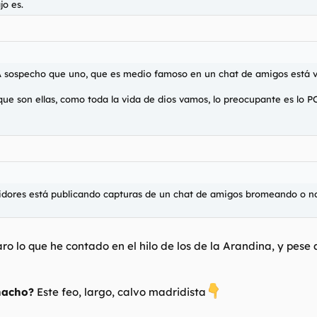
jo es.
ospecho que uno, que es medio famoso en un chat de amigos está vendie
que son ellas, como toda la vida de dios vamos, lo preocupante es lo 
idores está publicando capturas de un chat de amigos bromeando o no
 lo que he contado en el hilo de los de la Arandina, y pese a
nacho?
Este feo, largo, calvo madridista