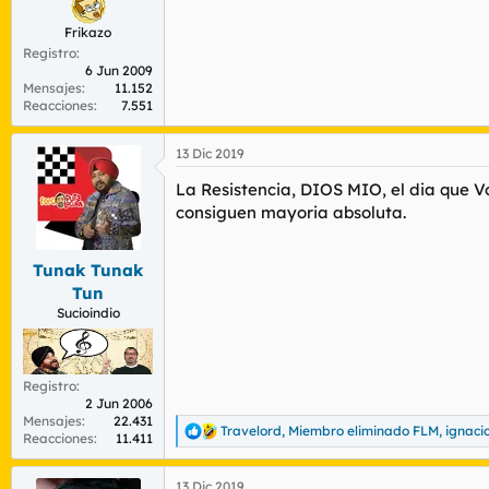
Frikazo
Registro
6 Jun 2009
Mensajes
11.152
Reacciones
7.551
13 Dic 2019
La Resistencia, DIOS MIO, el dia que V
consiguen mayoria absoluta.
Tunak Tunak
Tun
Sucioindio
Registro
2 Jun 2006
Mensajes
22.431
Travelord
,
Miembro eliminado FLM
,
ignaci
R
Reacciones
11.411
e
a
13 Dic 2019