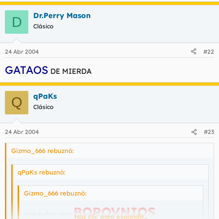
Dr.Perry Mason
D
Clásico
24 Abr 2004
#22
GATAOS
DE MIERDA
qPaKs
Q
Clásico
24 Abr 2004
#23
Gizmo_666 rebuznó:
qPaKs rebuznó:
Gizmo_666 rebuznó:
BOROVNIOS
sois todos unos
Haz clic para expandir...