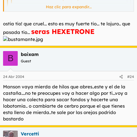
Haz clic para expandir...
te as pasau!! seras Manuxos!!
Haz clic para expandir...
ostia tio! que cruel... esto es muy fuerte tio... te lojuro.. que
Reaper
seras HEXETRONE
pasada tio...
Eres un
baixam
B
Guest
24 Abr 2004
#24
Manson vaya mierda de hilos que abres..este y el de la
castaña....no te preocupes voy a hacer algo por ti...voy a
hacer una colecta para sacar fondos y hacerte una
lobotomia.. o cambiarte de cerbro porque el que tienes
esta lleno de mierda..te sale por las orejas podrido
bastardo
Vercetti