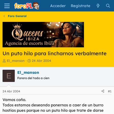
Acceder
Regístrate
Foro General
Un puto hilo para lincharnos verbalmente
I
F
El_manson
24 Abr 2004
n
e
i
c
El_manson
E
c
h
Forero del todo a cien
i
a
a
d
d
e
24 Abr 2004
#1
o
i
r
n
Vamos coño.
d
i
Todos estamos deseando ponernos a caer de un burro
e
c
hostias pues porque no un puto hilo que trate de darse
l
i