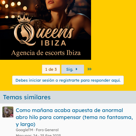
Último
1 de 3
Sig.
Debes iniciar sesión o registrarte para responder aquí.
Temas similares
Como mañana acaba apuesta de anormal
abro hilo para compensar (tema no fantasma,
y largo)
GoogleTM
Foro General
Masunos
24
25 Ene 2025