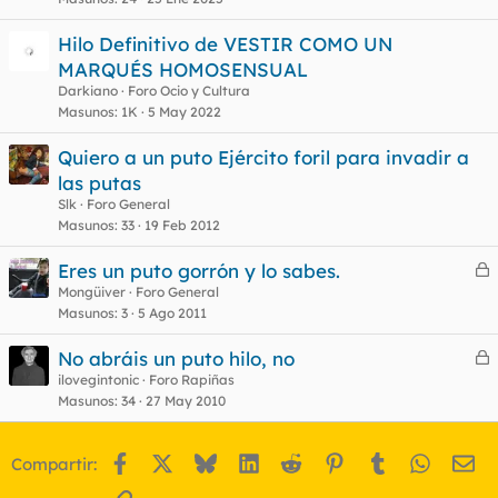
Hilo Definitivo de VESTIR COMO UN
MARQUÉS HOMOSENSUAL
Darkiano
Foro Ocio y Cultura
Masunos
1K
5 May 2022
Quiero a un puto Ejército foril para invadir a
las putas
Slk
Foro General
Masunos
33
19 Feb 2012
Eres un puto gorrón y lo sabes.
e
Mongüiver
Foro General
Masunos
3
5 Ago 2011
r
r
No abráis un puto hilo, no
e
ilovegintonic
Foro Rapiñas
Masunos
34
27 May 2010
r
o
r
Facebook
X
Bluesky
LinkedIn
Reddit
Pinterest
Tumblr
WhatsA
Em
Compartir:
o