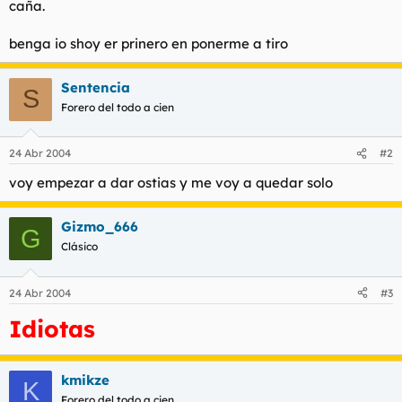
caña.
t
o
e
m
benga io shoy er prinero en ponerme a tiro
a
Sentencia
S
Forero del todo a cien
24 Abr 2004
#2
voy empezar a dar ostias y me voy a quedar solo
Gizmo_666
G
Clásico
24 Abr 2004
#3
Idiotas
kmikze
K
Forero del todo a cien