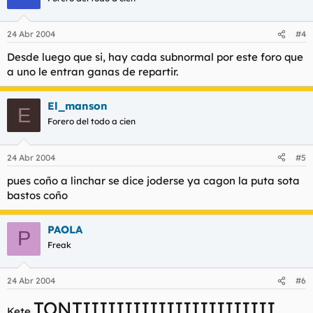
24 Abr 2004
#4
Desde luego que si, hay cada subnormal por este foro que
a uno le entran ganas de repartir.
El_manson
E
Forero del todo a cien
24 Abr 2004
#5
pues coño a linchar se dice joderse ya cagon la puta sota
bastos coño
PAOLA
P
Freak
24 Abr 2004
#6
TONTIIIIIIIIIIIIIIIIIIIIIII
Kete