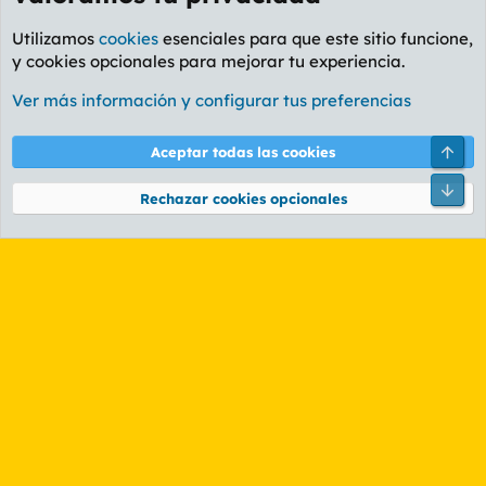
Utilizamos
cookies
esenciales para que este sitio funcione,
y cookies opcionales para mejorar tu experiencia.
Foro General
Ver más información y configurar tus preferencias
Cookies
PL OLDSTYLE AMARILLO
Cambiar fuente
Español (ES)
Arri
Aceptar todas las cookies
Contáctanos
Términos y reglas
Política de privacidad
Ayuda
R
Pie
S
Rechazar cookies opcionales
S
®
Community platform by XenForo
© 2010-2026 XenForo Ltd.