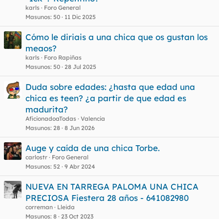
karls
Foro General
Masunos
50
11 Dic 2025
Cómo le diriais a una chica que os gustan los
meaos?
karls
Foro Rapiñas
Masunos
50
28 Jul 2025
Duda sobre edades: ¿hasta que edad una
chica es teen? ¿a partir de que edad es
madurita?
AficionadoaTodas
Valencia
Masunos
28
8 Jun 2026
Auge y caída de una chica Torbe.
carlostr
Foro General
Masunos
52
9 Abr 2024
NUEVA EN TARREGA PALOMA UNA CHICA
PRECIOSA Fiestera 28 años - 641082980
correman
Lleida
Masunos
8
23 Oct 2023