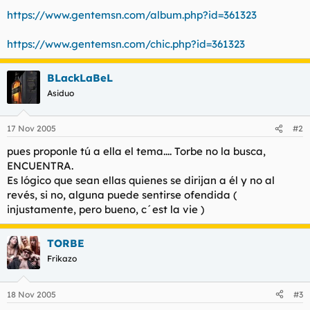
t
o
https://www.gentemsn.com/album.php?id=361323
e
m
a
https://www.gentemsn.com/chic.php?id=361323
BLackLaBeL
Asiduo
17 Nov 2005
#2
pues proponle tú a ella el tema.... Torbe no la busca,
ENCUENTRA.
Es lógico que sean ellas quienes se dirijan a él y no al
revés, si no, alguna puede sentirse ofendida (
injustamente, pero bueno, c´est la vie )
TORBE
Frikazo
18 Nov 2005
#3