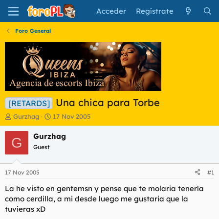
Acceder
Regístrate
Foro General
Una chica para Torbe
[RETARDS]
I
F
Gurzhag
17 Nov 2005
n
e
i
c
Gurzhag
G
c
h
Guest
i
a
a
d
d
e
17 Nov 2005
#1
o
i
r
n
La he visto en gentemsn y pense que te molaria tenerla
d
i
como cerdilla, a mi desde luego me gustaria que la
e
c
tuvieras xD
l
i