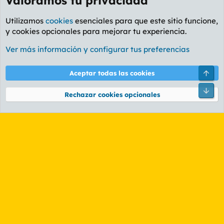
Valoramos tu privacidad
Utilizamos
cookies
esenciales para que este sitio funcione,
y cookies opcionales para mejorar tu experiencia.
Foro General
Ver más información y configurar tus preferencias
Cookies
PL OLDSTYLE AMARILLO
Cambiar fuente
Español (ES)
Arri
Aceptar todas las cookies
Contáctanos
Términos y reglas
Política de privacidad
Ayuda
R
Pie
S
Rechazar cookies opcionales
S
®
Community platform by XenForo
© 2010-2026 XenForo Ltd.