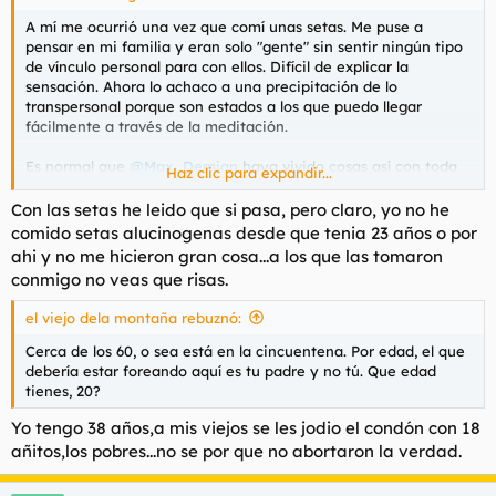
A mí me ocurrió una vez que comí unas setas. Me puse a
pensar en mi familia y eran solo "gente" sin sentir ningún tipo
de vínculo personal para con ellos. Difícil de explicar la
sensación. Ahora lo achaco a una precipitación de lo
transpersonal porque son estados a los que puedo llegar
fácilmente a través de la meditación.
Es normal que
@Max_Demian
haya vivido cosas así con toda
Haz clic para expandir...
la capacidad psíquica que posee (que en su mayoría mantiene
dormida debido al uso de drogas). Sí, Max, he estado prestando
Con las setas he leido que si pasa, pero claro, yo no he
mucha atención este tiempo a lo que decías ¿realmente
comido setas alucinogenas desde que tenia 23 años o por
piensas que esa voz interior que te llamó por tu nombre fue un
ahi y no me hicieron gran cosa...a los que las tomaron
delirio?
conmigo no veas que risas.
Bueno, que no te asustes,
@Pussyeater
, que estas cosas son
el viejo dela montaña rebuznó:
para bien. Deja que lleguen. Sigue comiendo pussys mientras
tanto.
Cerca de los 60, o sea está en la cincuentena. Por edad, el que
debería estar foreando aquí es tu padre y no tú. Que edad
tienes, 20?
Yo tengo 38 años,a mis viejos se les jodio el condón con 18
añitos,los pobres...no se por que no abortaron la verdad.