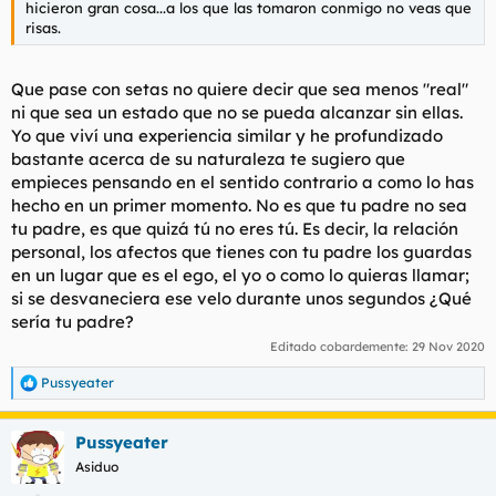
hicieron gran cosa...a los que las tomaron conmigo no veas que
risas.
Que pase con setas no quiere decir que sea menos "real"
ni que sea un estado que no se pueda alcanzar sin ellas.
Yo que viví una experiencia similar y he profundizado
bastante acerca de su naturaleza te sugiero que
empieces pensando en el sentido contrario a como lo has
hecho en un primer momento. No es que tu padre no sea
tu padre, es que quizá tú no eres tú. Es decir, la relación
personal, los afectos que tienes con tu padre los guardas
en un lugar que es el ego, el yo o como lo quieras llamar;
si se desvaneciera ese velo durante unos segundos ¿Qué
sería tu padre?
Editado cobardemente:
29 Nov 2020
Pussyeater
R
e
a
Pussyeater
c
c
Asiduo
i