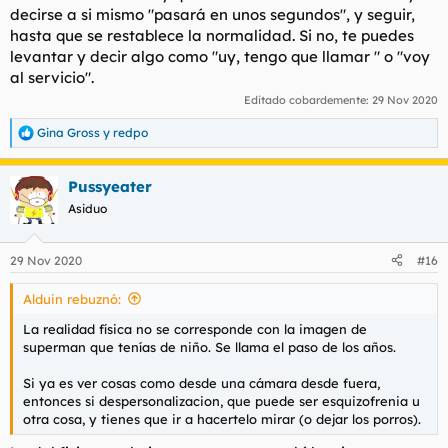
decirse a si mismo "pasará en unos segundos", y seguir,
hasta que se restablece la normalidad. Si no, te puedes
levantar y decir algo como "uy, tengo que llamar " o "voy
al servicio".
Editado cobardemente:
29 Nov 2020
Gina Gross
y
redpo
R
e
a
Pussyeater
c
c
Asiduo
i
o
n
29 Nov 2020
#16
e
s
Alduin rebuznó:
:
La realidad física no se corresponde con la imagen de
superman que tenías de niño. Se llama el paso de los años.
Si ya es ver cosas como desde una cámara desde fuera,
entonces si despersonalizacion, que puede ser esquizofrenia u
otra cosa, y tienes que ir a hacertelo mirar (o dejar los porros).