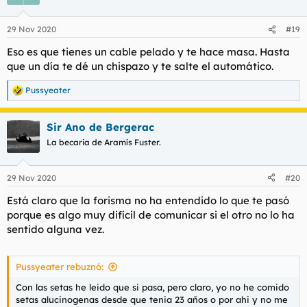
i
o
n
29 Nov 2020
#19
e
s
Eso es que tienes un cable pelado y te hace masa. Hasta
:
que un día te dé un chispazo y te salte el automático.
Pussyeater
R
e
a
Sir Ano de Bergerac
c
c
La becaria de Aramís Fuster.
i
o
n
29 Nov 2020
#20
e
s
Está claro que la forisma no ha entendido lo que te pasó
:
porque es algo muy difícil de comunicar si el otro no lo ha
sentido alguna vez.
Pussyeater rebuznó:
Con las setas he leido que si pasa, pero claro, yo no he comido
setas alucinogenas desde que tenia 23 años o por ahi y no me