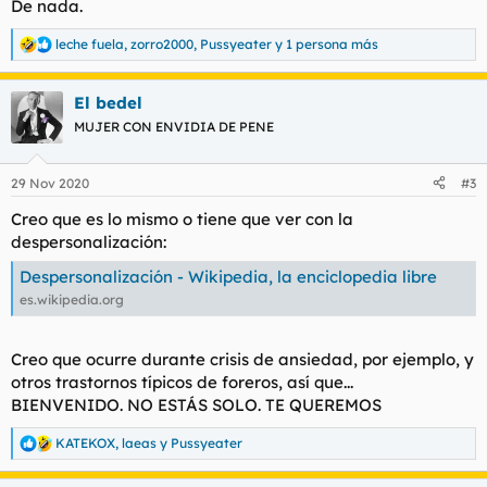
De nada.
leche fuela
,
zorro2000
,
Pussyeater
y 1 persona más
R
e
a
El bedel
c
c
MUJER CON ENVIDIA DE PENE
i
o
n
29 Nov 2020
#3
e
s
Creo que es lo mismo o tiene que ver con la
:
despersonalización:
Despersonalización - Wikipedia, la enciclopedia libre
es.wikipedia.org
Creo que ocurre durante crisis de ansiedad, por ejemplo, y
otros trastornos típicos de foreros, así que...
BIENVENIDO. NO ESTÁS SOLO. TE QUEREMOS
KATEKOX
,
laeas
y
Pussyeater
R
e
a