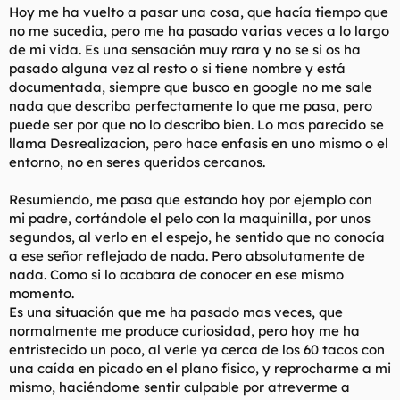
Hoy me ha vuelto a pasar una cosa, que hacía tiempo que
l
i
no me sucedia, pero me ha pasado varias veces a lo largo
t
o
e
de mi vida. Es una sensación muy rara y no se si os ha
m
pasado alguna vez al resto o si tiene nombre y está
a
documentada, siempre que busco en google no me sale
nada que describa perfectamente lo que me pasa, pero
puede ser por que no lo describo bien. Lo mas parecido se
llama Desrealizacion, pero hace enfasis en uno mismo o el
entorno, no en seres queridos cercanos.
Resumiendo, me pasa que estando hoy por ejemplo con
mi padre, cortándole el pelo con la maquinilla, por unos
segundos, al verlo en el espejo, he sentido que no conocía
a ese señor reflejado de nada. Pero absolutamente de
nada. Como si lo acabara de conocer en ese mismo
momento.
Es una situación que me ha pasado mas veces, que
normalmente me produce curiosidad, pero hoy me ha
entristecido un poco, al verle ya cerca de los 60 tacos con
una caída en picado en el plano físico, y reprocharme a mi
mismo, haciéndome sentir culpable por atreverme a