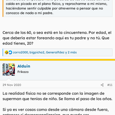
caída en picado en el plano físico, y reprocharme a mi mismo,
haciéndome sentir culpable por atreverme a pensar que no
conozco de nada a mi padre.
Cerca de los 60, o sea está en la cincuentena. Por edad, el
que debería estar foreando aquí es tu padre y no tú. Que
edad tienes, 20?
zorro2000
,
bigpicha2
,
Generalfdez
y 2 más
R
e
a
Alduin
c
c
Frikazo
i
o
n
29 Nov 2020
#11
e
s
La realidad física no se corresponde con la imagen de
:
superman que tenías de niño. Se llama el paso de los años.
Si ya es ver cosas como desde una cámara desde fuera,
entonces si despersonalizacion, que puede ser