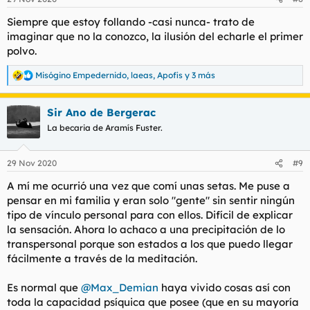
e
s
Siempre que estoy follando -casi nunca- trato de
:
imaginar que no la conozco, la ilusión del echarle el primer
polvo.
Misógino Empedernido
,
laeas
,
Apofis
y 3 más
R
e
a
Sir Ano de Bergerac
c
c
La becaria de Aramís Fuster.
i
o
n
29 Nov 2020
#9
e
s
A mí me ocurrió una vez que comí unas setas. Me puse a
:
pensar en mi familia y eran solo "gente" sin sentir ningún
tipo de vínculo personal para con ellos. Difícil de explicar
la sensación. Ahora lo achaco a una precipitación de lo
transpersonal porque son estados a los que puedo llegar
fácilmente a través de la meditación.
Es normal que
@Max_Demian
haya vivido cosas así con
toda la capacidad psíquica que posee (que en su mayoría