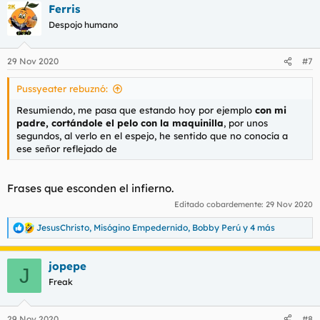
Ferris
Estoy mas loco de lo normal?
Despojo humano
Os ha pasado alguna vez?
Y lo mas importante, sabeis lo que es o como se llama?
29 Nov 2020
#7
Gracias!
Pussyeater rebuznó:
Resumiendo, me pasa que estando hoy por ejemplo
con mi
padre, cortándole el pelo con la maquinilla
, por unos
segundos, al verlo en el espejo, he sentido que no conocía a
ese señor reflejado de
Frases que esconden el infierno.
Editado cobardemente:
29 Nov 2020
JesusChristo
,
Misógino Empedernido
,
Bobby Perú
y 4 más
R
e
a
jopepe
c
J
c
Freak
i
o
n
29 Nov 2020
#8