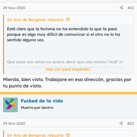
o
n
29 Nov 2020
#21
e
s
Sir Ano de Bergerac rebuznó:
:
Está claro que la forisma no ha entendido lo que te pasó
porque es algo muy difícil de comunicar si el otro no lo ha
sentido alguna vez.
Que pase con setas no quiere decir que sea menos "real" ni
que sea un estado no que se pueda alcanzar sin ellas. Yo que
Haz clic para expandir...
viví una experiencia similar y he profundizado bastante acerca
de su naturaleza te sugiero que empieces pensando en el
Mierda, bien visto. Trabajare en esa direccón, gracias por
sentido contrario a como lo has hecho en un primer momento.
tu punto de vista.
No es que tu padre no sea tu padre, es que quizá tú no eres tú.
Es decir, la relación personal, los afectos que tienes con tu
padre la guardas en un lugar que es el ego, el yo o como lo
Fucked de la vida
quieras llamar; si se desvaneciera ese velo durante unos
Muerto por dentro
segundos ¿Qué sería tu padre?
29 Nov 2020
#22
Sir Ano de Bergerac rebuznó: