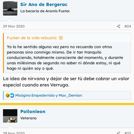
Sir Ano de Bergerac
c
c
La becaria de Aramís Fuster.
i
o
n
29 Nov 2020
#24
e
s
Fucker de la vida rebuznó:
:
Yo lo he sentido alguna vez pero no recuerdo con otros
personas sino conmigo mismo. De ir tan tranquilo
conduciendo, totalmente consciente del momento, y durante
unas milésimas de segundo no saber ni dónde estoy, ni qué
hago ni quién soy o qué.
La idea de nirvana y dejar de ser tú debe cobrar un valor
especial cuando eres Verruga.
Misógino Empedernido
y
Max_Demian
R
e
a
Pollonleon
c
c
Veterano
i
o
n
29 Nov 2020
#25