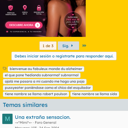
:
conozco de nada a mi padre.
Me ha pasado más veces,con mi madre sobre todo y con mis
abuelos, de estar tan pancho y de repente sentir que no
conozco de nada a esa persona, de ser un completo extraño,
así literal.
Estoy mas loco de lo normal?
Os ha pasado alguna vez?
Último
1 de 3
Sig.
Y lo mas importante, sabeis lo que es o como se llama?
Debes iniciar sesión o registrarte para responder aquí.
Gracias!
E
bienvenue au fabuleux monde du alzheimer
t
el que pone 'hediondo subnormal' subnormal
i
ojalá me pasara a mi cuando me hago una paja
q
pussyeater poniéndose como el chico del esquilador
u
tiene nombre se llama robert paulson
e
tiene nombre se llama sida
t
Temas similares
a
s
Una extraña sensacion.
M
-=*Mimi*=-
Foro General
Masunos
103
24 Sep 2004