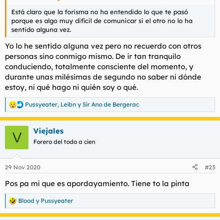
Está claro que la forisma no ha entendido lo que te pasó
porque es algo muy difícil de comunicar si el otro no lo ha
sentido alguna vez.
Yo lo he sentido alguna vez pero no recuerdo con otros
personas sino conmigo mismo. De ir tan tranquilo
conduciendo, totalmente consciente del momento, y
durante unas milésimas de segundo no saber ni dónde
estoy, ni qué hago ni quién soy o qué.
Pussyeater
,
Leibn
y
Sir Ano de Bergerac
R
e
a
Viejales
c
V
c
Forero del todo a cien
i
o
n
29 Nov 2020
#23
e
s
Pos pa mi que es apordayamiento. Tiene to la pinta
:
Blood
y
Pussyeater
R
e
a