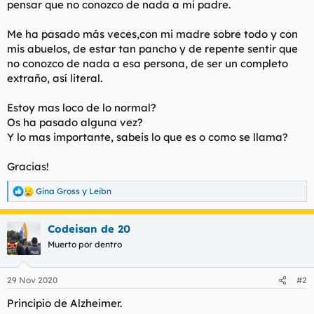
pensar que no conozco de nada a mi padre.
Me ha pasado más veces,con mi madre sobre todo y con
mis abuelos, de estar tan pancho y de repente sentir que
no conozco de nada a esa persona, de ser un completo
extraño, así literal.
Estoy mas loco de lo normal?
Os ha pasado alguna vez?
Y lo mas importante, sabeis lo que es o como se llama?
Gracias!
Gina Gross
y
Leibn
R
e
a
Codeisan de 20
c
c
Muerto por dentro
i
o
n
29 Nov 2020
#2
e
s
Principio de Alzheimer.
: