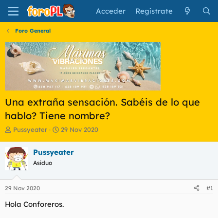
Acceder
Regístrate
Foro General
Una extraña sensación. Sabéis de lo que
hablo? Tiene nombre?
I
F
Pussyeater
29 Nov 2020
n
e
i
c
Pussyeater
c
h
Asiduo
i
a
a
d
d
e
29 Nov 2020
#1
o
i
r
n
Hola Conforeros.
d
i
e
c