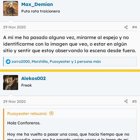
Max_Demian
c
c
Puta rata traicionera
i
o
n
29 Nov 2020
#4
e
s
A mí me ha pasado alguna vez, mirarme al espejo y no
:
identificarme con la imagen que veo, o estar en algún
sitio y sentir que estoy observando la escena desde fuera.
zorro2000
,
Morzhilla
,
Pussyeater
y 1 persona más
R
e
a
Alekos002
c
c
Freak
i
o
n
29 Nov 2020
#5
e
s
Pussyeater rebuznó:
:
Hola Conforeros.
Hoy me ha vuelto a pasar una cosa, que hacía tiempo que no
me sucedia, pero me ha pasado varias veces a lo largo de mi