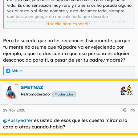
vida. Es una sensación muy rara y no se si os ha pasado alguna
vez al resto o si tiene nombre y está documentada, siempre
que busco en google no me sale nada que describa
perfectamente lo que me pasa, pero puede ser por que no lo
Haz clic para expandir...
describo bien. Lo mas parecido se llama Desrealizacion, pero
hace enfasis en uno mismo o el entorno, no en seres queridos
cercanos.
Pero te sucede que no les reconoces físicamente, porque
tu mente no asume que tú padre va envejeciendo por
Resumiendo, me pasa que estando hoy por ejemplo con mi
ejemplo, o que te das cuenta que esa persona es alguien
padre, cortándole el pelo con la maquinilla, por unos segundos,
desconocido para tí, a pesar de ser tu padre/madre??
al verlo en el espejo, he sentido que no conocía a ese señor
reflejado de nada. Pero absolutamente de nada. Como si lo
Alduin
acabara de conocer en ese mismo momento.
R
Es una situación que me ha pasado mas veces, que
e
a
normalmente me produce curiosidad, pero hoy me ha
SPETNAZ
c
entristecido un poco, al verle ya cerca de los 60 tacos con una
c
caída en picado en el plano físico, y reprocharme a mi mismo,
Retromoderador
Moderador
i
haciéndome sentir culpable por atreverme a pensar que no
o
conozco de nada a mi padre.
n
29 Nov 2020
#6
e
Me ha pasado más veces,con mi madre sobre todo y con mis
s
@Pussyeater
es usted de esos que les cuesta mirar a la
abuelos, de estar tan pancho y de repente sentir que no
:
cara a otros cuando habla?
conozco de nada a esa persona, de ser un completo extraño,
así literal.