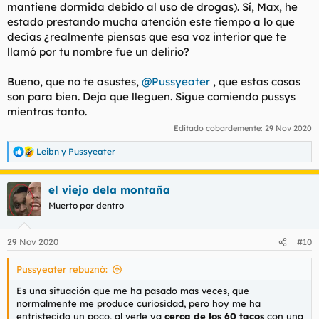
mantiene dormida debido al uso de drogas). Sí, Max, he
estado prestando mucha atención este tiempo a lo que
decías ¿realmente piensas que esa voz interior que te
llamó por tu nombre fue un delirio?
Bueno, que no te asustes,
@Pussyeater
, que estas cosas
son para bien. Deja que lleguen. Sigue comiendo pussys
mientras tanto.
Editado cobardemente:
29 Nov 2020
Leibn
y
Pussyeater
R
e
a
el viejo dela montaña
c
c
Muerto por dentro
i
o
n
29 Nov 2020
#10
e
s
Pussyeater rebuznó:
:
Es una situación que me ha pasado mas veces, que
normalmente me produce curiosidad, pero hoy me ha
entristecido un poco, al verle ya
cerca de los 60 tacos
con una