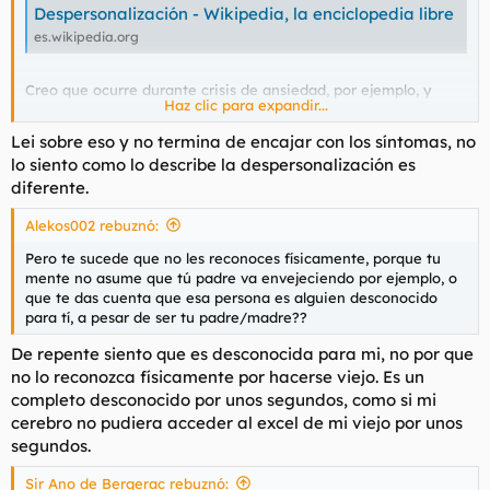
Despersonalización - Wikipedia, la enciclopedia libre
es.wikipedia.org
Creo que ocurre durante crisis de ansiedad, por ejemplo, y
Haz clic para expandir...
otros trastornos típicos de foreros, así que...
BIENVENIDO. NO ESTÁS SOLO. TE QUEREMOS
Lei sobre eso y no termina de encajar con los síntomas, no
lo siento como lo describe la despersonalización es
diferente.
Alekos002 rebuznó:
Pero te sucede que no les reconoces físicamente, porque tu
mente no asume que tú padre va envejeciendo por ejemplo, o
que te das cuenta que esa persona es alguien desconocido
para tí, a pesar de ser tu padre/madre??
De repente siento que es desconocida para mi, no por que
no lo reconozca físicamente por hacerse viejo. Es un
completo desconocido por unos segundos, como si mi
cerebro no pudiera acceder al excel de mi viejo por unos
segundos.
Sir Ano de Bergerac rebuznó: