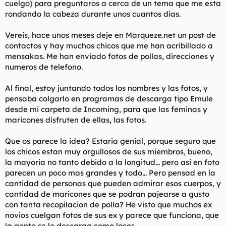
cuelgo) para preguntaros a cerca de un tema que me esta
t
o
e
rondando la cabeza durante unos cuantos dias.
m
a
Vereis, hace unos meses deje en Marqueze.net un post de
contactos y hay muchos chicos que me han acribillado a
mensakas. Me han enviado fotos de pollas, direcciones y
numeros de telefono.
Al final, estoy juntando todos los nombres y las fotos, y
pensaba colgarlo en programas de descarga tipo Emule
desde mi carpeta de Incoming, para que las feminas y
maricones disfruten de ellas, las fotos.
Que os parece la idea? Estaria genial, porque seguro que
los chicos estan muy orgullosos de sus miembros, bueno,
la mayoria no tanto debido a la longitud... pero asi en foto
parecen un poco mas grandes y todo... Pero pensad en la
cantidad de personas que pueden admirar esos cuerpos, y
cantidad de maricones que se podran pajearse a gusto
con tanta recopilacion de polla? He visto que muchos ex
novios cuelgan fotos de sus ex y parece que funciona, que
la gente se lo descarga como locos.