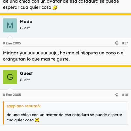
de una chica con un avatar de esa catadura se puede
que me cae bien en general, la gente que por algún motivo
esperar cualquier cosa
extraño me cae mal la tiendo a ignorar
Mudo
M
Guest
8 Ene 2005
#17
Midgar yuuuuuuuuuuuuju, hazme el hijoputa un poco o el
orangutan lo que mas te guste.
Guest
G
Guest
8 Ene 2005
#18
zappiano rebuznó:
de una chica con un avatar de esa catadura se puede esperar
cualquier cosa