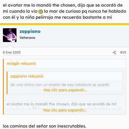
el avatar me lo mandó the chosen, dijo que se acordó de
mí cuando lo vio
la mar de curioso pq nunca he hablado
con él y la niña pelirroja me recuerda bastante a mí
zappiano
Veterano
8 Ene 2005
#19
midgär rebuznó:
zappiano rebuznó:
de una chica con un avatar de esa catadura se puede
esperar cualquier cosa
Haz clic para expandir...
el avatar me lo mandó the chosen, dijo que se acordó de mí
cuando lo vio
la mar de curioso pq nunca he hablado con él
Haz clic para expandir...
y la niña pelirroja me recuerda bastante a mí
los caminos del señor son inescrutables.