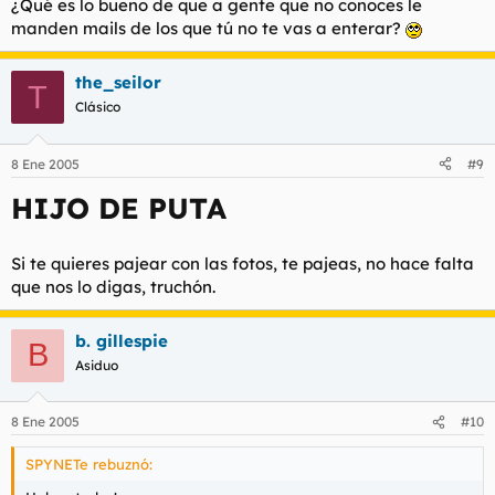
¿Qué es lo bueno de que a gente que no conoces le
manden mails de los que tú no te vas a enterar?
the_seilor
T
Clásico
8 Ene 2005
#9
HIJO DE PUTA
Si te quieres pajear con las fotos, te pajeas, no hace falta
que nos lo digas, truchón.
b. gillespie
B
Asiduo
8 Ene 2005
#10
SPYNETe rebuznó: