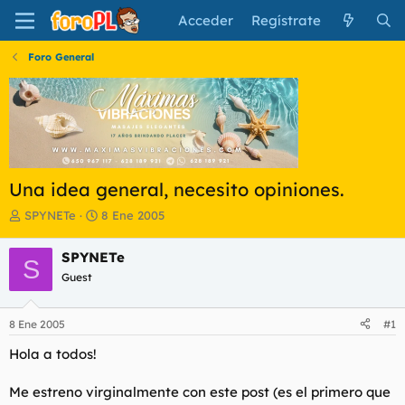
Acceder
Regístrate
Foro General
Una idea general, necesito opiniones.
I
F
SPYNETe
8 Ene 2005
n
e
i
c
SPYNETe
S
c
h
Guest
i
a
a
d
d
e
8 Ene 2005
#1
o
i
r
n
Hola a todos!
d
i
e
c
Me estreno virginalmente con este post (es el primero que
l
i