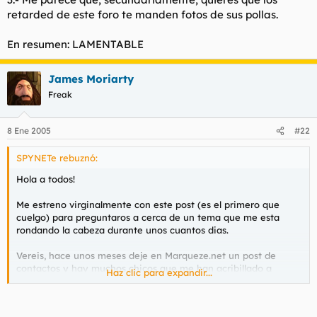
retarded de este foro te manden fotos de sus pollas.
En resumen: LAMENTABLE
James Moriarty
Freak
8 Ene 2005
#22
SPYNETe rebuznó:
Hola a todos!
Me estreno virginalmente con este post (es el primero que
cuelgo) para preguntaros a cerca de un tema que me esta
rondando la cabeza durante unos cuantos dias.
Vereis, hace unos meses deje en Marqueze.net un post de
contactos y hay muchos chicos que me han acribillado a
Haz clic para expandir...
mensakas. Me han enviado fotos de pollas, direcciones y
numeros de telefono.