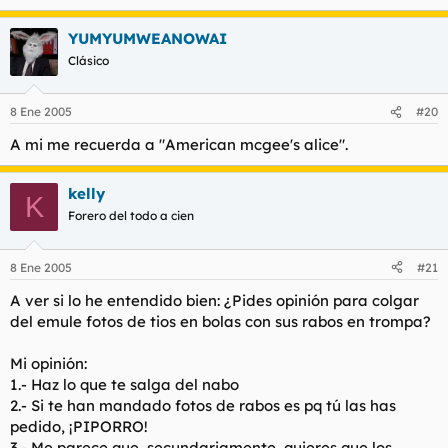
YUMYUMWEANOWAI
Clásico
8 Ene 2005
#20
A mi me recuerda a "American mcgee's alice".
kelly
K
Forero del todo a cien
8 Ene 2005
#21
A ver si lo he entendido bien: ¿Pides opinión para colgar
del emule fotos de tios en bolas con sus rabos en trompa?
Mi opinión:
1.- Haz lo que te salga del nabo
2.- Si te han mandado fotos de rabos es pq tú las has
pedido, ¡PIPORRO!
3.- Me parece que, secundariamente, quieres que los