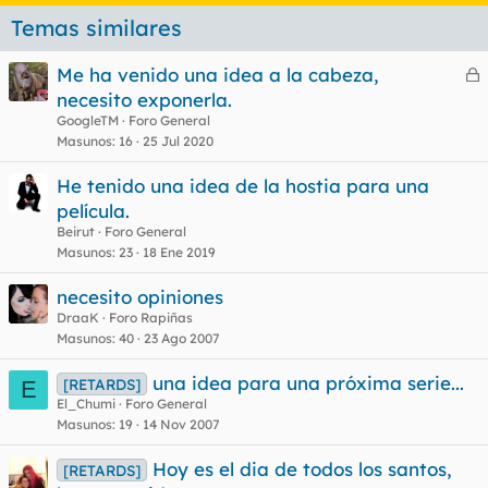
Temas similares
Me ha venido una idea a la cabeza,
e
necesito exponerla.
r
GoogleTM
Foro General
r
Masunos
16
25 Jul 2020
He tenido una idea de la hostia para una
película.
o
Beirut
Foro General
Masunos
23
18 Ene 2019
necesito opiniones
DraaK
Foro Rapiñas
Masunos
40
23 Ago 2007
una idea para una próxima serie...
[RETARDS]
E
El_Chumi
Foro General
Masunos
19
14 Nov 2007
Hoy es el dia de todos los santos,
[RETARDS]