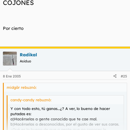
COJONES
Por cierto
Radikal
Asiduo
8 Ene 2005
#25
midgär rebuznó:
candy-candy rebuznó:
Y con todo esto, tú ganas...¿? A ver, lo bueno de hacer
putadas es:
a)Hacérselas a gente conocida que te cae mal.
b)Hacérselas a desconocidos, por el gusto de ver sus caras.
¿Qué es lo bueno de que a gente que no conoces le