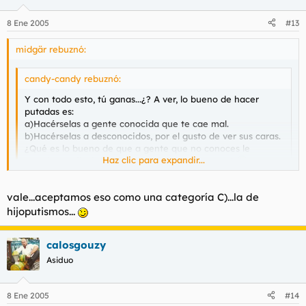
8 Ene 2005
#13
midgär rebuznó:
candy-candy rebuznó:
Y con todo esto, tú ganas...¿? A ver, lo bueno de hacer
putadas es:
a)Hacérselas a gente conocida que te cae mal.
b)Hacérselas a desconocidos, por el gusto de ver sus caras.
¿Qué es lo bueno de que a gente que no conoces le
Haz clic para expandir...
manden mails de los que tú no te vas a enterar?
Haz clic para expandir...
es curioso, yo siempre hago putadas a mis amigos, a la gente
vale...aceptamos eso como una categoría C)...la de
que me cae bien en general, la gente que por algún motivo
hijoputismos...
extraño me cae mal la tiendo a ignorar
calosgouzy
Asiduo
8 Ene 2005
#14