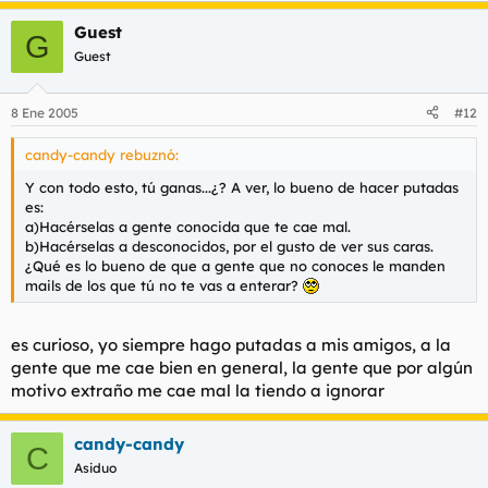
Bueno, espero que aprobeis mi idea, gracias!
Guest
G
Guest
8 Ene 2005
#12
candy-candy rebuznó:
Y con todo esto, tú ganas...¿? A ver, lo bueno de hacer putadas
es:
a)Hacérselas a gente conocida que te cae mal.
b)Hacérselas a desconocidos, por el gusto de ver sus caras.
¿Qué es lo bueno de que a gente que no conoces le manden
mails de los que tú no te vas a enterar?
es curioso, yo siempre hago putadas a mis amigos, a la
gente que me cae bien en general, la gente que por algún
motivo extraño me cae mal la tiendo a ignorar
candy-candy
C
Asiduo