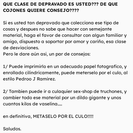
Al final, estoy juntando todos los nombres y las fotos, y
QUE CLASE DE DEPRAVADO ES USTED??? DE QUE
pensaba colgarlo en programas de descarga tipo Emule desde
COJONES QUIERE CONSEJO????
mi carpeta de Incoming, para que las feminas y maricones
disfruten de ellas, las fotos.
Si es usted tan depravado que colecciona ese tipo de
Que os parece la idea? Estaria genial, porque seguro que los
cosas y despues no sabe que hacer con semejante
chicos estan muy orgullosos de sus miembros, bueno, la
material, haga el favor de consultar con algun familiar y
mayoria no tanto debido a la longitud... pero asi en foto
amigo, dispuesto a soportar por amor y cariño, esa clase
parecen un poco mas grandes y todo... Pero pensad en la
de desviaciones.
cantidad de personas que pueden admirar esos cuerpos, y
Pero le dare aún asi, un par de consejos:
cantidad de maricones que se podran pajearse a gusto con
tanta recopilacion de polla? He visto que muchos ex novios
cuelgan fotos de sus ex y parece que funciona, que la gente se
1/ Puede imprimirlo en un adecuado papel fotografico, y
lo descarga como locos.
enrollado cilindricamente, puede meterselo por el culo, al
estilo Pedroo J Ramirez.
Bueno, espero que aprobeis mi idea, gracias!
2/ Tambien puede ir a culaquier sex-shop de truchones, y
cambier todo ese material por un dildo gigante y unos
cuantos kilos de vaselina.....
en definitiva, METASELO POR EL CULO!!!!!
Saludos.