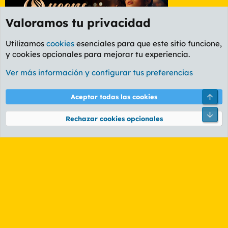
Valoramos tu privacidad
Utilizamos
cookies
esenciales para que este sitio funcione,
y cookies opcionales para mejorar tu experiencia.
Foro General
Ver más información y configurar tus preferencias
Cookies
PL OLDSTYLE AMARILLO
Cambiar fuente
Español (ES)
Arri
Aceptar todas las cookies
Contáctanos
Términos y reglas
Política de privacidad
Ayuda
R
Pie
S
Rechazar cookies opcionales
S
®
Community platform by XenForo
© 2010-2026 XenForo Ltd.