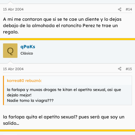
15 Abr 2004
#14
A mi me contaron que si se te cae un diente y lo dejas
debajo de la almohada el ratoncito Perez te trae un
regalo.
qPaKs
Q
Clásico
15 Abr 2004
#15
korrea80 rebuznó:
la farlopa y muxas drogas te kitan el apetito sexual, asi que
dejalo mejor!
Nadie tomo la viagra???
la farlopa quita el apetito sexual? pues será que soy un
salido...