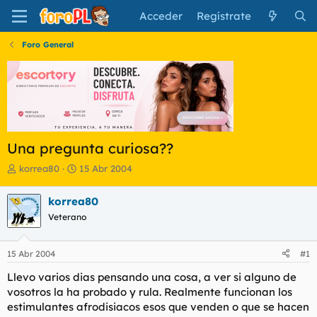
Acceder
Regístrate
Foro General
Una pregunta curiosa??
I
F
korrea80
15 Abr 2004
n
e
i
c
korrea80
c
h
Veterano
i
a
a
d
d
e
15 Abr 2004
#1
o
i
r
n
Llevo varios dias pensando una cosa, a ver si alguno de
d
i
vosotros la ha probado y rula. Realmente funcionan los
e
c
estimulantes afrodisiacos esos que venden o que se hacen
l
i