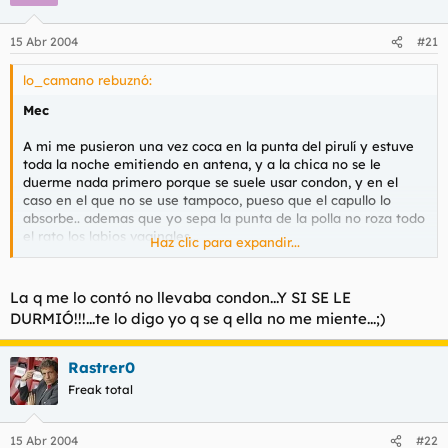
15 Abr 2004
#21
lo_camano rebuznó:
Mec
A mi me pusieron una vez coca en la punta del pirulí y estuve
toda la noche emitiendo en antena, y a la chica no se le
duerme nada primero porque se suele usar condon, y en el
caso en el que no se use tampoco, pueso que el capullo lo
absorbe.. ademas que yo sepa la punta de la polla no roza todo
el rato los labios vaginales...
Haz clic para expandir...
Oh no, fue como una violación.
La q me lo contó no llevaba condon...Y SI SE LE
DURMIÓ!!!...te lo digo yo q se q ella no me miente...;)
Rastrer0
Freak total
15 Abr 2004
#22