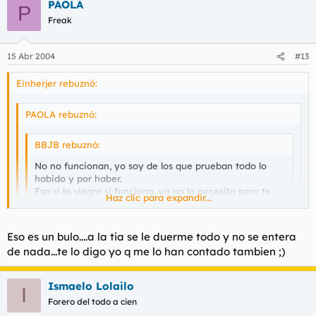
PAOLA
P
Freak
15 Abr 2004
#13
Einherjer rebuznó:
PAOLA rebuznó:
BBJB rebuznó:
No no funcionan, yo soy de los que prueban todo lo
habido y por haber.
Eso si la viagra si funciona, yo no la necesito pero te
Haz clic para expandir...
digo que con ella te podra antes el cansancio fisico que
el cansancio sexual.
Haz clic para expandir...
Eso es un bulo....a la tia se le duerme todo y no se entera
Saludos
Haz clic para expandir...
de nada...te lo digo yo q me lo han contado tambien ;)
Untale el cimbrel de coca verás tú, la tía disfruta como una
cabrona aunque tú no te enteres de la mitad... yo lo sé porque
Yo tengo ganas de hacerlo con un tio q se tome una
Ismaelo Lolailo
me lo han contado.
I
viagra....me han dicho q eso a la mañana siguiente aun no
Forero del todo a cien
se ha bajado... :? ....la probaste o q...? cuenta...cuenta...