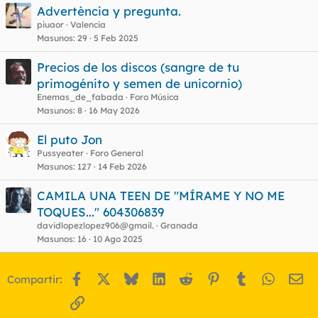
Advertència y pregunta.
piuaor
Valencia
Masunos
29
5 Feb 2025
Precios de los discos (sangre de tu
primogénito y semen de unicornio)
Enemas_de_fabada
Foro Música
Masunos
8
16 May 2026
El puto Jon
Pussyeater
Foro General
Masunos
127
14 Feb 2026
CAMILA UNA TEEN DE "MÍRAME Y NO ME
TOQUES..." 604306839
davidlopezlopez906@gmail.
Granada
Masunos
16
10 Ago 2025
Facebook
X
Bluesky
LinkedIn
Reddit
Pinterest
Tumblr
WhatsA
Em
Compartir:
Enlace