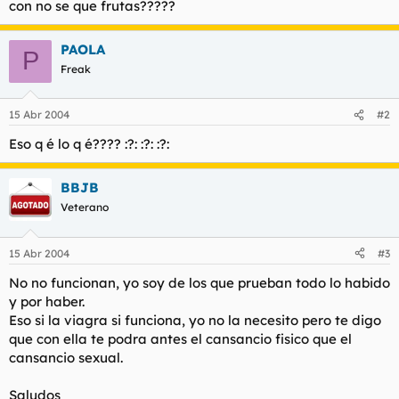
con no se que frutas?????
t
o
e
m
PAOLA
a
P
Freak
15 Abr 2004
#2
Eso q é lo q é???? :?: :?: :?:
BBJB
Veterano
15 Abr 2004
#3
No no funcionan, yo soy de los que prueban todo lo habido
y por haber.
Eso si la viagra si funciona, yo no la necesito pero te digo
que con ella te podra antes el cansancio fisico que el
cansancio sexual.
Saludos