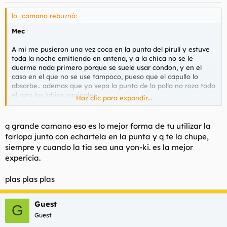
lo_camano rebuznó:
Mec
A mi me pusieron una vez coca en la punta del pirulí y estuve
toda la noche emitiendo en antena, y a la chica no se le
duerme nada primero porque se suele usar condon, y en el
caso en el que no se use tampoco, pueso que el capullo lo
absorbe.. ademas que yo sepa la punta de la polla no roza todo
el rato los labios vaginales...
Haz clic para expandir...
Oh no, fue como una violación.
q grande camano eso es lo mejor forma de tu utilizar la
farlopa junto con echartela en la punta y q te la chupe,
siempre y cuando la tia sea una yon-ki. es la mejor
expericia.
plas plas plas
Guest
G
Guest