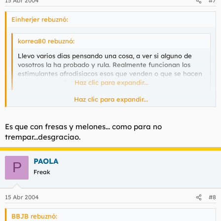
15 Abr 2004
#7
Einherjer rebuznó:
korrea80 rebuznó:
Llevo varios dias pensando una cosa, a ver si alguno de
vosotros la ha probado y rula. Realmente funcionan los
estimulantes afrodisiacos esos que venden o que se hacen
con no se que frutas?????
Haz clic para expandir...
Haz clic para expandir...
Yo na vez me comí unas fresas con nata en el canalillo de una
tía y me puse berraco, te refieres a eso?
Es que con fresas y melones... como para no
trempar...desgraciao.
PAOLA
P
Freak
15 Abr 2004
#8
BBJB rebuznó: