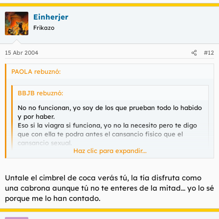
Einherjer
Frikazo
15 Abr 2004
#12
PAOLA rebuznó:
BBJB rebuznó:
No no funcionan, yo soy de los que prueban todo lo habido
y por haber.
Eso si la viagra si funciona, yo no la necesito pero te digo
que con ella te podra antes el cansancio fisico que el
cansancio sexual.
Haz clic para expandir...
Saludos
Haz clic para expandir...
Untale el cimbrel de coca verás tú, la tía disfruta como
Yo tengo ganas de hacerlo con un tio q se tome una
una cabrona aunque tú no te enteres de la mitad... yo lo sé
viagra....me han dicho q eso a la mañana siguiente aun no se
porque me lo han contado.
ha bajado... :? ....la probaste o q...? cuenta...cuenta...